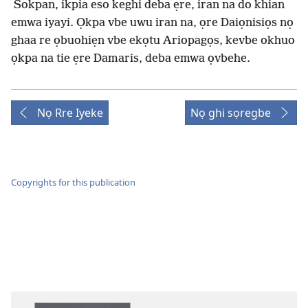
Sokpan, ikpia eso keghi deba ẹre, iran na do khian
emwa iyayi. Ọkpa vbe uwu iran na, ọre Daiọnisiọs nọ
ghaa re ọbuohiẹn vbe ekọtu Ariopagọs, kevbe okhuo
ọkpa na tie ẹre Damaris, deba emwa ọvbehe.
Nọ Rre Iyeke
Nọ ghi sọregbe
Copyrights for this publication