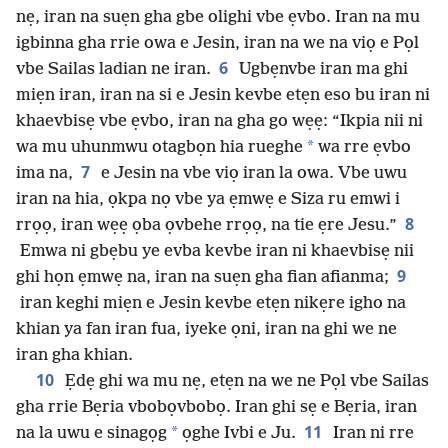
nẹ, iran na suẹn gha gbe olighi vbe ẹvbo. Iran na mu
igbinna gha rrie owa e Jesin, iran na we na viọ e Pọl
6
vbe Sailas ladian ne iran.
Ugbẹnvbe iran ma ghi
miẹn iran, iran na si e Jesin kevbe etẹn eso bu iran ni
khaevbisẹ vbe ẹvbo, iran na gha go wẹẹ: “Ikpia nii ni
*
wa mu uhunmwu otagbọn hia rueghe
wa rre ẹvbo
7
ima na,
e Jesin na vbe viọ iran la owa. Vbe uwu
iran na hia, ọkpa nọ vbe ya ẹmwẹ e Siza ru emwi i
8
rrọọ, iran wẹẹ ọba ọvbehe rrọọ, na tie ẹre Jesu.”
Emwa ni gbẹbu ye evba kevbe iran ni khaevbisẹ nii
9
ghi họn ẹmwẹ na, iran na suẹn gha fian afianma;
iran keghi miẹn e Jesin kevbe etẹn nikẹre igho na
khian ya fan iran fua, iyeke ọni, iran na ghi we ne
iran gha khian.
10
Ẹdẹ ghi wa mu nẹ, etẹn na we ne Pọl vbe Sailas
gha rrie Bẹria vbobọvbobọ. Iran ghi sẹ e Bẹria, iran
11
*
na la uwu e sinagọg
ọghe Ivbi e Ju.
Iran ni rre