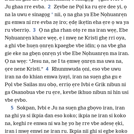
2
Ju ghaa rre evba.
Zẹvbe ne Pọl ka ru ẹre dee yi, ọ
*
na la uwu e sinagọg
nii, ọ na gha ya Ebe Nọhuanrẹn
gu emwa ni rre evba zẹ iro; ẹdẹ ikẹtin eha ẹre ọ wa ya
3
ru vberriọ.
Ọ na gha rhan otọ re ma iran wẹẹ, Ebe
Nọhuanrẹn khare wẹẹ, ẹ i mwẹ ne Kristi ghẹ rri oya,
a ghi vbe huẹn ọnrẹn kpaegbe vbe idin; ọ na vbe gha
gie eke na gbẹn ọnrẹn yi vbe Ebe Nọhuanrẹn ma iran.
Ọ na wẹẹ: “Jesu na, ne I ta ẹmwẹ ọnrẹn ma uwa na,
4
ọre nene Kristi.”
Rhunmwuda ọni, eso vbe uwu
iran na do khian emwa iyayi, iran na suẹn gha gu e
Pọl vbe Sailas mu obọ, erriọ ẹre Ivbi e Grik nibun ni
ga Osanobua vbe ru ẹre, kevbe ikhuo nibun ni hin usi
vbe ẹvbo.
5
Sokpan, Ivbi e Ju na suẹn gha gbọvo iran, iran
na ghi ya si ikpia dan eso koko; ikpia ne iran si koko
na, keghi re emwa ni wa hẹ yo hẹ rre vbe adesẹ ẹki,
iran i mwẹ emwi ne iran ru. Ikpia nii ghi si egbe koko