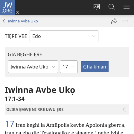
JW.ORG
Lọg
In
Fie
Gualọ
GI
(opens
urhu
JW.ORG
BE
Iwinna Avbe Ukọ
new
ẹvbo
ME
window)
ọghe
TIẸRE VBE
wẹbsaiti
werriẹ
GIA BẸGHE ẸRE
Uhunmwu
Ebe
Ebe
Ọghe
Baibol
Iwinna Avbe Ukọ
17:1-34
OLIKA ẸMWẸ NI RRE UWU ẸRE
17
Iran keghi la Amfipolis kevbe Apolonia gberra,
*
iran na gha die Tẹsalonaika; e sinagọg
ọghe Ivbi e