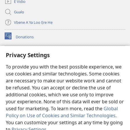
E Vidio
Gualọ
Vbene A Ya Loo Ẹre Hẹ
Donations
(opens
new
window)
Aza Ebe Ọghe Watchtower Nọ Rre Intanẹt
Privacy Settings
(opens
new
®
JW Hub
To provide you with the best possible experience, we
window)
(opens
use cookies and similar technologies. Some cookies
new
®
JW Library
window)
are necessary to make our website work and cannot
be refused. You can accept or decline the use of
Watchtower Library
additional cookies, which we use only to improve
your experience. None of this data will ever be sold or
used for marketing. To learn more, read the
Global
Policy on Use of Cookies and Similar Technologies
.
You can customize your settings at any time by going
Copyright
© 2026 Watch Tower Bible and Tract Society of Pennsylvania.
ILELE NA YA LOO ẸRE
|
ILELE NỌ DIA AYAHỌMWAEHỌ OGHE OBỌ RUẸ
to
Privacy Settings
.