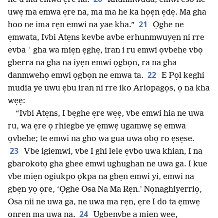
uwẹ ma emwa ẹre na, ma ma he ka họẹn ẹdẹ. Ma gha
21
hoo ne ima rẹn emwi na yae kha.”
Ọghe ne
ẹmwata, Ivbi Atẹns kevbe avbe erhunmwuyẹn ni rre
*
evba
gha wa miẹn ẹghẹ, iran i ru emwi ọvbehe vbọ
gberra na gha na iyẹn emwi ọgbọn, ra na gha
22
danmwehọ emwi ọgbọn ne emwa ta.
E Pọl keghi
mudia ye uwu ẹbu iran ni rre iko Ariopagọs, ọ na kha
wẹẹ:
“Ivbi Atẹns, I bẹghe ẹre wẹẹ, vbe emwi hia ne uwa
ru, wa ẹre ọ rhiegbe ye ẹmwẹ ugamwẹ sẹ emwa
ọvbehe; te emwi na gho wa gua uwa obọ ro ẹsẹse.
23
Vbe igiemwi, vbe I ghi lele ẹvbo uwa khian, I na
gbarokotọ gha ghee emwi ughughan ne uwa ga. I kue
vbe miẹn ogiukpo ọkpa na gbẹn emwi yi, emwi na
gbẹn yọ ọre, ‘Ọghe Osa Na Ma Rẹn.’ Nọnaghiyerriọ,
Osa nii ne uwa ga, ne uwa ma rẹn, ẹre I do ta ẹmwẹ
24
ọnrẹn ma uwa na.
Ugbẹnvbe a miẹn wẹẹ,