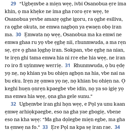
29
“Ugbẹnvbe a miẹn wẹẹ, ivbi Osanobua ẹre ima
khin, ọ ma khẹke ne ima gha roro ẹre wẹẹ, te
Osanobua yevbe amazẹ ọghe igoru, ra ọghe esiliva,
ra ọghe okuta, ne emwa nagbọn ya ẹwaẹn obọ iran
30
ma.
Ẹmwata nọ wẹẹ, Osanobua ma ka emwi ne
emwa ghaa ru yọ vbe ẹghẹ nii, rhunmwuda, a ma rẹn
sẹ, ẹre ọ ghaa lọghọ iran. Sokpan, vbe ẹghẹ na nian,
te irẹn ghi tama emwa hia ni rre ehe hia wẹẹ, ne iran
31
ro iro fi uyinmwẹ werriẹ.
Rhunmwuda, ọ bu ẹdẹ
yọ nẹ, nọ khian ya bu ohiẹn agbọn na hia, vbe nai na
bu eku. Irẹn zẹ ọmwa yọ nẹ, nọ khian bu ohiẹn na. Ọ
keghi huẹn ọnrẹn kpaegbe vbe idin, nọ ya so igiẹ yọ
ma emwa hia wẹẹ, ọna gha gele sunu.”
32
Ugbẹnvbe iran ghi họn wẹẹ, e Pọl ya unu kaan
ẹmwẹ arhiọkpaegbe, eso na gha yae gbogiẹ, vbene
eso na kha wẹẹ: “Ma gha dọlegbe miẹn egbe, ma gha
33
34
ta ẹmwẹ na fo.”
Ẹre Pọl na kpa sẹ iran rae.