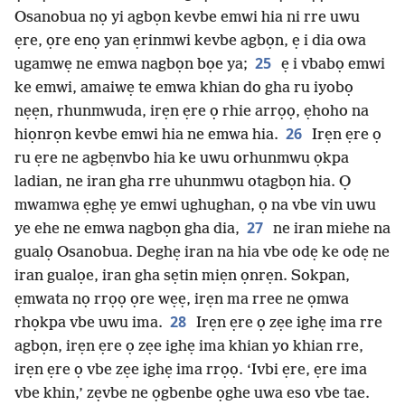
Osanobua nọ yi agbọn kevbe emwi hia ni rre uwu
ẹre, ọre enọ yan ẹrinmwi kevbe agbọn, ẹ i dia owa
25
ugamwẹ ne emwa nagbọn bọe ya;
ẹ i vbabọ emwi
ke emwi, amaiwẹ te emwa khian do gha ru iyobọ
nẹẹn, rhunmwuda, irẹn ẹre ọ rhie arrọọ, ẹhoho na
26
hiọnrọn kevbe emwi hia ne emwa hia.
Irẹn ẹre ọ
ru ẹre ne agbẹnvbo hia ke uwu orhunmwu ọkpa
ladian, ne iran gha rre uhunmwu otagbọn hia. Ọ
mwamwa ẹghẹ ye emwi ughughan, ọ na vbe vin uwu
27
ye ehe ne emwa nagbọn gha dia,
ne iran miehe na
gualọ Osanobua. Deghẹ iran na hia vbe odẹ ke odẹ ne
iran gualọe, iran gha sẹtin miẹn ọnrẹn. Sokpan,
ẹmwata nọ rrọọ ọre wẹẹ, irẹn ma rree ne ọmwa
28
rhọkpa vbe uwu ima.
Irẹn ẹre ọ zẹe ighẹ ima rre
agbọn, irẹn ẹre ọ zẹe ighẹ ima khian yo khian rre,
irẹn ẹre ọ vbe zẹe ighẹ ima rrọọ. ‘Ivbi ẹre, ẹre ima
vbe khin,’ zẹvbe ne ọgbenbe ọghe uwa eso vbe tae.