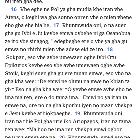
bu irẹn gha dee.
16
Vbe ẹghẹ ne Pọl ya gha mudia khẹ iran vbe
Atẹns, ọ keghi wa gha sọnnọ ọnrẹn vbe ọ miẹn vbene
17
ẹbọ gba ehe hia hẹ.
Rhunmwuda ọni, ọ na suẹn
gha gu Ivbi e Ju kevbe emwa ọvbehe ni ga Osanobua
*
zẹ iro vbe sinagọg,
ẹdẹgbegbe ẹre ọ vbe ya gha gu
18
emwa nọ rhirhi miẹn vbe adesẹ ẹki zẹ iro.
Sokpan, eso vbe avbe umẹwaẹn ọghe Ivbi Otu
Ẹpikurọs kevbe eso vbe avbe umẹwaẹn ọghe avbe
Stọik, keghi suẹn gha gu ẹre muan ẹmwẹ, eso vbọ na
gha kha wẹẹ: “De emwi ne olunu na mwẹ nọ khian ta
yi?” Eso na gha kha wẹẹ: “Ọ yevbe ẹmwẹ avbe ẹbọ ne
ima ma rẹn, ẹre ọ do tama ima.” Emwi nọ ya iran ta
ẹmwẹ na, ọre nọ na gha kporhu iyẹn nọ maan vbekpa
19
e Jesu kevbe arhiọkpaegbe.
Rhunmwuda ọni,
iran na rhie Pọl gha rrie iko Ariopagọs, iran na tama
rẹn wẹẹ: “Ma hoo ne ima rẹn vbekpa emwi ọgbọn
20
ne u ma emwa ẹre na.
Rhunmwuda, emwi eso ne