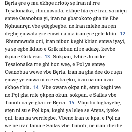
Bẹria ẹre ọ mu ekhọe rriotọ sẹ iran ni rre
Tẹsalonaika, rhunmwuda, ekhọe hia ẹre iran ya miẹn
ẹmwẹ Osanobua yi, iran na gbarokotọ gha tie Ebe
Nọhuanrẹn vbe ẹdẹgbegbe, ne iran mieke na rẹn
12
deghẹ ẹmwata ẹre emwi na ma iran ẹre gele khin.
Rhunmwuda ọni, iran nibun keghi khian emwa iyayi,
ya sẹ egbe ikhuo e Grik nibun ni re adazẹ, kevbe
13
ikpia e Grik eso.
Sokpan, Ivbi e Ju ni ke
Tẹsalonaika rre ghi họn wẹẹ, e Pọl ya ẹmwẹ
Osanobua wewe vbe Bẹria, iran na gha dee do ruẹn
ẹmwẹ ye emwa ni rre evba ẹko, iran na mu iran
14
ekhọe rhia.
Vbe ọwara ọkpa nii, etẹn keghi we
ne Pọl gha rrie ọkpẹn okun, sokpan, e Sailas vbe
15
Timoti na ye gha rre Bẹria.
Vbọrhirhighayehẹ,
etẹn ni su e Pọl kpa, keghi ya lelẹe sẹ Atẹns, iyeke
ọni, iran na werriegbe. Vbene iran te kpa, e Pọl na
we ne iran tama e Sailas vbe Timoti, ne iran rherhe