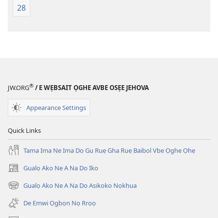
Ọgbọn
Ọgbọn
28
Ọghe
Ọghe
Ebe
Ebe
Nọhuanrẹn
Nọhuanrẹn
(Na
(Na
Dọlegbe
Dọlegbe
Zedu
Zedu
®
Ẹre
Ẹre
JW.ORG
/ E WẸBSAIT ỌGHE AVBE OSẸE JEHOVA
Vbe
Vbe
Appearance Settings
2013)
2013)
Quick Links
Tama Ima Ne Ima Do Gu Ruẹ Gha Ruẹ Baibol Vbe Ọghe Ọhẹ
Gualọ Ako Ne A Na Do Iko
(opens
new
Gualọ Ako Ne A Na Do Asikoko Nọkhua
(opens
window)
new
De Emwi Ọgbọn Nọ Rrọọ
window)