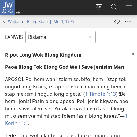
JW.ORG
Log
In
Jenisim
Lukaote
SO
(openem
lanwis
Insaed
ME
Wajtaoa—Blong Stadi | Mei 1, 1996
wan
Long
niufala
JW.ORG
LANWIS
windo)
Ripot Long Wok Blong Kingdom
Paoa Blong Tok Blong God We i Save Jenisim Man
APOSOL Pol hem wan i talem se, bifo, hem i ‘stap tok
nogud long Kraes, i stap ronem ol man blong hem, i
stap mekem i nogud long olgeta.’ (
1 Timote 1:​13
) !Be
hem i jenis! Fasin blong aposol Pol i jenis bigwan, nao
hem i save talem se: “Yufala i mas folem fasin blong
mi, olsem we mi mi stap folem fasin blong Kraes.”​—
1
Korin 11:1
.
Tede, long wol, plante handred taosen man blong