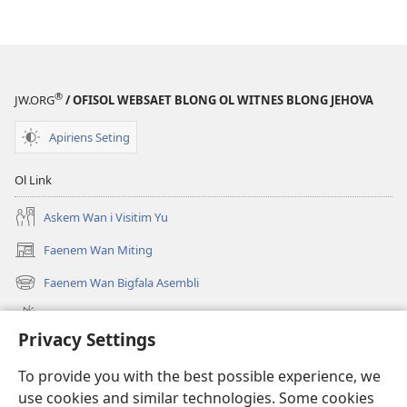
wei
blong
daonlodem
ol
buk
®
JW.ORG
/ OFISOL WEBSAET BLONG OL WITNES BLONG JEHOVA
long
intenet
Apiriens Seting
WAJTAOA
—
Ol Link
BLONG
Askem Wan i Visitim Yu
STADI
Mei 1,
Faenem Wan Miting
(openem
1996
wan
Faenem Wan Bigfala Asembli
(openem
niufala
wan
windo)
Wanem niufala samting
niufala
Privacy Settings
windo)
Ol Video
To provide you with the best possible experience, we
Lukaotem Insaed Long JW.ORG
use cookies and similar technologies. Some cookies