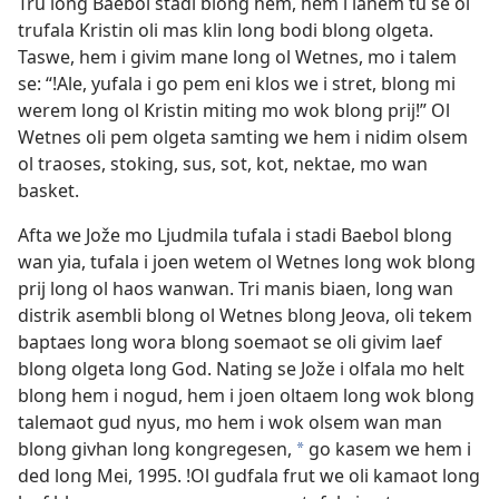
Tru long Baebol stadi blong hem, hem i lanem tu se ol
trufala Kristin oli mas klin long bodi blong olgeta.
Taswe, hem i givim mane long ol Wetnes, mo i talem
se: “!Ale, yufala i go pem eni klos we i stret, blong mi
werem long ol Kristin miting mo wok blong prij!” Ol
Wetnes oli pem olgeta samting we hem i nidim olsem
ol traoses, stoking, sus, sot, kot, nektae, mo wan
basket.
Afta we Jože mo Ljudmila tufala i stadi Baebol blong
wan yia, tufala i joen wetem ol Wetnes long wok blong
prij long ol haos wanwan. Tri manis biaen, long wan
distrik asembli blong ol Wetnes blong Jeova, oli tekem
baptaes long wora blong soemaot se oli givim laef
blong olgeta long God. Nating se Jože i olfala mo helt
blong hem i nogud, hem i joen oltaem long wok blong
talemaot gud nyus, mo hem i wok olsem wan man
blong givhan long kongregesen,
go kasem we hem i
a
ded long Mei, 1995. !Ol gudfala frut we oli kamaot long