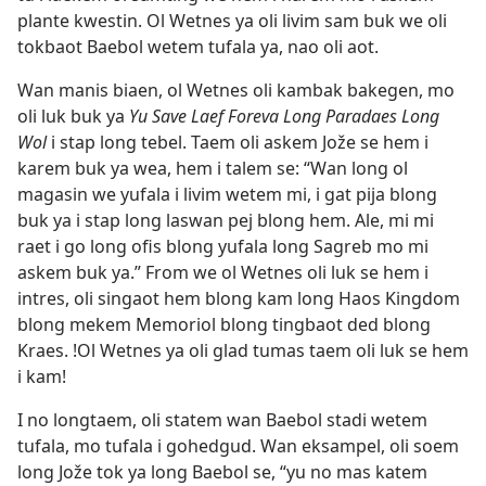
plante kwestin. Ol Wetnes ya oli livim sam buk we oli
tokbaot Baebol wetem tufala ya, nao oli aot.
Wan manis biaen, ol Wetnes oli kambak bakegen, mo
oli luk buk ya
Yu Save Laef Foreva Long Paradaes Long
Wol
i stap long tebel. Taem oli askem Jože se hem i
karem buk ya wea, hem i talem se: “Wan long ol
magasin we yufala i livim wetem mi, i gat pija blong
buk ya i stap long laswan pej blong hem. Ale, mi mi
raet i go long ofis blong yufala long Sagreb mo mi
askem buk ya.” From we ol Wetnes oli luk se hem i
intres, oli singaot hem blong kam long Haos Kingdom
blong mekem Memoriol blong tingbaot ded blong
Kraes. !Ol Wetnes ya oli glad tumas taem oli luk se hem
i kam!
I no longtaem, oli statem wan Baebol stadi wetem
tufala, mo tufala i gohedgud. Wan eksampel, oli soem
long Jože tok ya long Baebol se, “yu no mas katem