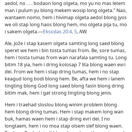
aedol, no . . . bodaon long olgeta, mo yu no mas letem
man i pulum yu blong mekem wosip long olgeta.” Nao,
wantaem nomo, hem i hivimap olgeta aedol blong jyos
we oli stap long haos blong hem, mo olgeta pija tu, mo
i sakem olgeta.​—
Eksodas 20:​4, 5
,
NW.
Ale, Jože i stap kasem olgeta samting long saed blong
speret we hem i bin tosta tumas from. Be, sore tumas,
hem i tosta tumas from wan narafala samting tu. Long
bitim 18 yia, hem i dring kolosap 7 lita blong waen evri
dei. From we hem i stap dring tumas, hem i no stap
keagud long bodi blong hem. Be, afta we hem i lanem
tingting blong God long saed blong fasin blong dring
bitim mak, hem i gat strong tingting blong jenis.
Hem i traehad sloslou blong winim problem blong
hem blong dring tumas. Hem i stap makem long wan
buk, hamas waen hem i stap dring evri dei. I no
longtaem, hem i no moa stap olsem slef blong waen.