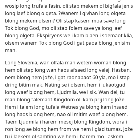
wosip long trufala fasin, oli stap mekem ol bigfala jenis
long laef blong olgeta. ?Wanem i givhan long olgeta
blong mekem olsem? Oli stap kasem moa save long
Tok blong God, mo oli stap folem save ya long laef
blong olgeta. Ekspiryens we i kam biaen i soemaot klia,
olsem wanem Tok blong God i gat paoa blong jenisim
man.
Long Slovenia, wan olfala man wetem woman blong
hem oli stap long wan haos afsaed long velej. Hasban,
nem blong hem Jože, i gat raonabaot 60 yia, mo i stap
dring bitim mak. Nating se i olsem, hem i lukaotgud
long waef blong hem, Ljudmila, we i sik. Wan dei, tu
man blong talemaot Kingdom oli kam prij long Jože.
Hem i talem long tufala Wetnes ya blong kam insaed
long haos blong hem, nao oli mitim waef blong hem.
Taem Ljudmila i harem mesej blong Kingdom, wora i
ron long ae blong hem from we hem i glad tumas. Jože
tu i laekem ol samting we hem i harem mo i askem