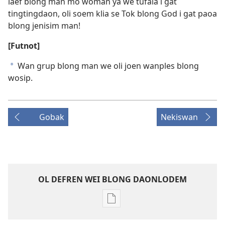
laef blong man mo woman ya we tufala i gat
tingtingdaon, oli soem klia se Tok blong God i gat paoa
blong jenisim man!
[Futnot]
Wan grup blong man we oli joen wanples blong
a
wosip.
Gobak
Nekiswan
OL DEFREN WEI BLONG DAONLODEM
Ol
defren