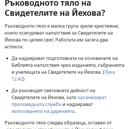
Ръководното тяло на
Свидетелите на Йехова?
Ръководното тяло е малка група зрели християни,
които осигуряват напътствия за Свидетелите на
Йехова по целия свят. Работата им засяга два
аспекта:
Да надзирават подготовката на основаните на
Библията напътствия чрез изданията, събранията
и училищата на Свидетелите на Йехова. (
Лука
12:42
)
Да ръководят световната дейност на
Свидетелите на Йехова, като
организират
проповедната служба
и надзирават
използването на даренията
.
Ръководното тяло следва образеца, оставен от