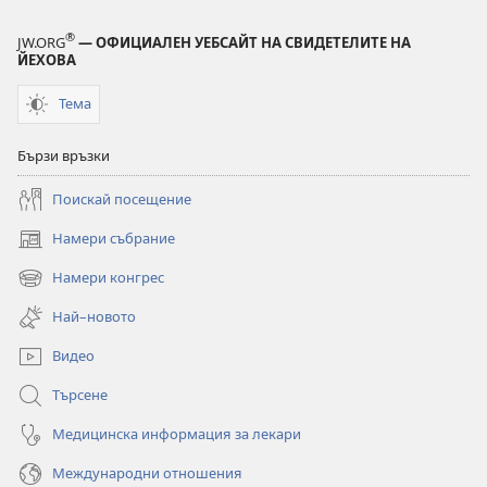
®
JW.ORG
— ОФИЦИАЛЕН УЕБСАЙТ НА СВИДЕТЕЛИТЕ НА
ЙЕХОВА
Тема
Бързи връзки
Поискай посещение
Намери събрание
(отваря
нов
Намери конгрес
(отваря
прозорец)
нов
Най–новото
прозорец)
Видео
Търсене
Медицинска информация за лекари
Международни отношения