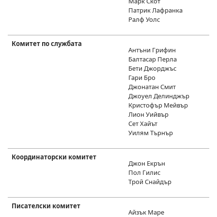
Марк Скот
Патрик Лафранка
Ралф Уолс
Комитет по службата
Антъни Грифин
Балтасар Перла
Бети Джорджъс
Гари Бро
Джонатан Смит
Джоуел Делинджър
Кристофър Мейвър
Лион Уийвър
Сет Хайът
Уилям Търнър
Координаторски комитет
Джон Екрън
Пол Гилис
Трой Снайдър
Писателски комитет
Айзък Маре