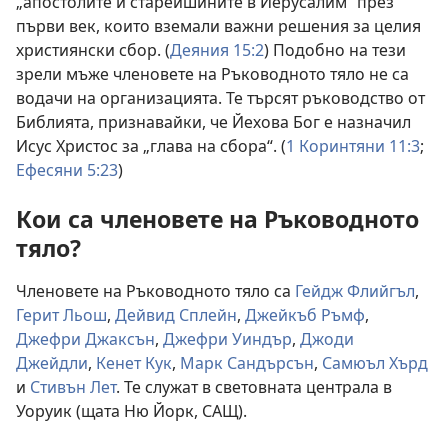
„апостолите и старейшините в Йерусалим“ през
първи век, които вземали важни решения за целия
християнски сбор. (
Деяния 15:2
) Подобно на тези
зрели мъже членовете на Ръководното тяло не са
водачи на организацията. Те търсят ръководство от
Библията, признавайки, че Йехова Бог е назначил
Исус Христос за „глава на сбора“. (
1 Коринтяни 11:3
;
Ефесяни 5:23
)
Кои са членовете на Ръководното
тяло?
Членовете на Ръководното тяло са
Гейдж Флийгъл
,
Герит Льош
,
Дейвид Сплейн
,
Джейкъб Ръмф
,
Джефри Джаксън
,
Джефри Уиндър
,
Джоди
Джейдли
,
Кенет Кук
,
Марк Сандърсън
,
Самюъл Хърд
и
Стивън Лет
. Те служат в световната централа в
Уоруик (щата Ню Йорк, САЩ).