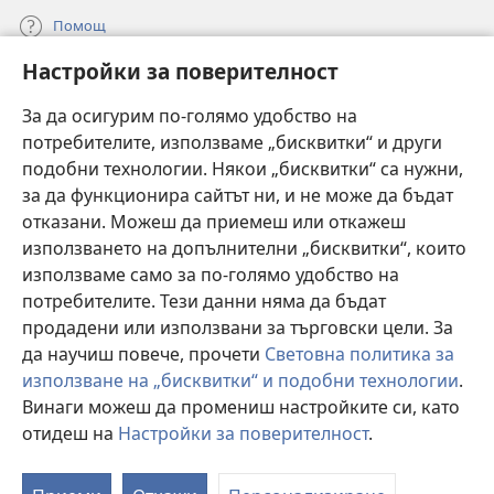
Помощ
Настройки за поверителност
Дарения
(отваря
нов
За да осигурим по-голямо удобство на
прозорец)
потребителите, използваме „бисквитки“ и други
ОНЛАЙН БИБЛИОТЕКА „Стражева кула“
(отваря
подобни технологии. Някои „бисквитки“ са нужни,
нов
®
JW Hub
за да функционира сайтът ни, и не може да бъдат
прозорец)
(отваря
отказани. Можеш да приемеш или откажеш
нов
®
JW Library
прозорец)
използването на допълнителни „бисквитки“, които
използваме само за по-голямо удобство на
®
Watchtower Library
потребителите. Тези данни няма да бъдат
продадени или използвани за търговски цели. За
да научиш повече, прочети
Световна политика за
използване на „бисквитки“ и подобни технологии
.
Copyright
© 2026 Watch Tower Bible and Tract Society of Pennsylvania.
Винаги можеш да промениш настройките си, като
УСЛОВИЯ ЗА ПОЛЗВАНЕ
|
ПОЛИТИКА ЗА ПОВЕРИТЕЛНОСТ
|
отидеш на
Настройки за поверителност
.
НАСТРОЙКИ ЗА ПОВЕРИТЕЛНОСТ