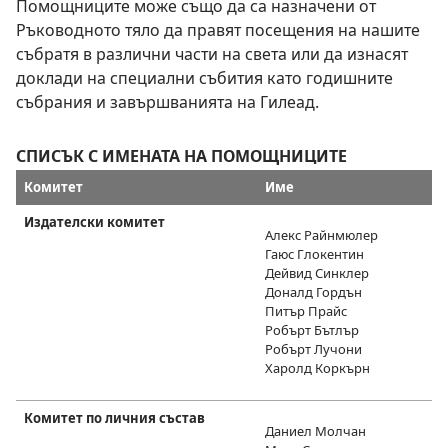
Помощниците може също да са назначени от
Ръководното тяло да правят посещения на нашите
събратя в различни части на света или да изнасят
доклади на специални събития като годишните
събрания и завършванията на Гилеад.
СПИСЪК С ИМЕНАТА НА ПОМОЩНИЦИТЕ
Комитет
Име
Издателски комитет
Алекс Райнмюлер
Гаюс Глокентин
Дейвид Синклер
Доналд Гордън
Питър Прайс
Робърт Бътлър
Робърт Лучони
Харолд Коркърн
Комитет по личния състав
Даниел Молчан