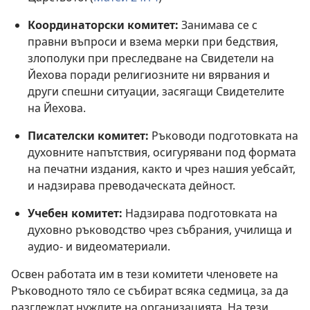
Координаторски комитет:
Занимава се с
правни въпроси и взема мерки при бедствия,
злополуки при преследване на Свидетели на
Йехова поради религиозните ни вярвания и
други спешни ситуации, засягащи Свидетелите
на Йехова.
Писателски комитет:
Ръководи подготовката на
духовните напътствия, осигурявани под формата
на печатни издания, както и чрез нашия уебсайт,
и надзирава преводаческата дейност.
Учебен комитет:
Надзирава подготовката на
духовно ръководство чрез събрания, училища и
аудио- и видеоматериали.
Освен работата им в тези комитети членовете на
Ръководното тяло се събират всяка седмица, за да
разглеждат нуждите на организацията. На тези