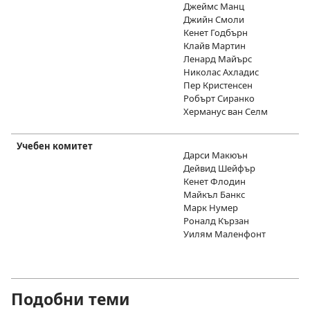
Джеймс Манц
Джийн Смоли
Кенет Годбърн
Клайв Мартин
Ленард Майърс
Николас Ахладис
Пер Кристенсен
Робърт Сиранко
Херманус ван Селм
Учебен комитет
Дарси Макюън
Дейвид Шейфър
Кенет Флодин
Майкъл Банкс
Марк Нумер
Роналд Кързан
Уилям Маленфонт
Подобни теми