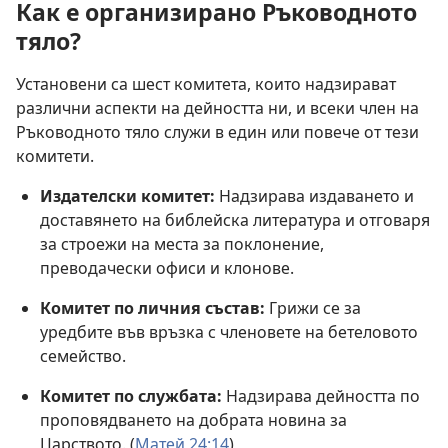
Как е организирано Ръководното
тяло?
Установени са шест комитета, които надзирават
различни аспекти на дейността ни, и всеки член на
Ръководното тяло служи в един или повече от тези
комитети.
Издателски комитет:
Надзирава издаването и
доставянето на библейска литература и отговаря
за строежи на места за поклонение,
преводачески офиси и клонове.
Комитет по личния състав:
Грижи се за
уредбите във връзка с членовете на бетеловото
семейство.
Комитет по службата:
Надзирава дейността по
проповядването на добрата новина за
Царството. (
Матей 24:14
)