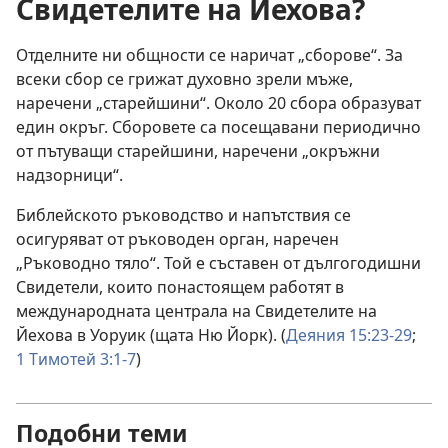
Свидетелите на Йехова?
Отделните ни общности се наричат „сборове“. За
всеки сбор се грижат духовно зрели мъже,
наречени „старейшини“. Около 20 сбора образуват
един окръг. Сборовете са посещавани периодично
от пътуващи старейшини, наречени „окръжни
надзорници“.
Библейското ръководство и напътствия се
осигуряват от ръководен орган, наречен
„Ръководно тяло“. Той е съставен от дългогодишни
Свидетели, които понастоящем работят в
международната централа на Свидетелите на
Йехова в Уоруик (щата Ню Йорк). (
Деяния 15:23-29
;
1 Тимотей 3:1-7
)
Подобни теми