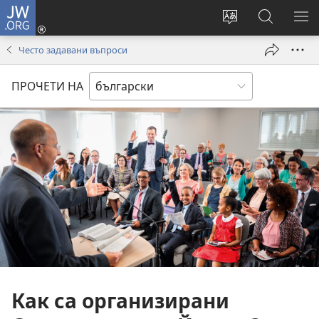
JW.ORG
Влез
(отваря
Смени
Търсене
ПО
нов
езика
в
МЕ
Често задавани въпроси
прозорец)
на
JW.ORG
сайта
ПРОЧЕТИ НА
Как са организирани