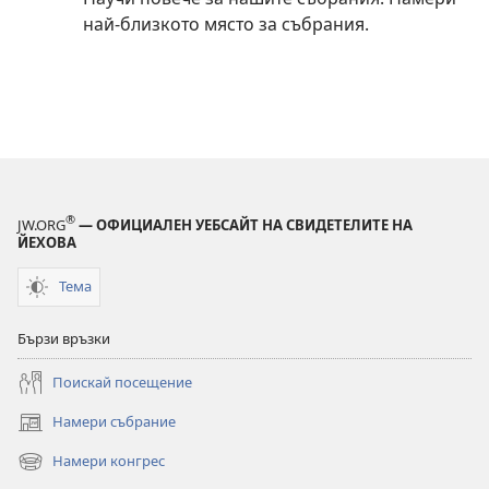
най-близкото място за събрания.
®
JW.ORG
— ОФИЦИАЛЕН УЕБСАЙТ НА СВИДЕТЕЛИТЕ НА
ЙЕХОВА
Тема
Бързи връзки
Поискай посещение
Намери събрание
(отваря
нов
Намери конгрес
(отваря
прозорец)