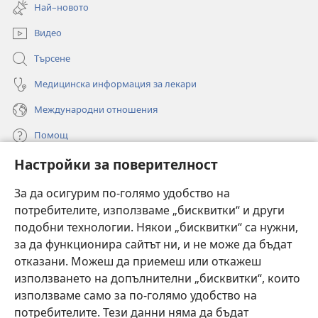
нов
Най–новото
прозорец)
Видео
Търсене
Медицинска информация за лекари
Международни отношения
Помощ
Настройки за поверителност
Дарения
(отваря
нов
За да осигурим по-голямо удобство на
прозорец)
потребителите, използваме „бисквитки“ и други
ОНЛАЙН БИБЛИОТЕКА „Стражева кула“
(отваря
подобни технологии. Някои „бисквитки“ са нужни,
нов
®
JW Hub
за да функционира сайтът ни, и не може да бъдат
прозорец)
(отваря
отказани. Можеш да приемеш или откажеш
нов
®
JW Library
прозорец)
използването на допълнителни „бисквитки“, които
използваме само за по-голямо удобство на
®
Watchtower Library
потребителите. Тези данни няма да бъдат