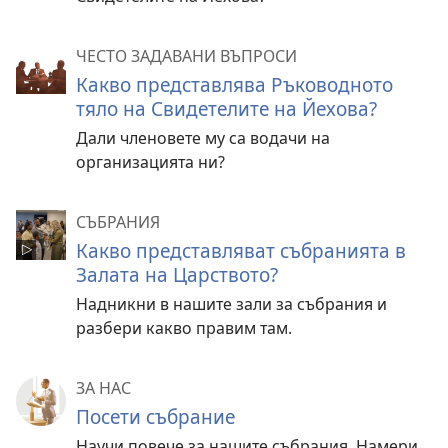
ЧЕСТО ЗАДАВАНИ ВЪПРОСИ
Какво представлява Ръководното
тяло на Свидетелите на Йехова?
Дали членовете му са водачи на
организацията ни?
СЪБРАНИЯ
Какво представляват събранията в
Залата на Царството?
Надникни в нашите зали за събрания и
разбери какво правим там.
ЗА НАС
Посети събрание
Научи повече за нашите събрания. Намери