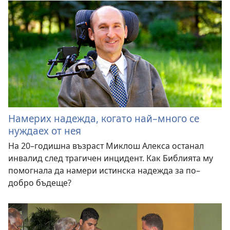
Намерих надежда, когато най–много се
нуждаех от нея
На 20–годишна възраст Миклош Алекса останал
инвалид след трагичен инцидент. Как Библията му
помогнала да намери истинска надежда за по–
добро бъдеще?