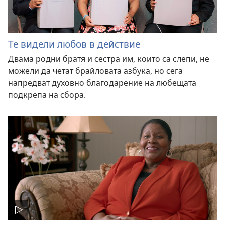
Те видели любов в действие
Двама родни братя и сестра им, които са слепи, не
можели да четат брайловата азбука, но сега
напредват духовно благодарение на любещата
подкрепа на сбора.