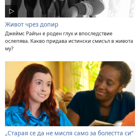
Живот чрез допир
Джеймс Райън е роден глух и впоследствие
ослепява. Какво придава истински смисъл в живота
му?
„Старая се да не мисля само за болестта си“