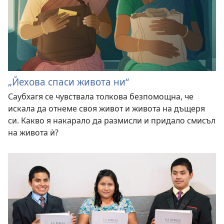
„Йехова спаси живота ни“
Саубхагя се чувствала толкова безпомощна, че
искала да отнеме своя живот и живота на дъщеря
си. Какво я накарало да размисли и придало смисъл
на живота ѝ?