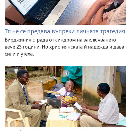
Тя не се предава въпреки личната трагедия
Вирджиния страда от синдром на заключването
вече 23 години. Но християнската ѝ надежда ѝ дава
сили и утеха.