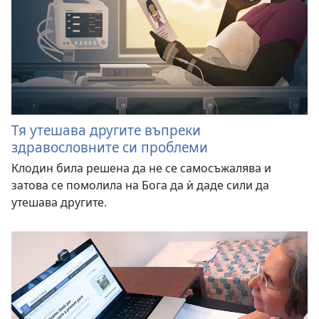
Тя утешава другите въпреки
здравословните си проблеми
Клодин била решена да не се самосъжалява и
затова се помолила на Бога да ѝ даде сили да
утешава другите.