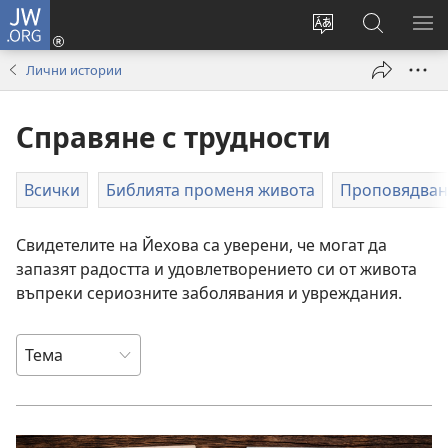
JW.ORG
Влез
(отваря
Смени
Търсене
ПО
нов
езика
в
МЕ
Лични истории
прозорец)
на
JW.ORG
сайта
Справяне с трудности
Всички
Библията променя живота
Проповядване
Свидетелите на Йехова са уверени, че могат да
запазят радостта и удовлетворението си от живота
въпреки сериозните заболявания и увреждания.