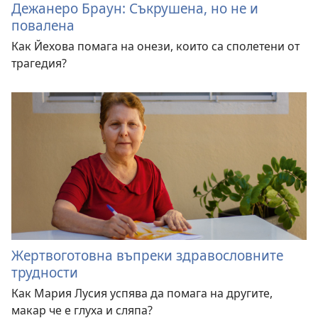
Дежанеро Браун: Съкрушена, но не и
повалена
Как Йехова помага на онези, които са сполетени от
трагедия?
Жертвоготовна въпреки здравословните
трудности
Как Мария Лусия успява да помага на другите,
макар че е глуха и сляпа?