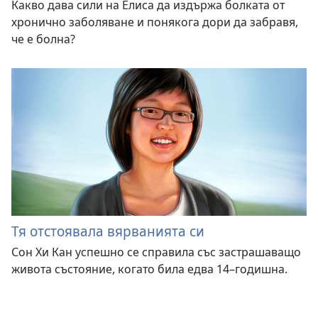
Какво дава сили на Елиса да издържа болката от
хронично заболяване и понякога дори да забравя,
че е болна?
Тя отстоявала вярванията си
Сон Хи Кан успешно се справила със застрашаващо
живота състояние, когато била едва 14–годишна.