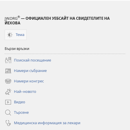
®
JW.ORG
— ОФИЦИАЛЕН УЕБСАЙТ НА СВИДЕТЕЛИТЕ НА
ЙЕХОВА
Тема
Бързи връзки
Поискай посещение
Намери събрание
(отваря
нов
Намери конгрес
(отваря
прозорец)
нов
Най–новото
прозорец)
Видео
Търсене
Медицинска информация за лекари