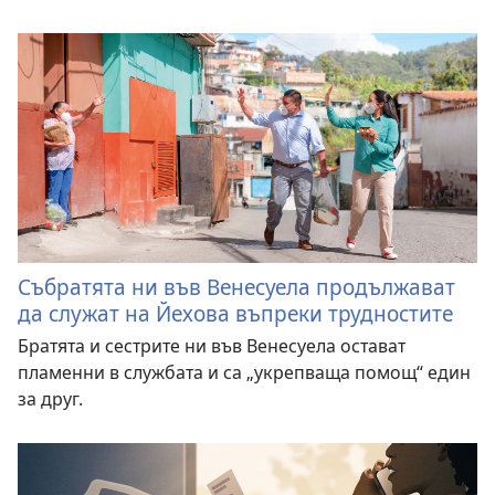
Събратята ни във Венесуела продължават
да служат на Йехова въпреки трудностите
Братята и сестрите ни във Венесуела остават
пламенни в службата и са „укрепваща помощ“ един
за друг.