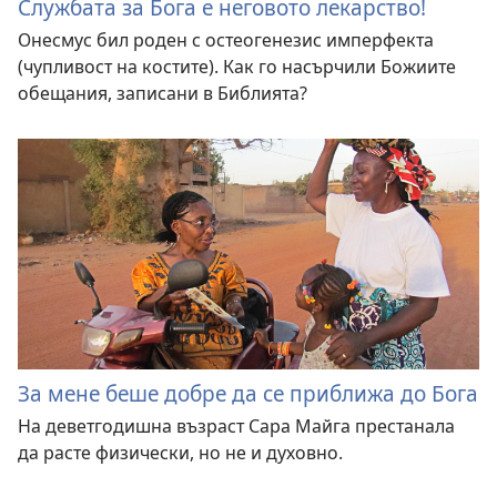
Службата за Бога е неговото лекарство!
Онесмус бил роден с остеогенезис имперфекта
(чупливост на костите). Как го насърчили Божиите
обещания, записани в Библията?
За мене беше добре да се приближа до Бога
На деветгодишна възраст Сара Майга престанала
да расте физически, но не и духовно.