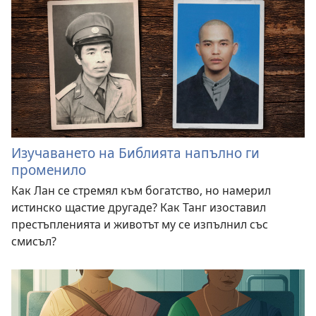
Изучаването на Библията напълно ги
променило
Как Лан се стремял към богатство, но намерил
истинско щастие другаде? Как Танг изоставил
престъпленията и животът му се изпълнил със
смисъл?