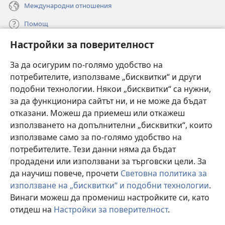
Международни отношения
Помощ
Настройки за поверителност
Дарения
(отваря
нов
За да осигурим по-голямо удобство на
прозорец)
потребителите, използваме „бисквитки“ и други
ОНЛАЙН БИБЛИОТЕКА „Стражева кула“
(отваря
подобни технологии. Някои „бисквитки“ са нужни,
нов
®
JW Hub
за да функционира сайтът ни, и не може да бъдат
прозорец)
(отваря
отказани. Можеш да приемеш или откажеш
нов
®
JW Library
прозорец)
използването на допълнителни „бисквитки“, които
използваме само за по-голямо удобство на
®
Watchtower Library
потребителите. Тези данни няма да бъдат
продадени или използвани за търговски цели. За
да научиш повече, прочети
Световна политика за
използване на „бисквитки“ и подобни технологии
.
Винаги можеш да промениш настройките си, като
Copyright
© 2026 Watch Tower Bible and Tract Society of Pennsylvania.
УСЛОВИЯ ЗА ПОЛЗВАНЕ
|
ПОЛИТИКА ЗА ПОВЕРИТЕЛНОСТ
|
отидеш на
Настройки за поверителност
.
НАСТРОЙКИ ЗА ПОВЕРИТЕЛНОСТ