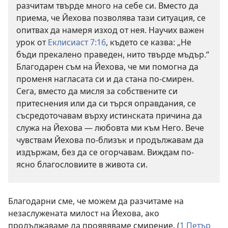
разчитам твърде много на себе си. Вместо да
приема, че Йехова позволява тази ситуация, се
опитвах да намеря изход от нея. Научих важен
урок от
Еклисиаст 7:16
, където се казва: „Не
бъди прекалено праведен, нито твърде мъдър.“
Благодарен съм на Йехова, че ми помогна да
променя нагласата си и да стана по-смирен.
Сега, вместо да мисля за собствените си
притеснения или да си търся оправдания, се
съсредоточавам върху истинската причина да
служа на Йехова — любовта ми към Него. Вече
чувствам Йехова по-близък и продължавам да
издържам, без да се огорчавам. Виждам по-
ясно благословиите в живота си.
Благодарни сме, че можем да разчитаме на
незаслужената милост на Йехова, ако
продължаваме да проявяваме смирение. (
1 Петър