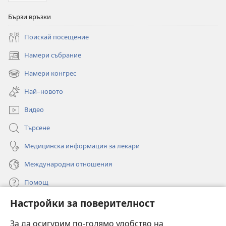
Бързи връзки
Поискай посещение
Намери събрание
(отваря
нов
Намери конгрес
(отваря
прозорец)
нов
Най–новото
прозорец)
Видео
Търсене
Медицинска информация за лекари
Международни отношения
Помощ
Настройки за поверителност
Дарения
(отваря
нов
За да осигурим по-голямо удобство на