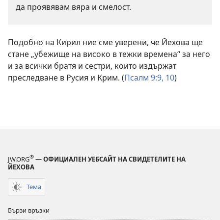
да проявявам вяра и смелост.
Подобно на Кирил ние сме уверени, че Йехова ще
стане „убежище на високо в тежки времена“ за него
и за всички братя и сестри, които издържат
преследване в Русия и Крим. (
Псалм 9:9, 10
)
®
JW.ORG
— ОФИЦИАЛЕН УЕБСАЙТ НА СВИДЕТЕЛИТЕ НА
ЙЕХОВА
Тема
Бързи връзки