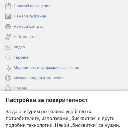
Поискай посещение
Намери събрание
(отваря
нов
Намери конгрес
(отваря
прозорец)
нов
Най–новото
прозорец)
Видео
Търсене
Медицинска информация за лекари
Международни отношения
Помощ
Настройки за поверителност
Дарения
(отваря
нов
За да осигурим по-голямо удобство на
прозорец)
потребителите, използваме „бисквитки“ и други
ОНЛАЙН БИБЛИОТЕКА „Стражева кула“
(отваря
подобни технологии. Някои „бисквитки“ са нужни,
нов