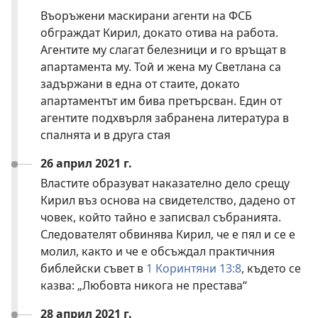
Въоръжени маскирани агенти на ФСБ
обграждат Кирил, докато отива на работа.
Агентите му слагат белезници и го връщат в
апартамента му. Той и жена му Светлана са
задържани в една от стаите, докато
апартаментът им бива претърсван. Един от
агентите подхвърля забранена литература в
спалнята и в друга стая
26 април 2021 г.
Властите образуват наказателно дело срещу
Кирил въз основа на свидетелство, дадено от
човек, който тайно е записвал събранията.
Следователят обвинява Кирил, че е пял и се е
молил, както и че е обсъждал практичния
библейски съвет в
1 Коринтяни 13:8
, където се
казва: „Любовта никога не престава“
28 април 2021 г.