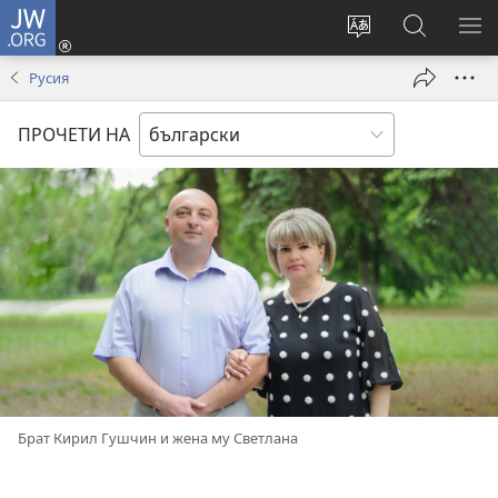
JW.ORG
Влез
(отваря
Смени
Търсене
ПО
нов
езика
в
МЕ
Русия
прозорец)
на
JW.ORG
сайта
ПРОЧЕТИ НА
Брат Кирил Гушчин и жена му Светлана