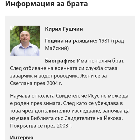
Информация за брата
Кирил Гушчин
Година на раждане:
1981 (град
Майский)
Биография:
Има по-голям брат.
След отбиване на военната си служба става
заварчик и водопроводчик. Жени се за
Светлана през 2004 г.
Научава от колега Свидетел, че Исус не може да
е роден през зимата. След като се убеждава в
това чрез допълнително изследване, започва да
изучава Библията със Свидетелите на Йехова.
Покръства се през 2003 г.
Интервю