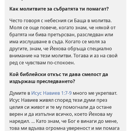
Как молитвите за събратята ти помагат?
Често говоря с небесния си Баща в молитва.
Моля се още повече, когато знам, че някой от
братята ни бива претърсван, разследван или
има изслушване в съда. Когато се моля за
другите, знам, че Йехова обръща специално
внимание на тези молитви. Тогава и аз на свой
ред се чувствам по-спокоен.
Кой библейски откъс ти дава смелост да
издържаш преследването?
Думите в
Исус Навиев 1:7-9
много ме укрепват.
Исус Навиев живял според тези думи през
целия си живот и те му помогнали да остане
верен и да изпълни всичко, което Йехова му
наредил. ... Като знам, че Бог е винаги до мене,
това ми вдъхва огромна увереност и ми помага