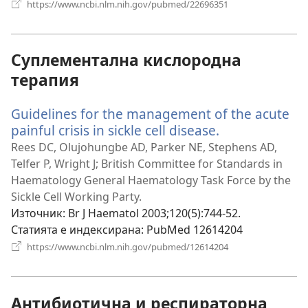
(отваря
https://www.ncbi.nlm.nih.gov/pubmed/22696351
нов
прозорец)
Суплементална кислородна
терапия
Guidelines for the management of the acute
painful crisis in sickle cell disease.
(отваря
нов
Rees DC, Olujohungbe AD, Parker NE, Stephens AD,
прозорец)
Telfer P, Wright J; British Committee for Standards in
Haematology General Haematology Task Force by the
Sickle Cell Working Party.
Източник
‎: Br J Haematol 2003;120(5):744-52.
Статията е индексирана
‎: PubMed 12614204
(отваря
https://www.ncbi.nlm.nih.gov/pubmed/12614204
нов
прозорец)
Антибиотична и респираторна