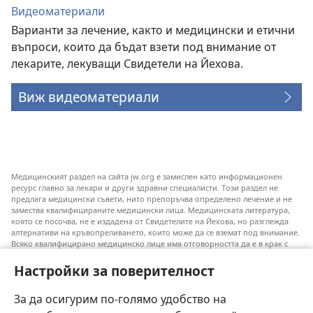
Видеоматериали
Варианти за лечение, както и медицински и етични
въпроси, които да бъдат взети под внимание от
лекарите, лекуващи Свидетели на Йехова.
Виж видеоматериали
Медицинският раздел на сайта jw.org е замислен като информационен
ресурс главно за лекари и други здравни специалисти. Този раздел не
предлага медицински съвети, нито препоръчва определено лечение и не
замества квалифицираните медицински лица. Медицинската литература,
която се посочва, не е издадена от Свидетелите на Йехова, но разглежда
алтернативи на кръвопреливането, които може да се вземат под внимание.
Всяко квалифицирано медицинско лице има отговорността да е в крак с
новата информация, да обсъжда различните възможности за лечение и да
помага на пациентите си да направят избор съобразно техните
Настройки за поверителност
заболявания, желания, ценности и вярвания. Не всички посочени практики
са подходящи или приемливи за всички пациенти.
За да осигурим по-голямо удобство на
Към пациентите: Винаги се допитвайте до своя лекар или до друго