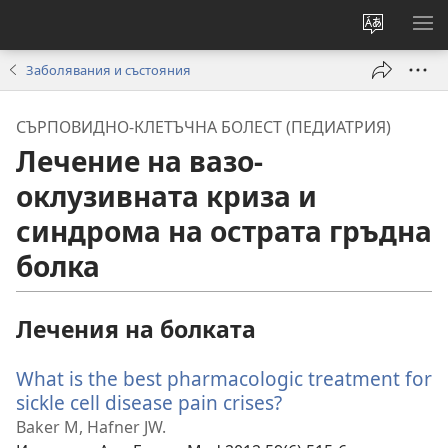
Смени
ПО
езика
МЕ
Заболявания и състояния
на
сайта
СЪРПОВИДНО-КЛЕТЪЧНА БОЛЕСТ (ПЕДИАТРИЯ)
Лечение на вазо-
оклузивната криза и
синдрома на острата гръдна
болка
Лечения на болката
What is the best pharmacologic treatment for
sickle cell disease pain crises?
(отваря
нов
Baker M, Hafner JW.