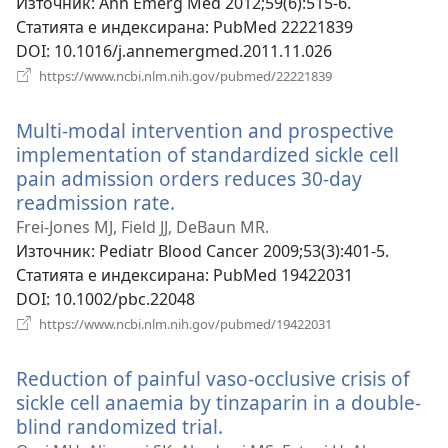
прозорец)
Източник
‎: Ann Emerg Med 2012;59(6):515-6.
Статията е индексирана
‎: PubMed 22221839
DOI
‎: 10.1016/j.annemergmed.2011.11.026
(отваря
https://www.ncbi.nlm.nih.gov/pubmed/22221839
нов
прозорец)
Multi-modal intervention and prospective
implementation of standardized sickle cell
pain admission orders reduces 30-day
readmission rate.
(отваря
нов
Frei-Jones MJ, Field JJ, DeBaun MR.
прозорец)
Източник
‎: Pediatr Blood Cancer 2009;53(3):401-5.
Статията е индексирана
‎: PubMed 19422031
DOI
‎: 10.1002/pbc.22048
(отваря
https://www.ncbi.nlm.nih.gov/pubmed/19422031
нов
прозорец)
Reduction of painful vaso-occlusive crisis of
sickle cell anaemia by tinzaparin in a double-
blind randomized trial.
(отваря