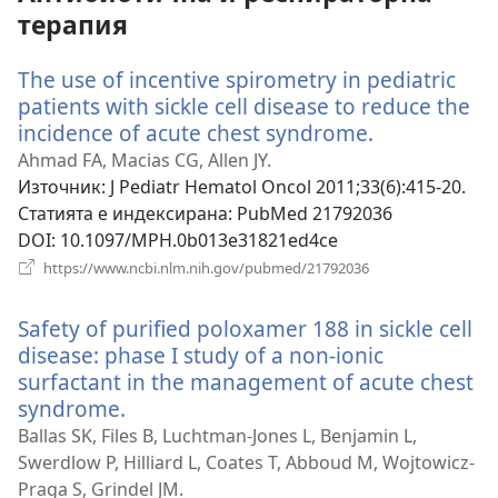
терапия
The use of incentive spirometry in pediatric
patients with sickle cell disease to reduce the
incidence of acute chest syndrome.
(отваря
нов
Ahmad FA, Macias CG, Allen JY.
прозорец)
Източник
‎: J Pediatr Hematol Oncol 2011;33(6):415-20.
Статията е индексирана
‎: PubMed 21792036
DOI
‎: 10.1097/MPH.0b013e31821ed4ce
(отваря
https://www.ncbi.nlm.nih.gov/pubmed/21792036
нов
прозорец)
Safety of purified poloxamer 188 in sickle cell
disease: phase I study of a non-ionic
surfactant in the management of acute chest
syndrome.
(отваря
нов
Ballas SK, Files B, Luchtman-Jones L, Benjamin L,
прозорец)
Swerdlow P, Hilliard L, Coates T, Abboud M, Wojtowicz-
Praga S, Grindel JM.