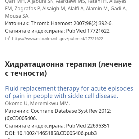
нов
Qari MH, Aljaouni SK, Alardawi MS, Fatani H, Alsayes
прозорец)
FM, Zografos P, Alsaigh M, Alalfi A, Alamin M, Gadi A,
Mousa SA.
Източник
‎: Thromb Haemost 2007;98(2):392-6.
Статията е индексирана
‎: PubMed 17721622
(отваря
https://www.ncbi.nlm.nih.gov/pubmed/17721622
нов
прозорец)
Хидратационна терапия (лечение
с течности)
Fluid replacement therapy for acute episodes
of pain in people with sickle cell disease.
(отвар
нов
Okomo U, Meremikwu MM.
прозор
Източник
‎: Cochrane Database Syst Rev 2012;
(6):CD005406.
Статията е индексирана
‎: PubMed 22696351
DOI
‎: 10.1002/14651858.CD005406.pub3