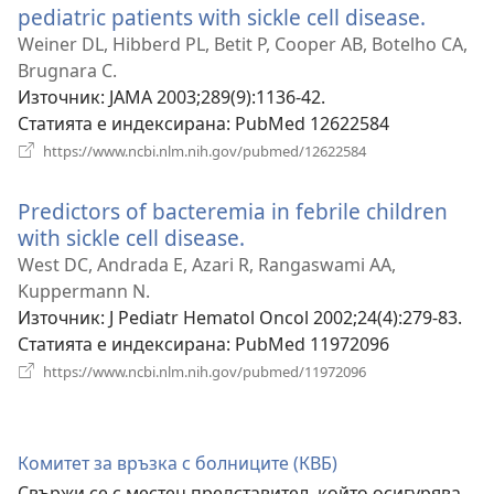
pediatric patients with sickle cell disease.
(отвар
нов
Weiner DL, Hibberd PL, Betit P, Cooper AB, Botelho CA,
прозо
Brugnara C.
Източник
‎: JAMA 2003;289(9):1136-42.
Статията е индексирана
‎: PubMed 12622584
(отваря
https://www.ncbi.nlm.nih.gov/pubmed/12622584
нов
прозорец)
Predictors of bacteremia in febrile children
with sickle cell disease.
(отваря
нов
West DC, Andrada E, Azari R, Rangaswami AA,
прозорец)
Kuppermann N.
Източник
‎: J Pediatr Hematol Oncol 2002;24(4):279-83.
Статията е индексирана
‎: PubMed 11972096
(отваря
https://www.ncbi.nlm.nih.gov/pubmed/11972096
нов
прозорец)
Комитет за връзка с болниците (КВБ)
Свържи се с местен представител, който осигурява