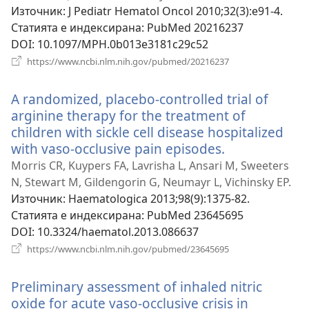
прозорец)
Източник
‎: J Pediatr Hematol Oncol 2010;32(3):e91-4.
Статията е индексирана
‎: PubMed 20216237
DOI
‎: 10.1097/MPH.0b013e3181c29c52
(отваря
https://www.ncbi.nlm.nih.gov/pubmed/20216237
нов
прозорец)
A randomized, placebo-controlled trial of
arginine therapy for the treatment of
children with sickle cell disease hospitalized
with vaso-occlusive pain episodes.
(отваря
нов
Morris CR, Kuypers FA, Lavrisha L, Ansari M, Sweeters
прозорец)
N, Stewart M, Gildengorin G, Neumayr L, Vichinsky EP.
Източник
‎: Haematologica 2013;98(9):1375-82.
Статията е индексирана
‎: PubMed 23645695
DOI
‎: 10.3324/haematol.2013.086637
(отваря
https://www.ncbi.nlm.nih.gov/pubmed/23645695
нов
прозорец)
Preliminary assessment of inhaled nitric
oxide for acute vaso-occlusive crisis in