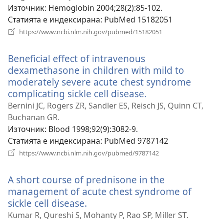
Източник
‎: Hemoglobin 2004;28(2):85-102.
Статията е индексирана
‎: PubMed 15182051
(отваря
https://www.ncbi.nlm.nih.gov/pubmed/15182051
нов
прозорец)
Beneficial effect of intravenous
dexamethasone in children with mild to
moderately severe acute chest syndrome
complicating sickle cell disease.
(отваря
нов
Bernini JC, Rogers ZR, Sandler ES, Reisch JS, Quinn CT,
прозорец)
Buchanan GR.
Източник
‎: Blood 1998;92(9):3082-9.
Статията е индексирана
‎: PubMed 9787142
(отваря
https://www.ncbi.nlm.nih.gov/pubmed/9787142
нов
прозорец)
A short course of prednisone in the
management of acute chest syndrome of
sickle cell disease.
(отваря
нов
Kumar R, Qureshi S, Mohanty P, Rao SP, Miller ST.