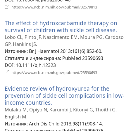
(отваря
https://www.ncbi.nlm.nih.gov/pubmed/32579813
нов
прозорец)
The effect of hydroxcarbamide therapy on
survival of children with sickle cell disease.
(отв
нов
Lobo CL, Pinto JF, Nascimento EM, Moura PG, Cardoso
проз
GP, Hankins JS.
Източник
‎: Br J Haematol 2013;161(6):852-60.
Статията е индексирана
‎: PubMed 23590693
DOI
‎: 10.1111/bjh.12323
(отваря
https://www.ncbi.nlm.nih.gov/pubmed/23590693
нов
прозорец)
Evidence review of hydroxyurea for the
prevention of sickle cell complications in low-
income countries.
(отваря
нов
Mulaku M, Opiyo N, Karumbi J, Kitonyi G, Thoithi G,
прозорец)
English M.
Източник
‎: Arch Dis Child 2013;98(11):908-14.
Статията е индексирана
‎: PubMed 23995076