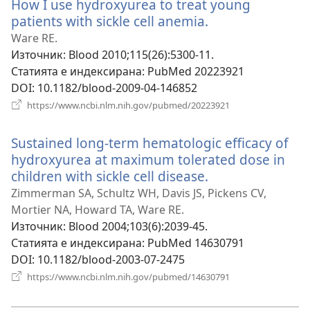
How I use hydroxyurea to treat young
patients with sickle cell anemia.
(отваря
нов
Ware RE.
прозорец)
Източник
‎: Blood 2010;115(26):5300-11.
Статията е индексирана
‎: PubMed 20223921
DOI
‎: 10.1182/blood-2009-04-146852
(отваря
https://www.ncbi.nlm.nih.gov/pubmed/20223921
нов
прозорец)
Sustained long-term hematologic efficacy of
hydroxyurea at maximum tolerated dose in
children with sickle cell disease.
(отваря
нов
Zimmerman SA, Schultz WH, Davis JS, Pickens CV,
прозорец)
Mortier NA, Howard TA, Ware RE.
Източник
‎: Blood 2004;103(6):2039-45.
Статията е индексирана
‎: PubMed 14630791
DOI
‎: 10.1182/blood-2003-07-2475
(отваря
https://www.ncbi.nlm.nih.gov/pubmed/14630791
нов
прозорец)