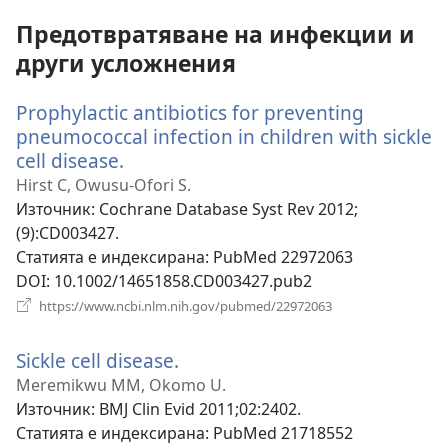
Предотвратяване на инфекции и
други усложнения
Prophylactic antibiotics for preventing
pneumococcal infection in children with sickle
cell disease.
(отваря
нов
Hirst C, Owusu-Ofori S.
прозорец)
Източник
‎: Cochrane Database Syst Rev 2012;
(9):CD003427.
Статията е индексирана
‎: PubMed 22972063
DOI
‎: 10.1002/14651858.CD003427.pub2
(отваря
https://www.ncbi.nlm.nih.gov/pubmed/22972063
нов
прозорец)
Sickle cell disease.
(отваря
нов
Meremikwu MM, Okomo U.
прозорец)
Източник
‎: BMJ Clin Evid 2011;02:2402.
Статията е индексирана
‎: PubMed 21718552