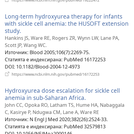
https://www.ncbi.nlm.nih.gov/pubmed/19222472
нов
прозорец)
Long-term hydroxyurea therapy for infants
with sickle cell anemia: the HUSOFT extension
study.
(отваря
нов
Hankins JS, Ware RE, Rogers ZR, Wynn LW, Lane PA,
прозорец)
Scott JP, Wang WC.
Източник
‎: Blood 2005;106(7):2269-75.
Статията е индексирана
‎: PubMed 16172253
DOI
‎: 10.1182/Blood-2004-12-4973
(отваря
https://www.ncbi.nlm.nih.gov/pubmed/16172253
нов
прозорец)
Hydroxyurea dose escalation for sickle cell
anemia in sub-Saharan Africa.
(отваря
нов
John CC, Opoka RO, Latham TS, Hume HA, Nabaggala
прозорец)
C, Kasirye P, Ndugwa CM, Lane A, Ware RE
Източник
‎: N Engl J Med 2020;382(26):2524-33.
Статията е индексирана
‎: PubMed 32579813
DOI
‎: 10.1056/NEJMoa2000146