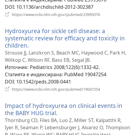
DOI
‎: 10.1136/archdischild-2012-302387
(отваря
https://www.ncbi.nlm.nih.gov/pubmed/23995076
нов
прозорец)
Hydroxyurea for sickle cell disease: a
systematic review for efficacy and toxicity in
children.
(отваря
нов
Strouse JJ, Lanzkron S, Beach MC, Haywood C, Park H,
прозорец)
Witkop C, Wilson RF, Bass EB, Segal JB.
Източник
‎: Pediatrics 2008;122(6):1332-42.
Статията е индексирана
‎: PubMed 19047254
DOI
‎: 10.1542/peds.2008-0441
(отваря
https://www.ncbi.nlm.nih.gov/pubmed/19047254
нов
прозорец)
Impact of hydroxyurea on clinical events in
the BABY HUG trial.
(отваря
нов
Thornburg CD, Files BA, Luo Z, Miller ST, Kalpatthi R,
прозорец)
Iyer R, Seaman P, Lebensburger J, Alvarez O, Thompson
B, Ware RE, Wang WC; BABY HUG Investigators.