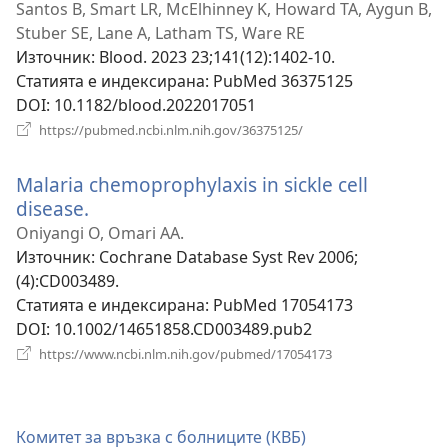
прозорец)
Santos B, Smart LR, McElhinney K, Howard TA, Aygun B,
Stuber SE, Lane A, Latham TS, Ware RE
Източник
‎: Blood. 2023 23;141(12):1402-10.
Статията е индексирана
‎: PubMed 36375125
DOI
‎: 10.1182/blood.2022017051
(отваря
https://pubmed.ncbi.nlm.nih.gov/36375125/
нов
прозорец)
Malaria chemoprophylaxis in sickle cell
disease.
(отваря
нов
Oniyangi O, Omari AA.
прозорец)
Източник
‎: Cochrane Database Syst Rev 2006;
(4):CD003489.
Статията е индексирана
‎: PubMed 17054173
DOI
‎: 10.1002/14651858.CD003489.pub2
(отваря
https://www.ncbi.nlm.nih.gov/pubmed/17054173
нов
прозорец)
Комитет за връзка с болниците (КВБ)