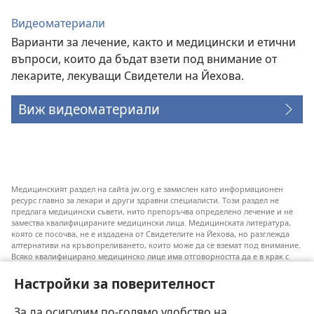
Видеоматериали
Варианти за лечение, както и медицински и етични
въпроси, които да бъдат взети под внимание от
лекарите, лекуващи Свидетели на Йехова.
Виж видеоматериали
Медицинският раздел на сайта jw.org е замислен като информационен
ресурс главно за лекари и други здравни специалисти. Този раздел не
предлага медицински съвети, нито препоръчва определено лечение и не
замества квалифицираните медицински лица. Медицинската литература,
която се посочва, не е издадена от Свидетелите на Йехова, но разглежда
алтернативи на кръвопреливането, които може да се вземат под внимание.
Всяко квалифицирано медицинско лице има отговорността да е в крак с
новата информация, да обсъжда различните възможности за лечение и да
помага на пациентите си да направят избор съобразно техните
Настройки за поверителност
заболявания, желания, ценности и вярвания. Не всички посочени практики
са подходящи или приемливи за всички пациенти.
За да осигурим по-голямо удобство на