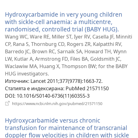
нов
прозорец)
Hydroxycarbamide in very young children
with sickle-cell anaemia: a multicentre,
randomised, controlled trial (BABY HUG).
(отвар
нов
Wang WC, Ware RE, Miller ST, Iyer RV, Casella JF, Minniti
прозо
CP, Rana S, Thornburg CD, Rogers ZR, Kalpatthi RV,
Barredo JC, Brown RC, Sarnaik SA, Howard TH, Wynn
LW, Kutlar A, Armstrong FD, Files BA, Goldsmith JC,
Waclawiw MA, Huang X, Thompson BW; for the BABY
HUG investigators.
Източник
‎: Lancet 2011;377(9778):1663-72.
Статията е индексирана
‎: PubMed 21571150
DOI
‎: 10.1016/S0140-6736(11)60355-3
(отваря
https://www.ncbi.nlm.nih.gov/pubmed/21571150
нов
прозорец)
Hydroxycarbamide versus chronic
transfusion for maintenance of transcranial
doppler flow velocities in children with sickle