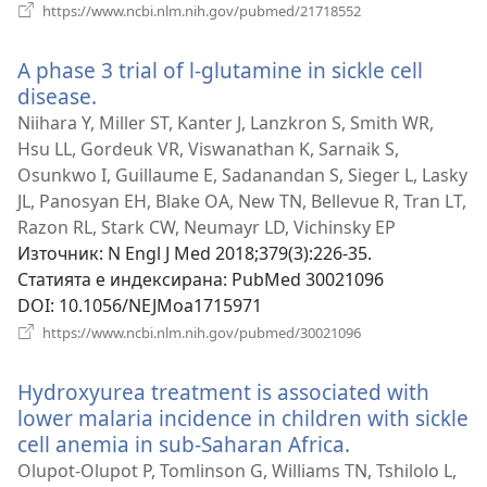
(отваря
https://www.ncbi.nlm.nih.gov/pubmed/21718552
нов
прозорец)
A phase 3 trial of l-glutamine in sickle cell
disease.
(отваря
нов
Niihara Y, Miller ST, Kanter J, Lanzkron S, Smith WR,
прозорец)
Hsu LL, Gordeuk VR, Viswanathan K, Sarnaik S,
Osunkwo I, Guillaume E, Sadanandan S, Sieger L, Lasky
JL, Panosyan EH, Blake OA, New TN, Bellevue R, Tran LT,
Razon RL, Stark CW, Neumayr LD, Vichinsky EP
Източник
‎: N Engl J Med 2018;379(3):226-35.
Статията е индексирана
‎: PubMed 30021096
DOI
‎: 10.1056/NEJMoa1715971
(отваря
https://www.ncbi.nlm.nih.gov/pubmed/30021096
нов
прозорец)
Hydroxyurea treatment is associated with
lower malaria incidence in children with sickle
cell anemia in sub-Saharan Africa.
(отваря
нов
Olupot-Olupot P, Tomlinson G, Williams TN, Tshilolo L,