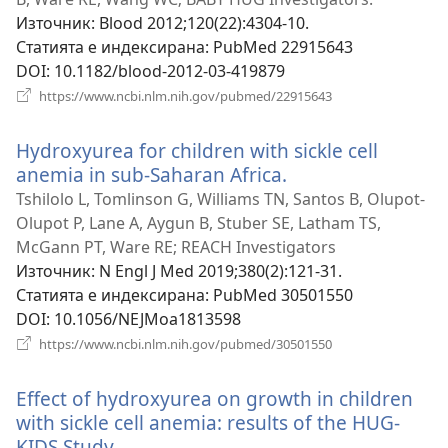
Източник
‎: Blood 2012;120(22):4304-10.
Статията е индексирана
‎: PubMed 22915643
DOI
‎: 10.1182/blood-2012-03-419879
(отваря
https://www.ncbi.nlm.nih.gov/pubmed/22915643
нов
прозорец)
Hydroxyurea for children with sickle cell
anemia in sub-Saharan Africa.
(отваря
нов
Tshilolo L, Tomlinson G, Williams TN, Santos B, Olupot-
прозорец)
Olupot P, Lane A, Aygun B, Stuber SE, Latham TS,
McGann PT, Ware RE; REACH Investigators
Източник
‎: N Engl J Med 2019;380(2):121-31.
Статията е индексирана
‎: PubMed 30501550
DOI
‎: 10.1056/NEJMoa1813598
(отваря
https://www.ncbi.nlm.nih.gov/pubmed/30501550
нов
прозорец)
Effect of hydroxyurea on growth in children
with sickle cell anemia: results of the HUG-
KIDS Study.
(отваря