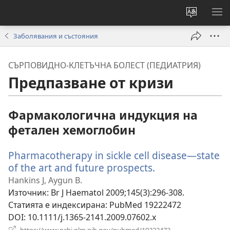
Смени
ПО
езика
МЕ
Заболявания и състояния
на
сайта
СЪРПОВИДНО-КЛЕТЪЧНА БОЛЕСТ (ПЕДИАТРИЯ)
Предпазване от кризи
Фармакологична индукция на
фетален хемоглобин
Pharmacotherapy in sickle cell disease—state
of the art and future prospects.
(отваря
нов
Hankins J, Aygun B.
прозорец)
Източник
‎: Br J Haematol 2009;145(3):296-308.
Статията е индексирана
‎: PubMed 19222472
DOI
‎: 10.1111/j.1365-2141.2009.07602.x
(отваря