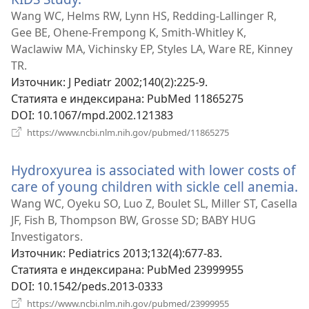
нов
Wang WC, Helms RW, Lynn HS, Redding-Lallinger R,
прозорец)
Gee BE, Ohene-Frempong K, Smith-Whitley K,
Waclawiw MA, Vichinsky EP, Styles LA, Ware RE, Kinney
TR.
Източник
‎: J Pediatr 2002;140(2):225-9.
Статията е индексирана
‎: PubMed 11865275
DOI
‎: 10.1067/mpd.2002.121383
(отваря
https://www.ncbi.nlm.nih.gov/pubmed/11865275
нов
прозорец)
Hydroxyurea is associated with lower costs of
care of young children with sickle cell anemia.
(
н
Wang WC, Oyeku SO, Luo Z, Boulet SL, Miller ST, Casella
п
JF, Fish B, Thompson BW, Grosse SD; BABY HUG
Investigators.
Източник
‎: Pediatrics 2013;132(4):677-83.
Статията е индексирана
‎: PubMed 23999955
DOI
‎: 10.1542/peds.2013-0333
(отваря
https://www.ncbi.nlm.nih.gov/pubmed/23999955