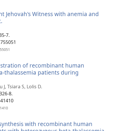
нов
прозорец)
nt Jehovah's Witness with anemia and
.
(отваря
нов
прозорец)
35-7.
5755051
(отваря
755051
нов
прозорец)
nistration of recombinant human
eta-thalassemia patients during
, Tsiara S, Lolis D.
:326-8.
641410
(отваря
41410
нов
прозорец)
 synthesis with recombinant human
nts with heterozygous beta-thalassemia