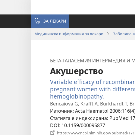
ЗА ЛЕКАРИ
Медицинска информация за лекари
Заболявани
БЕТА-ТАЛАСЕМИЯ ИНТЕРМЕДИЯ И 
Акушерство
Variable efficacy of recombin
pregnant women with differen
hemoglobinopathy.
(отваря
нов
Bencaiova G, Krafft A, Burkhardt T, 
прозорец)
Източник
‎: Acta Haematol 2006;116(4
Статията е индексирана
‎: PubMed 1
DOI
‎: 10.1159/000095877
https://www.ncbi.nlm.nih.gov/pubmed/17