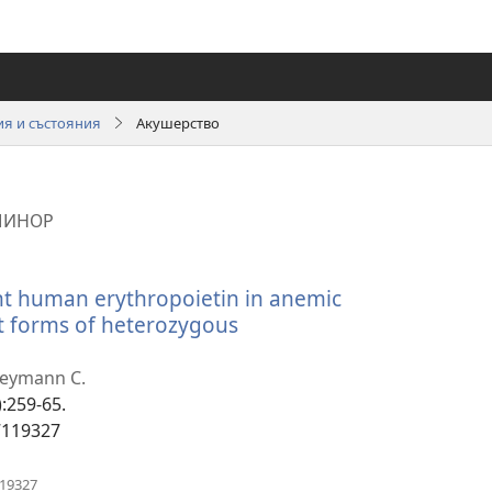
я и състояния
Акушерство
МИНОР
ant human erythropoietin in anemic
t forms of heterozygous
Breymann C.
):259-65.
7119327
(отваря
119327