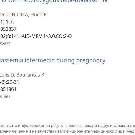
er C, Huch A, Huch R.
1):1-7.
0052837
1/02)8:1<1::AID-MFM1>3.0.CO;2-O
(отваря
052837
нов
прозорец)
halassemia intermedia during pregnancy
варя
Lolis D, Bourantas K.
зорец)
-2):29-31.
0851861
(отваря
851861
нов
прозорец)
ислен като информационен ресурс главно за лекари и други здравни сп
лено лечение и не замества квалифицираните медицински лица. Медиц