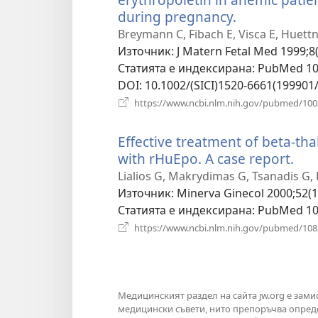
during pregnancy.
(отваря
нов
Breymann C, Fibach E, Visca E, Huettn
прозорец)
Източник
‎: J Matern Fetal Med 1999;8(
Статията е индексирана
‎: PubMed 1
DOI
‎: 10.1002/(SICI)1520-6661(19990
https://www.ncbi.nlm.nih.gov/pubmed/10
Effective treatment of beta-t
with rHuEpo. A case report.
(от
нов
Lialios G, Makrydimas G, Tsanadis G, 
про
Източник
‎: Minerva Ginecol 2000;52(1
Статията е индексирана
‎: PubMed 1
https://www.ncbi.nlm.nih.gov/pubmed/10
Медицинският раздел на сайта jw.org е зам
медицински съвети, нито препоръчва опреде