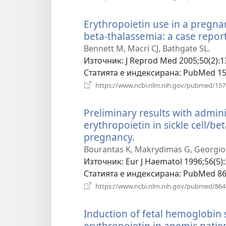
Erythropoietin use in a pregna
beta-thalassemia: a case report
Bennett M, Macri CJ, Bathgate SL.
Източник
‎: J Reprod Med 2005;50(2):1
Статията е индексирана
‎: PubMed 1
https://www.ncbi.nlm.nih.gov/pubmed/15
Preliminary results with admi
erythropoietin in sickle cell/b
pregnancy.
(отваря
нов
Bourantas K, Makrydimas G, Georgiou J
прозорец)
Източник
‎: Eur J Haematol 1996;56(5)
Статията е индексирана
‎: PubMed 8
https://www.ncbi.nlm.nih.gov/pubmed/86
Induction of fetal hemoglobin
erythropoietin in anemic patie