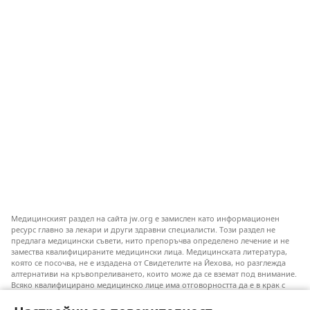
Медицинският раздел на сайта jw.org е замислен като информационен
ресурс главно за лекари и други здравни специалисти. Този раздел не
предлага медицински съвети, нито препоръчва определено лечение и не
замества квалифицираните медицински лица. Медицинската литература,
която се посочва, не е издадена от Свидетелите на Йехова, но разглежда
алтернативи на кръвопреливането, които може да се вземат под внимание.
Всяко квалифицирано медицинско лице има отговорността да е в крак с
новата информация, да обсъжда различните възможности за лечение и да
помага на пациентите си да направят избор съобразно техните