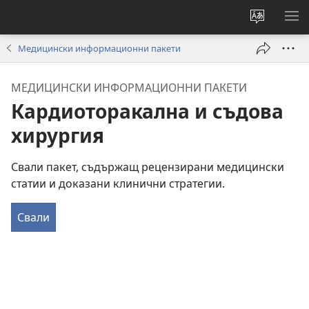
Смени
ПО
езика
МЕ
Медицински информационни пакети
на
сайта
МЕДИЦИНСКИ ИНФОРМАЦИОННИ ПАКЕТИ
Кардиоторакална и съдова
хирургия
Свали пакет, съдържащ рецензирани медицински
статии и доказани клинични стратегии.
Свали