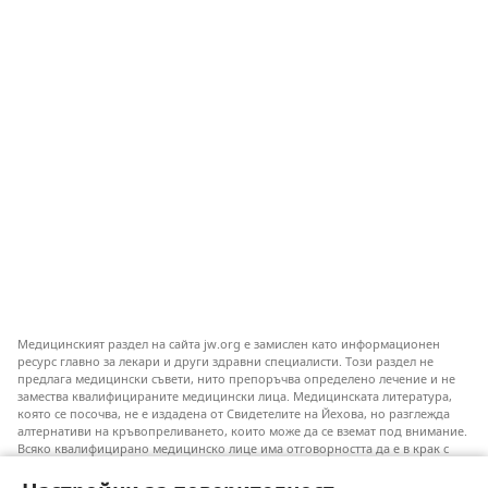
Медицинският раздел на сайта jw.org е замислен като информационен
ресурс главно за лекари и други здравни специалисти. Този раздел не
предлага медицински съвети, нито препоръчва определено лечение и не
замества квалифицираните медицински лица. Медицинската литература,
която се посочва, не е издадена от Свидетелите на Йехова, но разглежда
алтернативи на кръвопреливането, които може да се вземат под внимание.
Всяко квалифицирано медицинско лице има отговорността да е в крак с
новата информация, да обсъжда различните възможности за лечение и да
помага на пациентите си да направят избор съобразно техните