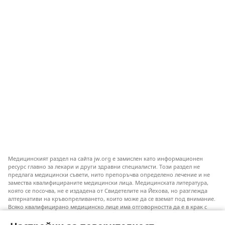
Медицинският раздел на сайта jw.org е замислен като информационен
ресурс главно за лекари и други здравни специалисти. Този раздел не
предлага медицински съвети, нито препоръчва определено лечение и не
замества квалифицираните медицински лица. Медицинската литература,
която се посочва, не е издадена от Свидетелите на Йехова, но разглежда
алтернативи на кръвопреливането, които може да се вземат под внимание.
Всяко квалифицирано медицинско лице има отговорността да е в крак с
новата информация, да обсъжда различните възможности за лечение и да
помага на пациентите си да направят избор съобразно техните