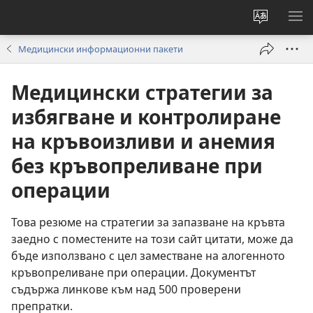
Смени
ПО
езика
МЕ
Медицински информационни пакети
на
сайта
Медицински стратегии за
избягване и контролиране
на кръвоизливи и анемия
без кръвопреливане при
операции
Това резюме на стратегии за запазване на кръвта
заедно с поместените на този сайт цитати, може да
бъде използвано с цел заместване на алогенното
кръвопреливане при операции. Документът
съдържа линкове към над 500 проверени
препратки.