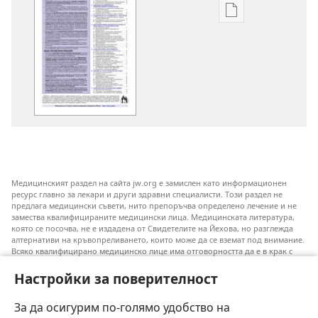
Опции
за
сваляне
на
издания
Медицински
стратегии
за
избягване
и
Медицинският раздел на сайта jw.org е замислен като информационен
контролиране
ресурс главно за лекари и други здравни специалисти. Този раздел не
на
предлага медицински съвети, нито препоръчва определено лечение и не
замества квалифицираните медицински лица. Медицинската литература,
кръвоизливи
която се посочва, не е издадена от Свидетелите на Йехова, но разглежда
и
алтернативи на кръвопреливането, които може да се вземат под внимание.
Всяко квалифицирано медицинско лице има отговорността да е в крак с
анемия
новата информация, да обсъжда различните възможности за лечение и да
без
помага на пациентите си да направят избор съобразно техните
Настройки за поверителност
заболявания, желания, ценности и вярвания. Не всички посочени практики
кръвопрелива
са подходящи или приемливи за всички пациенти.
За да осигурим по-голямо удобство на
при
Към пациентите: Винаги се допитвайте до своя лекар или до друго