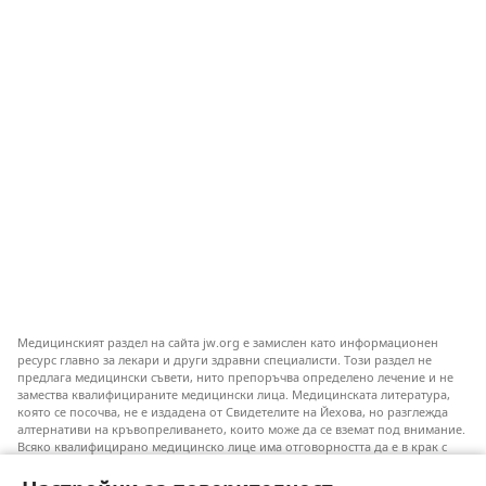
Медицинският раздел на сайта jw.org е замислен като информационен
ресурс главно за лекари и други здравни специалисти. Този раздел не
предлага медицински съвети, нито препоръчва определено лечение и не
замества квалифицираните медицински лица. Медицинската литература,
която се посочва, не е издадена от Свидетелите на Йехова, но разглежда
алтернативи на кръвопреливането, които може да се вземат под внимание.
Всяко квалифицирано медицинско лице има отговорността да е в крак с
новата информация, да обсъжда различните възможности за лечение и да
помага на пациентите си да направят избор съобразно техните