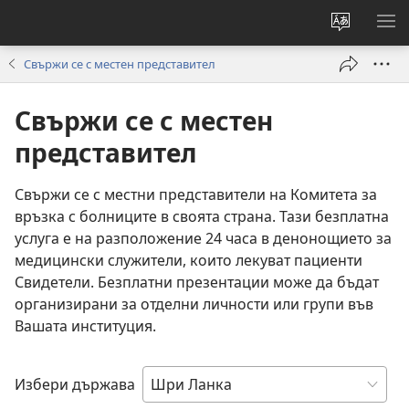
Смени
ПО
езика
МЕ
Свържи се с местен представител
на
сайта
Свържи се с местен
представител
Свържи се с местни представители на Комитета за
връзка с болниците в своята страна. Тази безплатна
услуга е на разположение 24 часа в денонощието за
медицински служители, които лекуват пациенти
Свидетели. Безплатни презентации може да бъдат
организирани за отделни личности или групи във
Вашата институция.
Избери държава