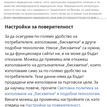
предлага медицински съвети, нито препоръчва определено лечение и не
замества квалифицираните медицински лица. Медицинската литература,
която се посочва, не е издадена от Свидетелите на Йехова, но разглежда
алтернативи на кръвопреливането, които може да се вземат под внимание.
Всяко квалифицирано медицинско лице има отговорността да е в крак с
новата информация, да обсъжда различните възможности за лечение и да
помага на пациентите си да направят избор съобразно техните
Настройки за поверителност
заболявания, желания, ценности и вярвания. Не всички посочени практики
са подходящи или приемливи за всички пациенти.
За да осигурим по-голямо удобство на
Към пациентите: Винаги се допитвайте до своя лекар или до друго
потребителите, използваме „бисквитки“ и други
квалифицирано медицинско лице във връзка със заболяване или избор на
лечение. Говори с лекар, ако смяташ, че си болен.
подобни технологии. Някои „бисквитки“ са нужни,
за да функционира сайтът ни, и не може да бъдат
Използването на този уебсайт е обвързано с
условията му за ползване
.
отказани. Можеш да приемеш или откажеш
използването на допълнителни „бисквитки“, които
използваме само за по-голямо удобство на
потребителите. Тези данни няма да бъдат
Тема
продадени или използвани за търговски цели. За
да научиш повече, прочети
Световна политика за
използване на „бисквитки“ и подобни технологии
.
Винаги можеш да промениш настройките си, като
Copyright
© 2026 Watch Tower Bible and Tract Society of Pennsylvania.
УСЛОВИЯ ЗА ПОЛЗВАНЕ
|
ПОЛИТИКА ЗА ПОВЕРИТЕЛНОСТ
|
отидеш на
Настройки за поверителност
.