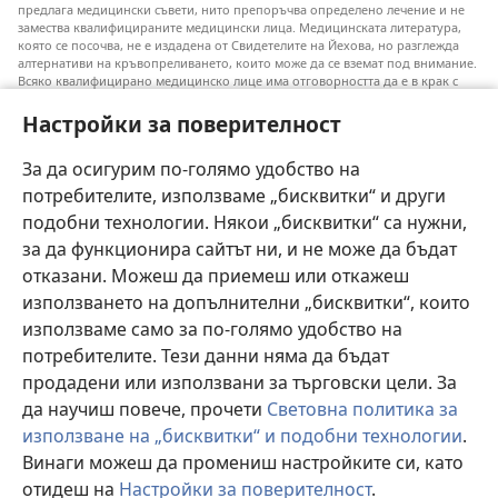
предлага медицински съвети, нито препоръчва определено лечение и не
замества квалифицираните медицински лица. Медицинската литература,
която се посочва, не е издадена от Свидетелите на Йехова, но разглежда
алтернативи на кръвопреливането, които може да се вземат под внимание.
Всяко квалифицирано медицинско лице има отговорността да е в крак с
новата информация, да обсъжда различните възможности за лечение и да
помага на пациентите си да направят избор съобразно техните
Настройки за поверителност
заболявания, желания, ценности и вярвания. Не всички посочени практики
са подходящи или приемливи за всички пациенти.
За да осигурим по-голямо удобство на
Към пациентите: Винаги се допитвайте до своя лекар или до друго
потребителите, използваме „бисквитки“ и други
квалифицирано медицинско лице във връзка със заболяване или избор на
лечение. Говори с лекар, ако смяташ, че си болен.
подобни технологии. Някои „бисквитки“ са нужни,
за да функционира сайтът ни, и не може да бъдат
Използването на този уебсайт е обвързано с
условията му за ползване
.
отказани. Можеш да приемеш или откажеш
използването на допълнителни „бисквитки“, които
използваме само за по-голямо удобство на
потребителите. Тези данни няма да бъдат
Тема
продадени или използвани за търговски цели. За
да научиш повече, прочети
Световна политика за
използване на „бисквитки“ и подобни технологии
.
Винаги можеш да промениш настройките си, като
Copyright
© 2026 Watch Tower Bible and Tract Society of Pennsylvania.
УСЛОВИЯ ЗА ПОЛЗВАНЕ
|
ПОЛИТИКА ЗА ПОВЕРИТЕЛНОСТ
|
отидеш на
Настройки за поверителност
.