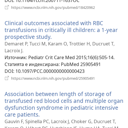
DOI
‎: 10.1164/rccm.200711-1637OC
(отваря
https://www.ncbi.nlm.nih.gov/pubmed/18420962
нов
прозорец)
Clinical outcomes associated with RBC
transfusions in critically ill children: a 1-year
prospective study.
(отваря
нов
Demaret P, Tucci M, Karam O, Trottier H, Ducruet T,
прозорец)
Lacroix J.
Източник
‎: Pediatr Crit Care Med 2015;16(6):505-14.
Статията е индексирана
‎: PubMed 25905491
DOI
‎: 10.1097/PCC.0000000000000423
(отваря
https://www.ncbi.nlm.nih.gov/pubmed/25905491
нов
прозорец)
Association between length of storage of
transfused red blood cells and multiple organ
dysfunction syndrome in pediatric intensive
care patients.
(отваря
нов
Gauvin F, Spinella PC, Lacroix J, Choker G, Ducruet T,