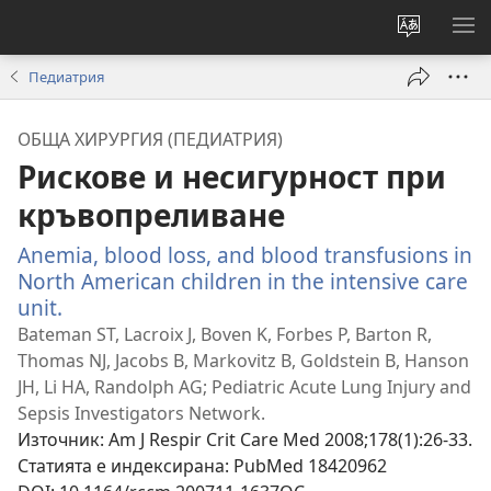
Смени
ПО
езика
МЕ
Педиатрия
на
сайта
ОБЩА ХИРУРГИЯ (ПЕДИАТРИЯ)
Рискове и несигурност при
кръвопреливане
Anemia, blood loss, and blood transfusions in
North American children in the intensive care
unit.
(отваря
нов
Bateman ST, Lacroix J, Boven K, Forbes P, Barton R,
прозорец)
Thomas NJ, Jacobs B, Markovitz B, Goldstein B, Hanson
JH, Li HA, Randolph AG; Pediatric Acute Lung Injury and
Sepsis Investigators Network.
Източник
‎: Am J Respir Crit Care Med 2008;178(1):26-33.
Статията е индексирана
‎: PubMed 18420962