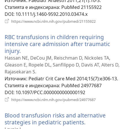
прозорец)
Източник
‎: Paediatr Anaesth 2011;21(1):10-3.
Статията е индексирана
‎: PubMed 21155922
DOI
‎: 10.1111/j.1460-9592.2010.03474.x
(отваря
https://www.ncbi.nlm.nih.gov/pubmed/21155922
нов
прозорец)
RBC transfusions in children requiring
intensive care admission after traumatic
injury.
(отваря
нов
Hassan NE, DeCou JM, Reischman D, Nickoles TA,
прозорец)
Gleason E, Ropele DL, Sanfilippo D, Davis AT, Alters D,
Rajasekaran S.
Източник
‎: Pediatr Crit Care Med 2014;15(7):e306-13.
Статията е индексирана
‎: PubMed 24977687
DOI
‎: 10.1097/PCC.0000000000000192
(отваря
https://www.ncbi.nlm.nih.gov/pubmed/24977687
нов
прозорец)
Blood transfusion risks and alternative
strategies in pediatric patients.
(отваря