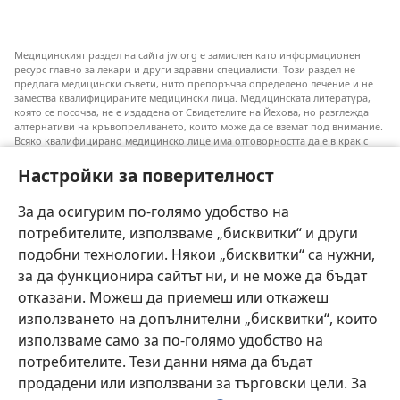
Медицинският раздел на сайта jw.org е замислен като информационен
ресурс главно за лекари и други здравни специалисти. Този раздел не
предлага медицински съвети, нито препоръчва определено лечение и не
замества квалифицираните медицински лица. Медицинската литература,
която се посочва, не е издадена от Свидетелите на Йехова, но разглежда
алтернативи на кръвопреливането, които може да се вземат под внимание.
Всяко квалифицирано медицинско лице има отговорността да е в крак с
новата информация, да обсъжда различните възможности за лечение и да
помага на пациентите си да направят избор съобразно техните
Настройки за поверителност
заболявания, желания, ценности и вярвания. Не всички посочени практики
са подходящи или приемливи за всички пациенти.
За да осигурим по-голямо удобство на
Към пациентите: Винаги се допитвайте до своя лекар или до друго
потребителите, използваме „бисквитки“ и други
квалифицирано медицинско лице във връзка със заболяване или избор на
лечение. Говори с лекар, ако смяташ, че си болен.
подобни технологии. Някои „бисквитки“ са нужни,
за да функционира сайтът ни, и не може да бъдат
Използването на този уебсайт е обвързано с
условията му за ползване
.
отказани. Можеш да приемеш или откажеш
използването на допълнителни „бисквитки“, които
използваме само за по-голямо удобство на
потребителите. Тези данни няма да бъдат
Тема
продадени или използвани за търговски цели. За