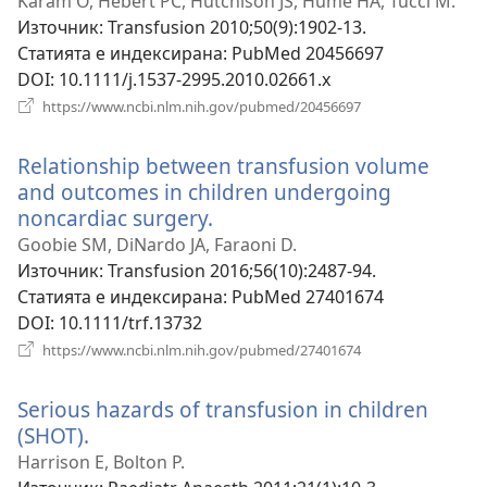
прозорец)
Karam O, Hébert PC, Hutchison JS, Hume HA, Tucci M.
Източник
‎: Transfusion 2010;50(9):1902-13.
Статията е индексирана
‎: PubMed 20456697
DOI
‎: 10.1111/j.1537-2995.2010.02661.x
(отваря
https://www.ncbi.nlm.nih.gov/pubmed/20456697
нов
прозорец)
Relationship between transfusion volume
and outcomes in children undergoing
noncardiac surgery.
(отваря
нов
Goobie SM, DiNardo JA, Faraoni D.
прозорец)
Източник
‎: Transfusion 2016;56(10):2487-94.
Статията е индексирана
‎: PubMed 27401674
DOI
‎: 10.1111/trf.13732
(отваря
https://www.ncbi.nlm.nih.gov/pubmed/27401674
нов
прозорец)
Serious hazards of transfusion in children
(SHOT).
(отваря
нов
Harrison E, Bolton P.