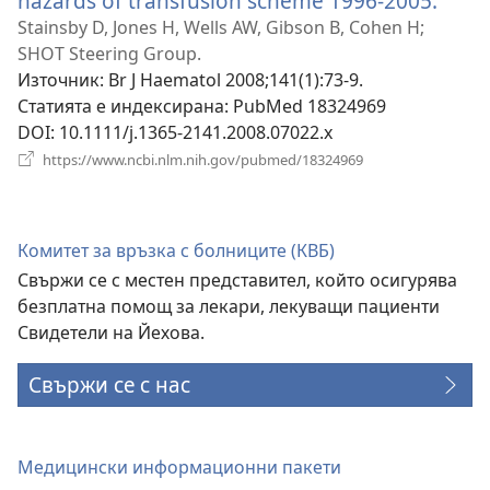
hazards of transfusion scheme 1996-2005.
(отв
нов
Stainsby D, Jones H, Wells AW, Gibson B, Cohen H;
проз
SHOT Steering Group.
Източник
‎: Br J Haematol 2008;141(1):73-9.
Статията е индексирана
‎: PubMed 18324969
DOI
‎: 10.1111/j.1365-2141.2008.07022.x
(отваря
https://www.ncbi.nlm.nih.gov/pubmed/18324969
нов
прозорец)
Комитет за връзка с болниците (КВБ)
Свържи се с местен представител, който осигурява
безплатна помощ за лекари, лекуващи пациенти
Свидетели на Йехова.
Свържи се с нас
Медицински информационни пакети