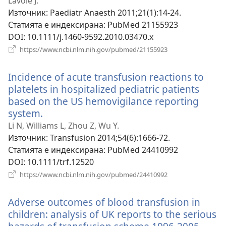
нов
Lavoie J.
прозорец)
Източник
‎: Paediatr Anaesth 2011;21(1):14-24.
Статията е индексирана
‎: PubMed 21155923
DOI
‎: 10.1111/j.1460-9592.2010.03470.x
(отваря
https://www.ncbi.nlm.nih.gov/pubmed/21155923
нов
прозорец)
Incidence of acute transfusion reactions to
platelets in hospitalized pediatric patients
based on the US hemovigilance reporting
system.
(отваря
нов
Li N, Williams L, Zhou Z, Wu Y.
прозорец)
Източник
‎: Transfusion 2014;54(6):1666-72.
Статията е индексирана
‎: PubMed 24410992
DOI
‎: 10.1111/trf.12520
(отваря
https://www.ncbi.nlm.nih.gov/pubmed/24410992
нов
прозорец)
Adverse outcomes of blood transfusion in
children: analysis of UK reports to the serious