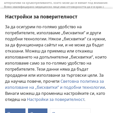
алтернативи на кръвопреливането, които може да се вземат под внимание.
Всяко квалифицирано медицинско лице има отговорността да е в крак с
новата информация, да обсъжда различните възможности за лечение и да
помага на пациентите си да направят избор съобразно техните
Настройки за поверителност
заболявания, желания, ценности и вярвания. Не всички посочени практики
са подходящи или приемливи за всички пациенти.
За да осигурим по-голямо удобство на
Към пациентите: Винаги се допитвайте до своя лекар или до друго
потребителите, използваме „бисквитки“ и други
квалифицирано медицинско лице във връзка със заболяване или избор на
лечение. Говори с лекар, ако смяташ, че си болен.
подобни технологии. Някои „бисквитки“ са нужни,
за да функционира сайтът ни, и не може да бъдат
Използването на този уебсайт е обвързано с
условията му за ползване
.
отказани. Можеш да приемеш или откажеш
използването на допълнителни „бисквитки“, които
използваме само за по-голямо удобство на
потребителите. Тези данни няма да бъдат
Тема
продадени или използвани за търговски цели. За
да научиш повече, прочети
Световна политика за
използване на „бисквитки“ и подобни технологии
.
Винаги можеш да промениш настройките си, като
Copyright
© 2026 Watch Tower Bible and Tract Society of Pennsylvania.
УСЛОВИЯ ЗА ПОЛЗВАНЕ
|
ПОЛИТИКА ЗА ПОВЕРИТЕЛНОСТ
|
отидеш на
Настройки за поверителност
.
НАСТРОЙКИ ЗА ПОВЕРИТЕЛНОСТ