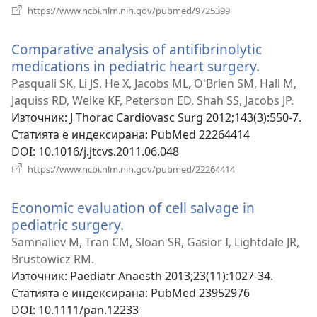
(отваря
https://www.ncbi.nlm.nih.gov/pubmed/9725399
нов
прозорец)
Comparative analysis of antifibrinolytic
medications in pediatric heart surgery.
(отваря
нов
Pasquali SK, Li JS, He X, Jacobs ML, O'Brien SM, Hall M,
прозоре
Jaquiss RD, Welke KF, Peterson ED, Shah SS, Jacobs JP.
Източник
‎: J Thorac Cardiovasc Surg 2012;143(3):550-7.
Статията е индексирана
‎: PubMed 22264414
DOI
‎: 10.1016/j.jtcvs.2011.06.048
(отваря
https://www.ncbi.nlm.nih.gov/pubmed/22264414
нов
прозорец)
Economic evaluation of cell salvage in
pediatric surgery.
(отваря
нов
Samnaliev M, Tran CM, Sloan SR, Gasior I, Lightdale JR,
прозорец)
Brustowicz RM.
Източник
‎: Paediatr Anaesth 2013;23(11):1027-34.
Статията е индексирана
‎: PubMed 23952976
DOI
‎: 10.1111/pan.12233