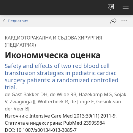
Смени
ПО
езика
МЕ
Педиатрия
на
сайта
КАРДИОТОРАКАЛНА И СЪДОВА ХИРУРГИЯ
(ПЕДИАТРИЯ)
Икономическа оценка
Safety and effects of two red blood cell
transfusion strategies in pediatric cardiac
surgery patients: a randomized controlled
trial.
(отваря
нов
de Gast-Bakker DH, de Wilde RB, Hazekamp MG, Sojak
прозорец)
V, Zwaginga JJ, Wolterbeek R, de Jonge E, Gesink-van
der Veer BJ.
Източник
‎: Intensive Care Med 2013;39(11):2011-9.
Статията е индексирана
‎: PubMed 23995984
DOI
‎: 10.1007/s00134-013-3085-7