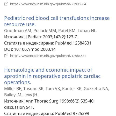
(отваря
https://www.ncbi.nlm.nih.gov/pubmed/23995984
нов
прозорец)
Pediatric red blood cell transfusions increase
resource use.
(отваря
нов
Goodman AM, Pollack MM, Patel KM, Luban NL.
прозорец)
Източник
‎: J Pediatr 2003;142(2):123-7.
Статията е индексирана
‎: PubMed 12584531
DOI
‎: 10.1067/mpd.2003.14
(отваря
https://www.ncbi.nlm.nih.gov/pubmed/12584531
нов
прозорец)
Hematologic and economic impact of
aprotinin in reoperative pediatric cardiac
operations.
(отваря
нов
Miller BE, Tosone SR, Tam VK, Kanter KR, Guzzetta NA,
прозорец)
Bailey JM, Levy JH.
Източник
‎: Ann Thorac Surg 1998;66(2):535-40;
discussion 541.
Статията е индексирана
‎: PubMed 9725399