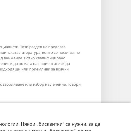
ециалисти. Този раздел не предлага
инската литература, която се посочва, не
под внимание. Всяко квалифицирано
ение и да помага на пациентите си да
а подходящи или приемливи за всички
с заболяване или избор на лечение. Говори
нологии. Някои „бисквитки“ са нужни, за да