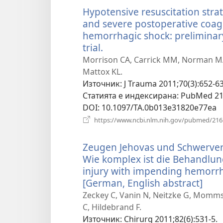
Hypotensive resuscitation str
and severe postoperative coag
hemorrhagic shock: preliminary
trial.
(отваря
нов
Morrison CA, Carrick MM, Norman MA, S
прозорец)
Mattox KL.
Източник
‎: J Trauma 2011;70(3):652-63
Статията е индексирана
‎: PubMed 2
DOI
‎: 10.1097/TA.0b013e31820e77ea
https://www.ncbi.nlm.nih.gov/pubmed/21
Zeugen Jehovas und Schwerver
Wie komplex ist die Behandlun
injury with impending hemorrh
[German, English abstract]
(отв
нов
Zeckey C, Vanin N, Neitzke G, Momms
про
C, Hildebrand F.
Източник
‎: Chirurg 2011;82(6):531-5.