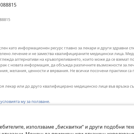
1088815
(отваря
088815
нов
прозорец)
ислен като информационен ресурс главно за лекари и други здравни сп
лено лечение и не замества квалифицираните медицински лица. Медиц
азглежда алтернативи на кръвопреливането, които може да се вземат 
крак с новата информация, да обсъжда различните възможности за леч
ания, желания, ценности и вярвания. Не всички посочени практики с
воя лекар или до друго квалифицирано медицинско лице във връзка съ
с
условията му за ползване
.
ебителите, използваме „бисквитки“ и други подобни тех