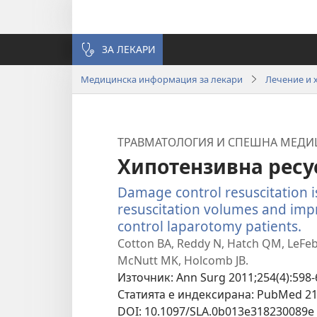
ЗА ЛЕКАРИ
Медицинска информация за лекари
Лечение и 
ТРАВМАТОЛОГИЯ И СПЕШНА МЕД
Хипотензивна ресу
Damage control resuscitation is
resuscitation volumes and imp
control laparotomy patients.
(о
н
Cotton BA, Reddy N, Hatch QM, LeFebv
пр
McNutt MK, Holcomb JB.
Източник
‎: Ann Surg 2011;254(4):598-
Статията е индексирана
‎: PubMed 2
DOI
‎: 10.1097/SLA.0b013e318230089e