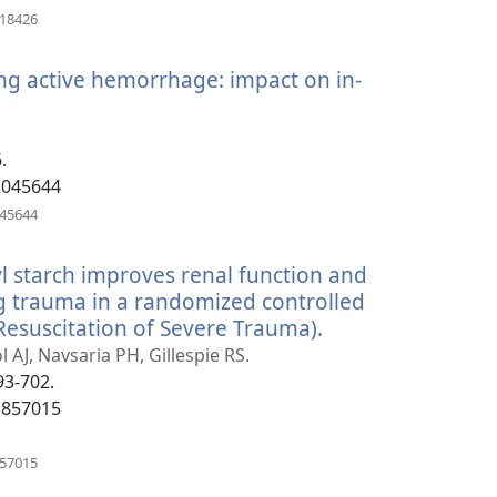
(отваря
918426
нов
прозорец)
ng active hemorrhage: impact on in-
.
2045644
(отваря
045644
нов
прозорец)
l starch improves renal function and
ng trauma in a randomized controlled
n Resuscitation of Severe Trauma).
(отваря
нов
l AJ, Navsaria PH, Gillespie RS.
прозорец)
93-702.
1857015
(отваря
857015
нов