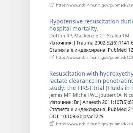
https://www.ncbi.nlm.nih.gov/pubmed/21
Hypotensive resuscitation duri
hospital mortality.
(отваря
нов
Dutton RP, Mackenzie CF, Scalea TM.
прозорец)
Източник
‎: J Trauma 2002;52(6):1141-6
Статията е индексирана
‎: PubMed 1
https://www.ncbi.nlm.nih.gov/pubmed/12
Resuscitation with hydroxyethy
lactate clearance in penetrati
study: the FIRST trial (Fluids i
James MF, Michell WL, Joubert IA, Nico
Източник
‎: Br J Anaesth 2011;107(5):6
Статията е индексирана
‎: PubMed 2
DOI
‎: 10.1093/bja/aer229
https://www.ncbi.nlm.nih.gov/pubmed/21