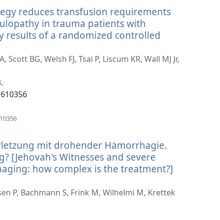
прозорец)
ategy reduces transfusion requirements
ulopathy in trauma patients with
 results of a randomized controlled
cott BG, Welsh FJ, Tsai P, Liscum KR, Wall MJ Jr,
.
1610356
(отваря
610356
нов
прозорец)
letzung mit drohender Hämorrhagie.
g? [Jehovah's Witnesses and severe
aging: how complex is the treatment?]
аря
en P, Bachmann S, Frink M, Wilhelmi M, Krettek
зорец)