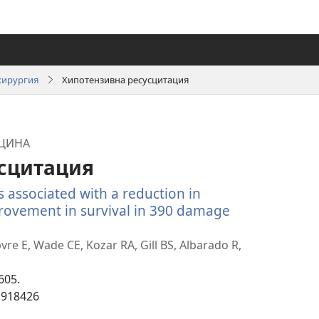
хирургия
Хипотензивна ресусцитация
ИЦИНА
сцитация
 associated with a reduction in
rovement in survival in 390 damage
тваря
ов
re E, Wade CE, Kozar RA, Gill BS, Albarado R,
озорец)
605.
1918426