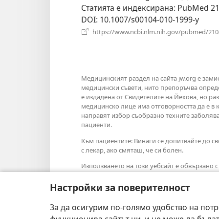
Статията е индексирана
‎: PubMed 2
DOI
‎: 10.1007/s00104-010-1999-y
https://www.ncbi.nlm.nih.gov/pubmed/21
Медицинският раздел на сайта jw.org е зам
медицински съвети, нито препоръчва опреде
е издадена от Свидетелите на Йехова, но р
медицинско лице има отговорността да е в 
направят избор съобразно техните заболяв
пациенти.
Към пациентите: Винаги се допитвайте до с
с лекар, ако смяташ, че си болен.
Използването на този уебсайт е обвързано 
Настройки за поверителност
За да осигурим по-голямо удобство на потр
Тема