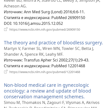
нов
Keeler BD, Mishra A, Stavrou CL, Beeby S, Simpson JA,
прозорец)
Acheson AG.
Източник
‎: Ann Med Surg (Lond) 2016;6:6-11.
Статията е индексирана
‎: PubMed 26909150
DOI
‎: 10.1016/j.amsu.2015.12.052
(отваря
https://www.ncbi.nlm.nih.gov/pubmed/26909150
нов
прозорец)
The theory and practice of bloodless surgery.
(о
н
Martyn V, Farmer SL, Wren MN, Towler SC, Betta J,
п
Shander A, Spence RK, Leahy MF.
Източник
‎: Transfus Apher Sci 2002;27(1):29-43.
Статията е индексирана
‎: PubMed 12201468
(отваря
https://www.ncbi.nlm.nih.gov/pubmed/12201468
нов
прозорец)
Non-blood medical care in gynecologic
oncology: a review and update of blood
conservation management schemes.
(отваря
нов
Simou M, Thomakos N, Zagouri F, Vlysmas A, Akrivos