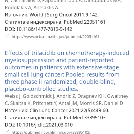
прозорец)
N, Zacharakis D, Papadimitriou CA, Dimopoulos MA,
Rodolakis A, Antsaklis A.
Източник
‎: World J Surg Oncol 2011;9:142.
Статията е индексирана
‎: PubMed 22051161
DOI
‎: 10.1186/1477-7819-9-142
(отваря
https://www.ncbi.nlm.nih.gov/pubmed/22051161
нов
прозорец)
Effects of trilaciclib on chemotherapy-induced
myelosuppression and patient-reported
outcomes in patients with extensive-stage
small cell lung cancer: Pooled results from
three phase ii randomized, double-blind,
placebo-controlled studies.
(отваря
нов
Weiss J, Goldschmidt J, Andric Z, Dragnev KH, Gwaltney
прозорец)
C, Skaltsa K, Pritchett Y, Antal JM, Morris SR, Daniel D
Източник
‎: Clin Lung Cancer 2021;22(5):449-60.
Статията е индексирана
‎: PubMed 33895103
DOI
‎: 10.1016/j.cllc.2021.03.010
(отваря
https://pubmed.ncbi.nlm.nih.gov/33895103/