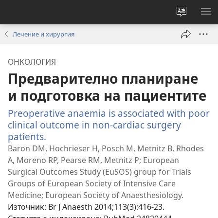
Смени
ПО
езика
МЕ
Лечение и хирургия
на
сайта
ОНКОЛОГИЯ
Предварително планиране
и подготовка на пациентите
Preoperative anaemia is associated with poor
clinical outcome in non-cardiac surgery
patients.
(отваря
нов
Baron DM, Hochrieser H, Posch M, Metnitz B, Rhodes
прозорец)
A, Moreno RP, Pearse RM, Metnitz P; European
Surgical Outcomes Study (EuSOS) group for Trials
Groups of European Society of Intensive Care
Medicine; European Society of Anaesthesiology.
Източник
‎: Br J Anaesth 2014;113(3):416-23.