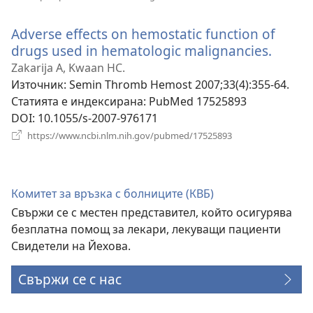
нов
прозорец)
Adverse effects on hemostatic function of
drugs used in hematologic malignancies.
(отва
нов
Zakarija A, Kwaan HC.
прозо
Източник
‎: Semin Thromb Hemost 2007;33(4):355-64.
Статията е индексирана
‎: PubMed 17525893
DOI
‎: 10.1055/s-2007-976171
(отваря
https://www.ncbi.nlm.nih.gov/pubmed/17525893
нов
прозорец)
Комитет за връзка с болниците (КВБ)
Свържи се с местен представител, който осигурява
безплатна помощ за лекари, лекуващи пациенти
Свидетели на Йехова.
Свържи се с нас