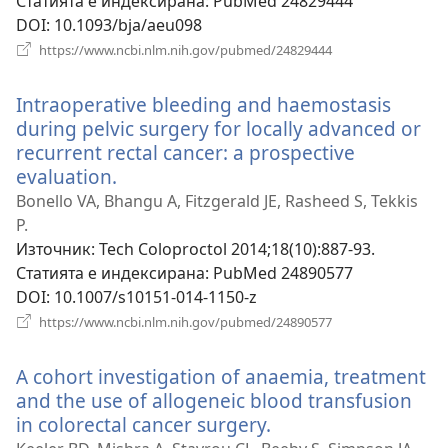
Статията е индексирана
‎: PubMed 24829444
DOI
‎: 10.1093/bja/aeu098
(отваря
https://www.ncbi.nlm.nih.gov/pubmed/24829444
нов
прозорец)
Intraoperative bleeding and haemostasis
during pelvic surgery for locally advanced or
recurrent rectal cancer: a prospective
evaluation.
(отваря
нов
Bonello VA, Bhangu A, Fitzgerald JE, Rasheed S, Tekkis
прозорец)
P.
Източник
‎: Tech Coloproctol 2014;18(10):887-93.
Статията е индексирана
‎: PubMed 24890577
DOI
‎: 10.1007/s10151-014-1150-z
(отваря
https://www.ncbi.nlm.nih.gov/pubmed/24890577
нов
прозорец)
A cohort investigation of anaemia, treatment
and the use of allogeneic blood transfusion
in colorectal cancer surgery.
(отваря