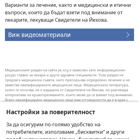
Варианти за лечение, както и медицински и етични
въпроси, които да бъдат взети под внимание от
лекарите, лекуващи Свидетели на Йехова.
Виж видеоматериали
Медицинският раздел на сайта jw.org е замислен като информационен
ресурс главно за лекари и други здравни специалисти. Този раздел не
предлага медицински съвети, нито препоръчва определено лечение и не
замества квалифицираните медицински лица. Медицинската литература,
която се посочва, не е издадена от Свидетелите на Йехова, но разглежда
алтернативи на кръвопреливането, които може да се вземат под внимание.
Всяко квалифицирано медицинско лице има отговорността да е в крак с
новата информация, да обсъжда различните възможности за лечение и да
помага на пациентите си да направят избор съобразно техните
Настройки за поверителност
заболявания, желания, ценности и вярвания. Не всички посочени практики
са подходящи или приемливи за всички пациенти.
За да осигурим по-голямо удобство на
Към пациентите: Винаги се допитвайте до своя лекар или до друго
потребителите, използваме „бисквитки“ и други
квалифицирано медицинско лице във връзка със заболяване или избор на
лечение. Говори с лекар, ако смяташ, че си болен.