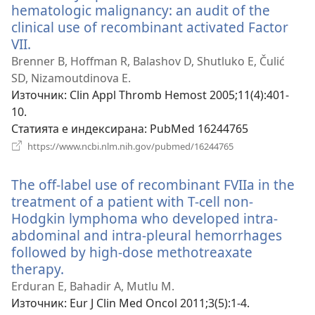
hematologic malignancy: an audit of the
clinical use of recombinant activated Factor
VII.
(отваря
нов
Brenner B, Hoffman R, Balashov D, Shutluko E, Čulić
прозорец)
SD, Nizamoutdinova E.
Източник
‎: Clin Appl Thromb Hemost 2005;11(4):401-
10.
Статията е индексирана
‎: PubMed 16244765
(отваря
https://www.ncbi.nlm.nih.gov/pubmed/16244765
нов
прозорец)
The off-label use of recombinant FVIIa in the
treatment of a patient with T-cell non-
Hodgkin lymphoma who developed intra-
abdominal and intra-pleural hemorrhages
followed by high-dose methotreaxate
therapy.
(отваря
нов
Erduran E, Bahadir A, Mutlu M.
прозорец)
Източник
‎: Eur J Clin Med Oncol 2011;3(5):1-4.