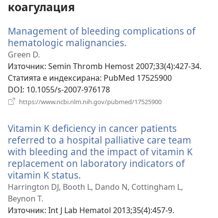
коагулация
Management of bleeding complications of
hematologic malignancies.
(отваря
нов
Green D.
прозорец)
Източник
‎: Semin Thromb Hemost 2007;33(4):427-34.
Статията е индексирана
‎: PubMed 17525900
DOI
‎: 10.1055/s-2007-976178
(отваря
https://www.ncbi.nlm.nih.gov/pubmed/17525900
нов
прозорец)
Vitamin K deficiency in cancer patients
referred to a hospital palliative care team
with bleeding and the impact of vitamin K
replacement on laboratory indicators of
vitamin K status.
(отваря
нов
Harrington DJ, Booth L, Dando N, Cottingham L,
прозорец)
Beynon T.
Източник
‎: Int J Lab Hematol 2013;35(4):457-9.