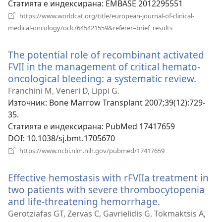
Статията е индексирана
‎: EMBASE 2012295551
https://www.worldcat.org/title/european-journal-of-clinical-
(отваря
medical-oncology/oclc/645421559&referer=brief_results
нов
прозорец)
The potential role of recombinant activated
FVII in the management of critical hemato-
oncological bleeding: a systematic review.
(отва
нов
Franchini M, Veneri D, Lippi G.
проз
Източник
‎: Bone Marrow Transplant 2007;39(12):729-
35.
Статията е индексирана
‎: PubMed 17417659
DOI
‎: 10.1038/sj.bmt.1705670
(отваря
https://www.ncbi.nlm.nih.gov/pubmed/17417659
нов
прозорец)
Effective hemostasis with rFVIIa treatment in
two patients with severe thrombocytopenia
and life-threatening hemorrhage.
(отваря
нов
Gerotziafas GT, Zervas C, Gavrielidis G, Tokmaktsis A,