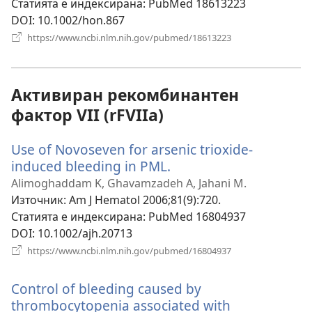
Статията е индексирана
‎: PubMed 18613223
DOI
‎: 10.1002/hon.867
(отваря
https://www.ncbi.nlm.nih.gov/pubmed/18613223
нов
прозорец)
Активиран рекомбинантен
фактор VII (rFVIIa)
Use of Novoseven for arsenic trioxide-
induced bleeding in PML.
(отваря
нов
Alimoghaddam K, Ghavamzadeh A, Jahani M.
прозорец)
Източник
‎: Am J Hematol 2006;81(9):720.
Статията е индексирана
‎: PubMed 16804937
DOI
‎: 10.1002/ajh.20713
(отваря
https://www.ncbi.nlm.nih.gov/pubmed/16804937
нов
прозорец)
Control of bleeding caused by
thrombocytopenia associated with