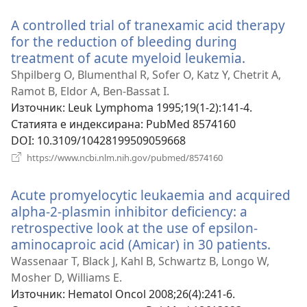
прозорец)
A controlled trial of tranexamic acid therapy
for the reduction of bleeding during
treatment of acute myeloid leukemia.
(отваря
нов
Shpilberg O, Blumenthal R, Sofer O, Katz Y, Chetrit A,
прозорец
Ramot B, Eldor A, Ben-Bassat I.
Източник
‎: Leuk Lymphoma 1995;19(1-2):141-4.
Статията е индексирана
‎: PubMed 8574160
DOI
‎: 10.3109/10428199509059668
(отваря
https://www.ncbi.nlm.nih.gov/pubmed/8574160
нов
прозорец)
Acute promyelocytic leukaemia and acquired
alpha-2-plasmin inhibitor deficiency: a
retrospective look at the use of epsilon-
aminocaproic acid (Amicar) in 30 patients.
(отва
нов
Wassenaar T, Black J, Kahl B, Schwartz B, Longo W,
прозо
Mosher D, Williams E.
Източник
‎: Hematol Oncol 2008;26(4):241-6.