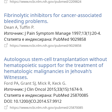
(отваря
https://www.ncbi.nlm.nih.gov/pubmed/2209824
нов
прозорец)
Fibrinolytic inhibitors for cancer-associated
bleeding problems.
(отваря
нов
Dean A, Tuffin P.
прозорец)
Източник
‎: J Pain Symptom Manage 1997;13(1):20-4.
Статията е индексирана
‎: PubMed 9029858
(отваря
https://www.ncbi.nlm.nih.gov/pubmed/9029858
нов
прозорец)
Autologous stem-cell transplantation without
hematopoietic support for the treatment of
hematologic malignancies in Jehovah's
Witnesses.
(отваря
нов
Ford PA, Grant SJ, Mick R, Keck G.
прозорец)
Източник
‎: J Clin Oncol 2015;33(15):1674-9.
Статията е индексирана
‎: PubMed 25870085
DOI
‎: 10.1200/JCO.2014.57.9912
(отваря
https://www.ncbi.nlm.nih.gov/pubmed/25870085
нов