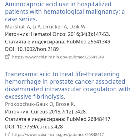
Aminocaproic acid use in hospitalized
patients with hematological malignancy: a
case series.
(отваря
нов
Marshall A, Li A, Drucker A, Dzik W.
прозорец)
Източник
‎: Hematol Oncol 2016;34(3):147-53.
Статията е индексирана
‎: PubMed 25641349
DOI
‎: 10.1002/hon.2189
(отваря
https://www.ncbi.nlm.nih.gov/pubmed/25641349
нов
прозорец)
Tranexamic acid to treat life-threatening
hemorrhage in prostate cancer associated
disseminated intravascular coagulation with
excessive fibrinolysis.
(отваря
нов
Prokopchuk-Gauk O, Brose K.
прозорец)
Източник
‎: Cureus 2015;7(12):e428.
Статията е индексирана
‎: PubMed 26848417
DOI
‎: 10.7759/cureus.428
(отваря
https://www.ncbi.nlm.nih.gov/pubmed/26848417
нов