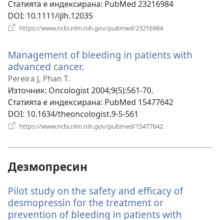
Статията е индексирана
‎: PubMed 23216984
DOI
‎: 10.1111/ijlh.12035
(отваря
https://www.ncbi.nlm.nih.gov/pubmed/23216984
нов
прозорец)
Management of bleeding in patients with
advanced cancer.
(отваря
нов
Pereira J, Phan T.
прозорец)
Източник
‎: Oncologist 2004;9(5):561-70.
Статията е индексирана
‎: PubMed 15477642
DOI
‎: 10.1634/theoncologist.9-5-561
(отваря
https://www.ncbi.nlm.nih.gov/pubmed/15477642
нов
прозорец)
Дезмопресин
Pilot study on the safety and efficacy of
desmopressin for the treatment or
prevention of bleeding in patients with