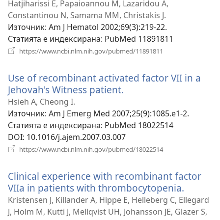
прозорец)
Hatjiharissi E, Papaioannou M, Lazaridou A,
Constantinou N, Samama MM, Christakis J.
Източник
‎: Am J Hematol 2002;69(3):219-22.
Статията е индексирана
‎: PubMed 11891811
(отваря
https://www.ncbi.nlm.nih.gov/pubmed/11891811
нов
прозорец)
Use of recombinant activated factor VII in a
Jehovah's Witness patient.
(отваря
нов
Hsieh A, Cheong I.
прозорец)
Източник
‎: Am J Emerg Med 2007;25(9):1085.e1-2.
Статията е индексирана
‎: PubMed 18022514
DOI
‎: 10.1016/j.ajem.2007.03.007
(отваря
https://www.ncbi.nlm.nih.gov/pubmed/18022514
нов
прозорец)
Clinical experience with recombinant factor
VIIa in patients with thrombocytopenia.
(отваря
нов
Kristensen J, Killander A, Hippe E, Helleberg C, Ellegard
прозор
J, Holm M, Kutti J, Mellqvist UH, Johansson JE, Glazer S,