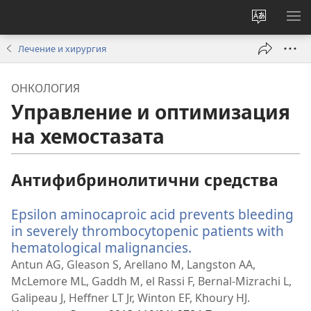
Смени
ПО
езика
МЕ
Лечение и хирургия
на
сайта
ОНКОЛОГИЯ
Управление и оптимизация
на хемостазата
Антифибринолитични средства
Epsilon aminocaproic acid prevents bleeding
in severely thrombocytopenic patients with
hematological malignancies.
(отваря
нов
Antun AG, Gleason S, Arellano M, Langston AA,
прозорец)
McLemore ML, Gaddh M, el Rassi F, Bernal-Mizrachi L,
Galipeau J, Heffner LT Jr, Winton EF, Khoury HJ.