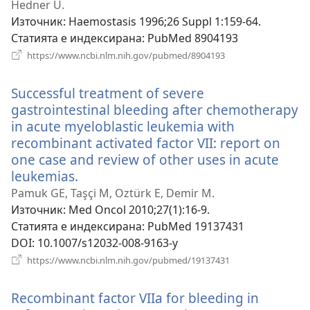
Hedner U.
Източник
‎: Haemostasis 1996;26 Suppl 1:159-64.
Статията е индексирана
‎: PubMed 8904193
(отваря
https://www.ncbi.nlm.nih.gov/pubmed/8904193
нов
прозорец)
Successful treatment of severe
gastrointestinal bleeding after chemotherapy
in acute myeloblastic leukemia with
recombinant activated factor VII: report on
one case and review of other uses in acute
leukemias.
(отваря
нов
Pamuk GE, Taşçi M, Oztürk E, Demir M.
прозорец)
Източник
‎: Med Oncol 2010;27(1):16-9.
Статията е индексирана
‎: PubMed 19137431
DOI
‎: 10.1007/s12032-008-9163-y
(отваря
https://www.ncbi.nlm.nih.gov/pubmed/19137431
нов
прозорец)
Recombinant factor VIIa for bleeding in