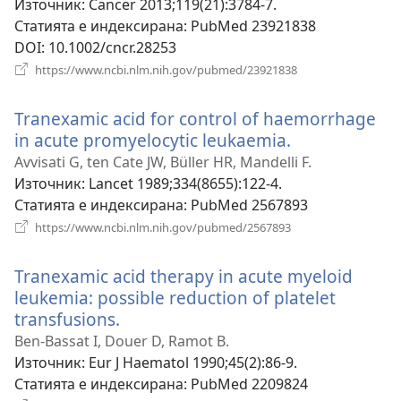
Източник
‎: Cancer 2013;119(21):3784-7.
Статията е индексирана
‎: PubMed 23921838
DOI
‎: 10.1002/cncr.28253
(отваря
https://www.ncbi.nlm.nih.gov/pubmed/23921838
нов
прозорец)
Tranexamic acid for control of haemorrhage
in acute promyelocytic leukaemia.
(отваря
нов
Avvisati G, ten Cate JW, Büller HR, Mandelli F.
прозорец)
Източник
‎: Lancet 1989;334(8655):122-4.
Статията е индексирана
‎: PubMed 2567893
(отваря
https://www.ncbi.nlm.nih.gov/pubmed/2567893
нов
прозорец)
Tranexamic acid therapy in acute myeloid
leukemia: possible reduction of platelet
transfusions.
(отваря
нов
Ben-Bassat I, Douer D, Ramot B.
прозорец)
Източник
‎: Eur J Haematol 1990;45(2):86-9.
Статията е индексирана
‎: PubMed 2209824