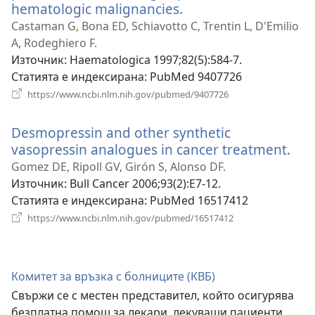
hematologic malignancies.
(отваря
нов
Castaman G, Bona ED, Schiavotto C, Trentin L, D'Emilio
прозорец)
A, Rodeghiero F.
Източник
‎: Haematologica 1997;82(5):584-7.
Статията е индексирана
‎: PubMed 9407726
(отваря
https://www.ncbi.nlm.nih.gov/pubmed/9407726
нов
прозорец)
Desmopressin and other synthetic
vasopressin analogues in cancer treatment.
(от
нов
Gomez DE, Ripoll GV, Girón S, Alonso DF.
про
Източник
‎: Bull Cancer 2006;93(2):E7-12.
Статията е индексирана
‎: PubMed 16517412
(отваря
https://www.ncbi.nlm.nih.gov/pubmed/16517412
нов
прозорец)
Комитет за връзка с болниците (КВБ)
Свържи се с местен представител, който осигурява
безплатна помощ за лекари, лекуващи пациенти