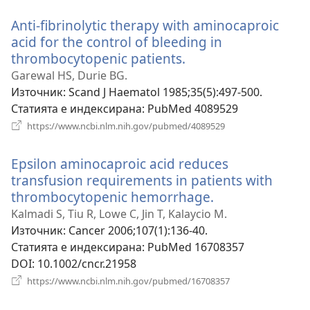
прозорец)
Anti-fibrinolytic therapy with aminocaproic
acid for the control of bleeding in
thrombocytopenic patients.
(отваря
нов
Garewal HS, Durie BG.
прозорец)
Източник
‎: Scand J Haematol 1985;35(5):497-500.
Статията е индексирана
‎: PubMed 4089529
(отваря
https://www.ncbi.nlm.nih.gov/pubmed/4089529
нов
прозорец)
Epsilon aminocaproic acid reduces
transfusion requirements in patients with
thrombocytopenic hemorrhage.
(отваря
нов
Kalmadi S, Tiu R, Lowe C, Jin T, Kalaycio M.
прозорец)
Източник
‎: Cancer 2006;107(1):136-40.
Статията е индексирана
‎: PubMed 16708357
DOI
‎: 10.1002/cncr.21958
(отваря
https://www.ncbi.nlm.nih.gov/pubmed/16708357
нов
прозорец)