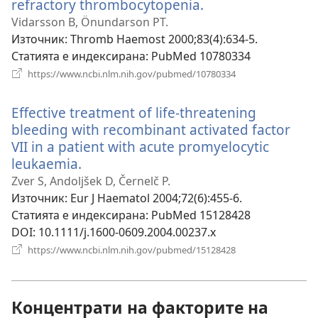
refractory thrombocytopenia.
(отваря
нов
Vidarsson B, Önundarson PT.
прозорец)
Източник
‎: Thromb Haemost 2000;83(4):634-5.
Статията е индексирана
‎: PubMed 10780334
(отваря
https://www.ncbi.nlm.nih.gov/pubmed/10780334
нов
прозорец)
Effective treatment of life-threatening
bleeding with recombinant activated factor
VII in a patient with acute promyelocytic
leukaemia.
(отваря
нов
Zver S, Andoljšek D, Černelč P.
прозорец)
Източник
‎: Eur J Haematol 2004;72(6):455-6.
Статията е индексирана
‎: PubMed 15128428
DOI
‎: 10.1111/j.1600-0609.2004.00237.x
(отваря
https://www.ncbi.nlm.nih.gov/pubmed/15128428
нов
прозорец)
Концентрати на факторите на