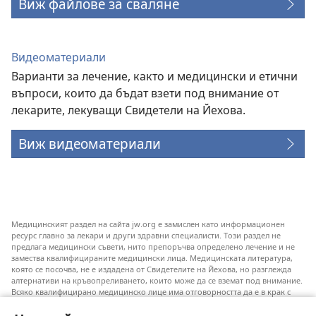
Виж файлове за сваляне
Видеоматериали
Варианти за лечение, както и медицински и етични
въпроси, които да бъдат взети под внимание от
лекарите, лекуващи Свидетели на Йехова.
Виж видеоматериали
Медицинският раздел на сайта jw.org е замислен като информационен
ресурс главно за лекари и други здравни специалисти. Този раздел не
предлага медицински съвети, нито препоръчва определено лечение и не
замества квалифицираните медицински лица. Медицинската литература,
която се посочва, не е издадена от Свидетелите на Йехова, но разглежда
алтернативи на кръвопреливането, които може да се вземат под внимание.
Всяко квалифицирано медицинско лице има отговорността да е в крак с
новата информация, да обсъжда различните възможности за лечение и да
помага на пациентите си да направят избор съобразно техните