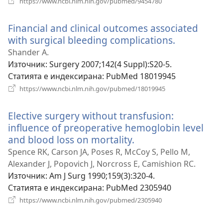
https://www.ncbi.nlm.nih.gov/pubmed/9454780
нов
прозорец)
Financial and clinical outcomes associated
with surgical bleeding complications.
(отваря
нов
Shander A.
прозорец)
Източник
‎: Surgery 2007;142(4 Suppl):S20-5.
Статията е индексирана
‎: PubMed 18019945
(отваря
https://www.ncbi.nlm.nih.gov/pubmed/18019945
нов
прозорец)
Elective surgery without transfusion:
influence of preoperative hemoglobin level
and blood loss on mortality.
(отваря
нов
Spence RK, Carson JA, Poses R, McCoy S, Pello M,
прозорец)
Alexander J, Popovich J, Norcross E, Camishion RC.
Източник
‎: Am J Surg 1990;159(3):320-4.
Статията е индексирана
‎: PubMed 2305940
(отваря
https://www.ncbi.nlm.nih.gov/pubmed/2305940
нов
прозорец)