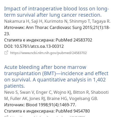
прозорец)
Impact of intraoperative blood loss on long-
term survival after lung cancer resection.
(отва
нов
Nakamura H, Saji H, Kurimoto N, Shinmyo T, Tagaya R.
прозо
Източник
‎: Ann Thorac Cardiovasc Surg 2015;21(1):18-
23.
Статията е индексирана
‎: PubMed 24583702
DOI
‎: 10.5761/atcs.oa.13-00312
(отваря
https://www.ncbi.nlm.nih.gov/pubmed/24583702
нов
прозорец)
Acute bleeding after bone marrow
transplantation (BMT)—incidence and effect
on survival. A quantitative analysis in 1,402
patients.
(отваря
нов
Nevo S, Swan V, Enger C, Wojno KJ, Bitton R, Shabooti
прозорец)
M, Fuller AK, Jones RJ, Braine HG, Vogelsang GB.
Източник
‎: Blood 1998;91(4):1469-77.
Статията е индексирана
‎: PubMed 9454780
(отваря