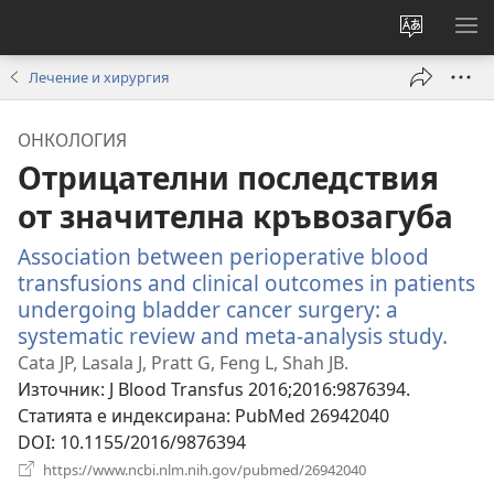
Смени
ПО
езика
МЕ
Лечение и хирургия
на
сайта
ОНКОЛОГИЯ
Отрицателни последствия
от значителна кръвозагуба
Association between perioperative blood
transfusions and clinical outcomes in patients
undergoing bladder cancer surgery: a
systematic review and meta-analysis study.
(отв
нов
Cata JP, Lasala J, Pratt G, Feng L, Shah JB.
про
Източник
‎: J Blood Transfus 2016;2016:9876394.
Статията е индексирана
‎: PubMed 26942040
DOI
‎: 10.1155/2016/9876394
(отваря
https://www.ncbi.nlm.nih.gov/pubmed/26942040
нов