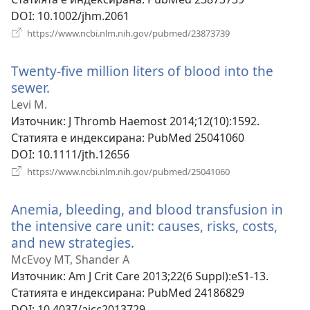
DOI
‎: 10.1002/jhm.2061
(отваря
https://www.ncbi.nlm.nih.gov/pubmed/23873739
нов
прозорец)
Twenty-five million liters of blood into the
sewer.
(отваря
нов
Levi M.
прозорец)
Източник
‎: J Thromb Haemost 2014;12(10):1592.
Статията е индексирана
‎: PubMed 25041060
DOI
‎: 10.1111/jth.12656
(отваря
https://www.ncbi.nlm.nih.gov/pubmed/25041060
нов
прозорец)
Anemia, bleeding, and blood transfusion in
the intensive care unit: causes, risks, costs,
and new strategies.
(отваря
нов
McEvoy MT, Shander A
прозорец)
Източник
‎: Am J Crit Care 2013;22(6 Suppl):eS1-13.
Статията е индексирана
‎: PubMed 24186829
DOI
‎: 10.4037/ajcc2013729