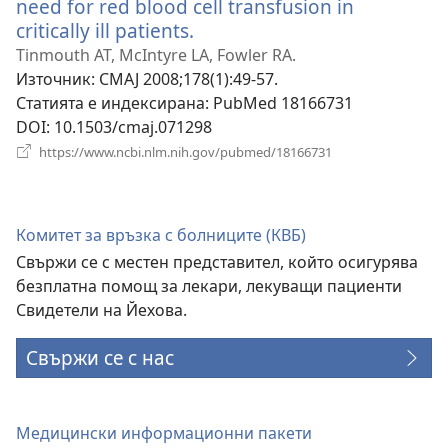
need for red blood cell transfusion in
critically ill patients.
(отваря
нов
Tinmouth AT, McIntyre LA, Fowler RA.
прозорец)
Източник
‎: CMAJ 2008;178(1):49-57.
Статията е индексирана
‎: PubMed 18166731
DOI
‎: 10.1503/cmaj.071298
(отваря
https://www.ncbi.nlm.nih.gov/pubmed/18166731
нов
прозорец)
Комитет за връзка с болниците (КВБ)
Свържи се с местен представител, който осигурява
безплатна помощ за лекари, лекуващи пациенти
Свидетели на Йехова.
Свържи се с нас
Медицински информационни пакети