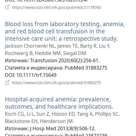
(отваря
https://www.ncbi.nlm.nih.gov/pubmed/21178760
нов
прозорец)
Blood loss from laboratory testing, anemia,
and red blood cell transfusion in the
intensive care unit: a retrospective study.
(отва
нов
Jackson Chornenki NL, James TE, Barty R, Liu Y,
прозо
Rochwerg B, Heddle NM, Siegal DM
Източник
‎: Transfusion 2020;60(2):256-61.
Статията е индексирана
‎: PubMed 31883275
DOI
‎: 10.1111/trf.15649
(отваря
https://www.ncbi.nlm.nih.gov/pubmed/31883275
нов
прозорец)
Hospital-acquired anemia: prevalence,
outcomes, and healthcare implications.
(отваря
нов
Koch CG, Li L, Sun Z, Hixson ED, Tang A, Phillips SC,
прозоре
Blackstone EH, Henderson JM.
Източник
‎: J Hosp Med 2013;8(9):506-12.
Статията е индексирана
‎: PubMed 23873739