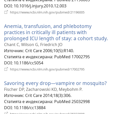
DOI
‎: 10.1016/j.injury.2010.12.003
(отваря
https://www.ncbi.nlm.nih.gov/pubmed/21196005
нов
прозорец)
Anemia, transfusion, and phlebotomy
practices in critically ill patients with
prolonged ICU length of stay: a cohort study.
(о
но
Chant C, Wilson G, Friedrich JO
пр
Източник
‎: Crit Care 2006;10(5):R140.
Статията е индексирана
‎: PubMed 17002795
DOI
‎: 10.1186/cc5054
(отваря
https://www.ncbi.nlm.nih.gov/pubmed/17002795
нов
прозорец)
Savoring every drop—vampire or mosquito?
(о
но
Fischer DP, Zacharowski KD, Meybohm P.
пр
Източник
‎: Crit Care 2014;18(3):306.
Статията е индексирана
‎: PubMed 25032998
DOI
‎: 10.1186/cc13884
(отваря
https://www.ncbi.nlm.nih.gov/pubmed/25032998