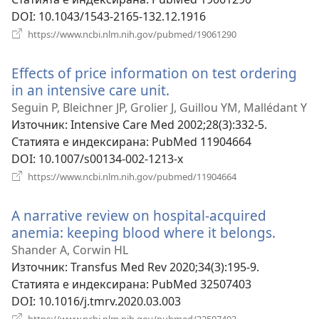
DOI
‎: 10.1043/1543-2165-132.12.1916
(отваря
https://www.ncbi.nlm.nih.gov/pubmed/19061290
нов
прозорец)
Effects of price information on test ordering
in an intensive care unit.
(отваря
нов
Seguin P, Bleichner JP, Grolier J, Guillou YM, Mallédant Y
прозорец)
Източник
‎: Intensive Care Med 2002;28(3):332-5.
Статията е индексирана
‎: PubMed 11904664
DOI
‎: 10.1007/s00134-002-1213-x
(отваря
https://www.ncbi.nlm.nih.gov/pubmed/11904664
нов
прозорец)
A narrative review on hospital-acquired
anemia: keeping blood where it belongs.
(отвар
нов
Shander A, Corwin HL
прозо
Източник
‎: Transfus Med Rev 2020;34(3):195-9.
Статията е индексирана
‎: PubMed 32507403
DOI
‎: 10.1016/j.tmrv.2020.03.003
(отваря
https://www.ncbi.nlm.nih.gov/pubmed/32507403