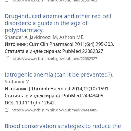
нов
прозорец)
Drug-induced anemia and other red cell
disorders: a guide in the age of
polypharmacy.
(отваря
нов
Shander A, Javidroozi M, Ashton ME.
прозорец)
Източник
‎: Curr Clin Pharmacol 2011;6(4):295-303.
Статията е индексирана
‎: PubMed 22082327
(отваря
https://www.ncbi.nlm.nih.gov/pubmed/22082327
нов
прозорец)
Iatrogenic anemia (can it be prevented?).
(отва
нов
Stefanini M.
прозо
Източник
‎: J Thromb Haemost 2014;12(10):1591.
Статията е индексирана
‎: PubMed 24943405
DOI
‎: 10.1111/jth.12642
(отваря
https://www.ncbi.nlm.nih.gov/pubmed/24943405
нов
прозорец)
Blood conservation strategies to reduce the