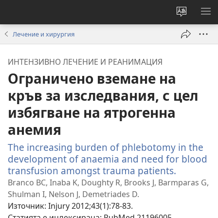
Смени
ПО
езика
МЕ
Лечение и хирургия
на
сайта
ИНТЕНЗИВНО ЛЕЧЕНИЕ И РЕАНИМАЦИЯ
Ограничено вземане на
кръв за изследвания, с цел
избягване на ятрогенна
анемия
The increasing burden of phlebotomy in the
development of anaemia and need for blood
transfusion amongst trauma patients.
(отваря
нов
Branco BC, Inaba K, Doughty R, Brooks J, Barmparas G,
прозорец
Shulman I, Nelson J, Demetriades D.
Източник
‎: Injury 2012;43(1):78-83.
Статията е индексирана
‎: PubMed 21196005