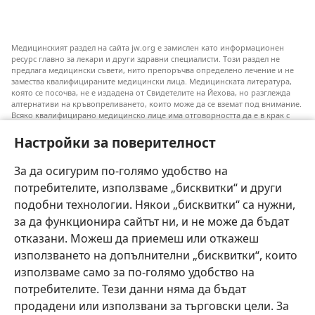
Медицинският раздел на сайта jw.org е замислен като информационен
ресурс главно за лекари и други здравни специалисти. Този раздел не
предлага медицински съвети, нито препоръчва определено лечение и не
замества квалифицираните медицински лица. Медицинската литература,
която се посочва, не е издадена от Свидетелите на Йехова, но разглежда
алтернативи на кръвопреливането, които може да се вземат под внимание.
Всяко квалифицирано медицинско лице има отговорността да е в крак с
новата информация, да обсъжда различните възможности за лечение и да
помага на пациентите си да направят избор съобразно техните
Настройки за поверителност
заболявания, желания, ценности и вярвания. Не всички посочени практики
са подходящи или приемливи за всички пациенти.
За да осигурим по-голямо удобство на
Към пациентите: Винаги се допитвайте до своя лекар или до друго
потребителите, използваме „бисквитки“ и други
квалифицирано медицинско лице във връзка със заболяване или избор на
лечение. Говори с лекар, ако смяташ, че си болен.
подобни технологии. Някои „бисквитки“ са нужни,
за да функционира сайтът ни, и не може да бъдат
Използването на този уебсайт е обвързано с
условията му за ползване
.
отказани. Можеш да приемеш или откажеш
използването на допълнителни „бисквитки“, които
използваме само за по-голямо удобство на
потребителите. Тези данни няма да бъдат
Тема
продадени или използвани за търговски цели. За