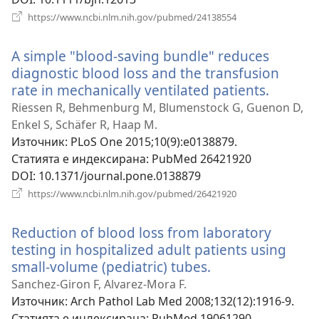
(отваря
https://www.ncbi.nlm.nih.gov/pubmed/24138554
нов
прозорец)
A simple "blood-saving bundle" reduces
diagnostic blood loss and the transfusion
rate in mechanically ventilated patients.
(отвар
нов
Riessen R, Behmenburg M, Blumenstock G, Guenon D,
прозор
Enkel S, Schäfer R, Haap M.
Източник
‎: PLoS One 2015;10(9):e0138879.
Статията е индексирана
‎: PubMed 26421920
DOI
‎: 10.1371/journal.pone.0138879
(отваря
https://www.ncbi.nlm.nih.gov/pubmed/26421920
нов
прозорец)
Reduction of blood loss from laboratory
testing in hospitalized adult patients using
small-volume (pediatric) tubes.
(отваря
нов
Sanchez-Giron F, Alvarez-Mora F.
прозорец)
Източник
‎: Arch Pathol Lab Med 2008;132(12):1916-9.
Статията е индексирана
‎: PubMed 19061290