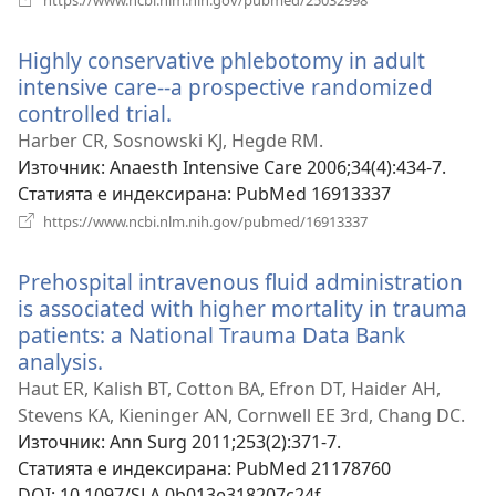
нов
прозорец)
Highly conservative phlebotomy in adult
intensive care--a prospective randomized
controlled trial.
(отваря
нов
Harber CR, Sosnowski KJ, Hegde RM.
прозорец)
Източник
‎: Anaesth Intensive Care 2006;34(4):434-7.
Статията е индексирана
‎: PubMed 16913337
(отваря
https://www.ncbi.nlm.nih.gov/pubmed/16913337
нов
прозорец)
Prehospital intravenous fluid administration
is associated with higher mortality in trauma
patients: a National Trauma Data Bank
analysis.
(отваря
нов
Haut ER, Kalish BT, Cotton BA, Efron DT, Haider AH,
прозорец)
Stevens KA, Kieninger AN, Cornwell EE 3rd, Chang DC.
Източник
‎: Ann Surg 2011;253(2):371-7.
Статията е индексирана
‎: PubMed 21178760
DOI
‎: 10.1097/SLA.0b013e318207c24f