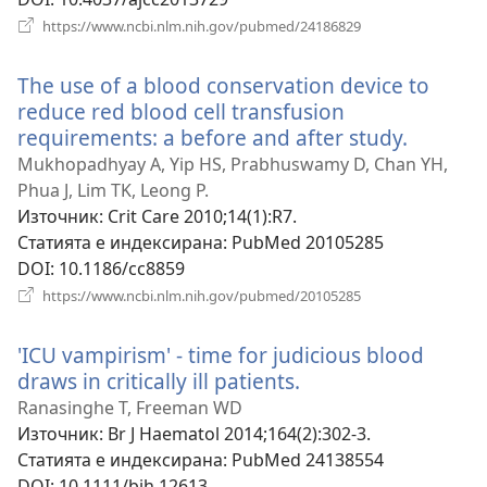
(отваря
https://www.ncbi.nlm.nih.gov/pubmed/24186829
нов
прозорец)
The use of a blood conservation device to
reduce red blood cell transfusion
requirements: a before and after study.
(отваря
нов
Mukhopadhyay A, Yip HS, Prabhuswamy D, Chan YH,
прозор
Phua J, Lim TK, Leong P.
Източник
‎: Crit Care 2010;14(1):R7.
Статията е индексирана
‎: PubMed 20105285
DOI
‎: 10.1186/cc8859
(отваря
https://www.ncbi.nlm.nih.gov/pubmed/20105285
нов
прозорец)
'ICU vampirism' - time for judicious blood
draws in critically ill patients.
(отваря
нов
Ranasinghe T, Freeman WD
прозорец)
Източник
‎: Br J Haematol 2014;164(2):302-3.
Статията е индексирана
‎: PubMed 24138554
DOI
‎: 10.1111/bjh.12613