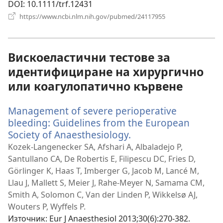
DOI
‎: 10.1111/trf.12431
(отваря
https://www.ncbi.nlm.nih.gov/pubmed/24117955
нов
прозорец)
Вискоеластични тестове за
идентифициране на хирургично
или коагулопатично кървене
Management of severe perioperative
bleeding: Guidelines from the European
Society of Anaesthesiology.
(отваря
нов
Kozek-Langenecker SA, Afshari A, Albaladejo P,
прозорец)
Santullano CA, De Robertis E, Filipescu DC, Fries D,
Görlinger K, Haas T, Imberger G, Jacob M, Lancé M,
Llau J, Mallett S, Meier J, Rahe-Meyer N, Samama CM,
Smith A, Solomon C, Van der Linden P, Wikkelsø AJ,
Wouters P, Wyffels P.
Източник
‎: Eur J Anaesthesiol 2013;30(6):270-382.