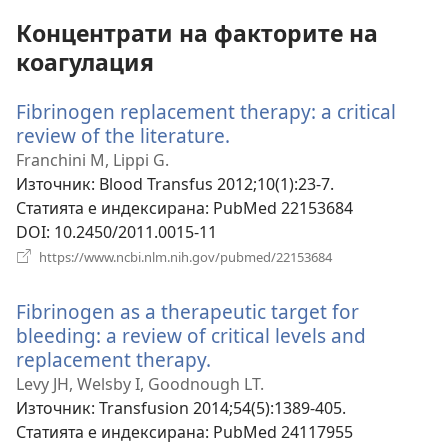
Концентрати на факторите на
коагулация
Fibrinogen replacement therapy: a critical
review of the literature.
(отваря
нов
Franchini M, Lippi G.
прозорец)
Източник
‎: Blood Transfus 2012;10(1):23-7.
Статията е индексирана
‎: PubMed 22153684
DOI
‎: 10.2450/2011.0015-11
(отваря
https://www.ncbi.nlm.nih.gov/pubmed/22153684
нов
прозорец)
Fibrinogen as a therapeutic target for
bleeding: a review of critical levels and
replacement therapy.
(отваря
нов
Levy JH, Welsby I, Goodnough LT.
прозорец)
Източник
‎: Transfusion 2014;54(5):1389-405.
Статията е индексирана
‎: PubMed 24117955