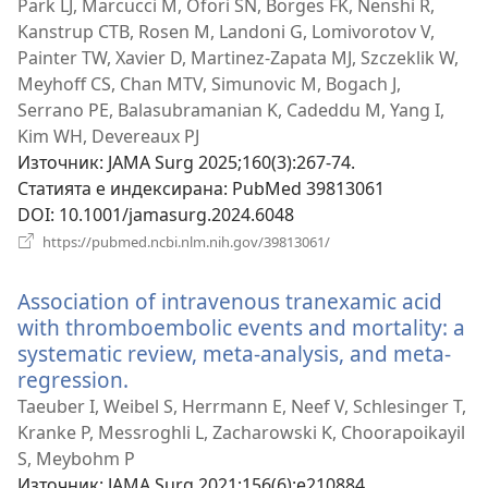
нов
Park LJ, Marcucci M, Ofori SN, Borges FK, Nenshi R,
прозорец)
Kanstrup CTB, Rosen M, Landoni G, Lomivorotov V,
Painter TW, Xavier D, Martinez-Zapata MJ, Szczeklik W,
Meyhoff CS, Chan MTV, Simunovic M, Bogach J,
Serrano PE, Balasubramanian K, Cadeddu M, Yang I,
Kim WH, Devereaux PJ
Източник
‎: JAMA Surg 2025;160(3):267-74.
Статията е индексирана
‎: PubMed 39813061
DOI
‎: 10.1001/jamasurg.2024.6048
(отваря
https://pubmed.ncbi.nlm.nih.gov/39813061/
нов
прозорец)
Association of intravenous tranexamic acid
with thromboembolic events and mortality: a
systematic review, meta-analysis, and meta-
regression.
(отваря
нов
Taeuber I, Weibel S, Herrmann E, Neef V, Schlesinger T,
прозорец)
Kranke P, Messroghli L, Zacharowski K, Choorapoikayil
S, Meybohm P
Източник
‎: JAMA Surg 2021;156(6):e210884.