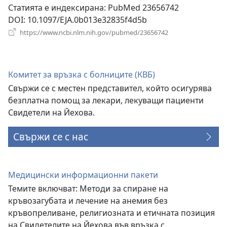
Статията е индексирана
‎: PubMed 23656742
DOI
‎: 10.1097/EJA.0b013e32835f4d5b
(отваря
https://www.ncbi.nlm.nih.gov/pubmed/23656742
нов
прозорец)
Комитет за връзка с болниците (КВБ)
Свържи се с местен представител, който осигурява
безплатна помощ за лекари, лекуващи пациенти
Свидетели на Йехова.
Свържи се с нас
Медицински информационни пакети
Темите включват: Методи за спиране на
кръвозагубата и лечение на анемия без
кръвопреливане, религиозната и етичната позиция
на Свидетелите на Йехова във връзка с