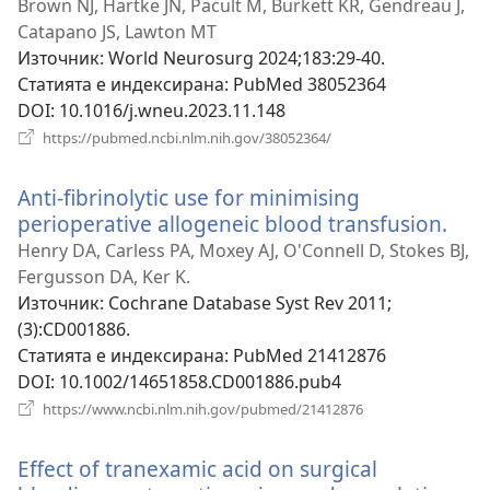
нов
Brown NJ, Hartke JN, Pacult M, Burkett KR, Gendreau J,
прозорец)
Catapano JS, Lawton MT
Източник
‎: World Neurosurg 2024;183:29-40.
Статията е индексирана
‎: PubMed 38052364
DOI
‎: 10.1016/j.wneu.2023.11.148
(отваря
https://pubmed.ncbi.nlm.nih.gov/38052364/
нов
прозорец)
Anti-fibrinolytic use for minimising
perioperative allogeneic blood transfusion.
(от
нов
Henry DA, Carless PA, Moxey AJ, O'Connell D, Stokes BJ,
про
Fergusson DA, Ker K.
Източник
‎: Cochrane Database Syst Rev 2011;
(3):CD001886.
Статията е индексирана
‎: PubMed 21412876
DOI
‎: 10.1002/14651858.CD001886.pub4
(отваря
https://www.ncbi.nlm.nih.gov/pubmed/21412876
нов
прозорец)
Effect of tranexamic acid on surgical