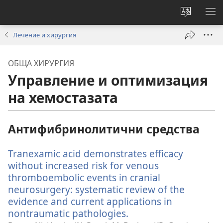
Смени
ПО
езика
МЕ
Лечение и хирургия
на
сайта
ОБЩА ХИРУРГИЯ
Управление и оптимизация
на хемостазата
Антифибринолитични средства
Tranexamic acid demonstrates efficacy
without increased risk for venous
thromboembolic events in cranial
neurosurgery: systematic review of the
evidence and current applications in
nontraumatic pathologies.
(отваря