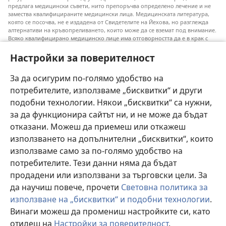
предлага медицински съвети, нито препоръчва определено лечение и не
замества квалифицираните медицински лица. Медицинската литература,
която се посочва, не е издадена от Свидетелите на Йехова, но разглежда
алтернативи на кръвопреливането, които може да се вземат под внимание.
Всяко квалифицирано медицинско лице има отговорността да е в крак с
новата информация, да обсъжда различните възможности за лечение и да
помага на пациентите си да направят избор съобразно техните
Настройки за поверителност
заболявания, желания, ценности и вярвания. Не всички посочени практики
са подходящи или приемливи за всички пациенти.
За да осигурим по-голямо удобство на
Към пациентите: Винаги се допитвайте до своя лекар или до друго
потребителите, използваме „бисквитки“ и други
квалифицирано медицинско лице във връзка със заболяване или избор на
лечение. Говори с лекар, ако смяташ, че си болен.
подобни технологии. Някои „бисквитки“ са нужни,
за да функционира сайтът ни, и не може да бъдат
Използването на този уебсайт е обвързано с
условията му за ползване
.
отказани. Можеш да приемеш или откажеш
използването на допълнителни „бисквитки“, които
използваме само за по-голямо удобство на
потребителите. Тези данни няма да бъдат
Тема
продадени или използвани за търговски цели. За
да научиш повече, прочети
Световна политика за
използване на „бисквитки“ и подобни технологии
.
Винаги можеш да промениш настройките си, като
Copyright
© 2026 Watch Tower Bible and Tract Society of Pennsylvania.
УСЛОВИЯ ЗА ПОЛЗВАНЕ
|
ПОЛИТИКА ЗА ПОВЕРИТЕЛНОСТ
|
отидеш на
Настройки за поверителност
.