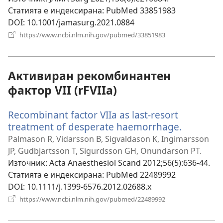
Статията е индексирана
‎: PubMed 33851983
DOI
‎: 10.1001/jamasurg.2021.0884
(отваря
https://www.ncbi.nlm.nih.gov/pubmed/33851983
нов
прозорец)
Активиран рекомбинантен
фактор VII (rFVIIa)
Recombinant factor VIIa as last-resort
treatment of desperate haemorrhage.
(отваря
нов
Palmason R, Vidarsson B, Sigvaldason K, Ingimarsson
прозоре
JP, Gudbjartsson T, Sigurdsson GH, Onundarson PT.
Източник
‎: Acta Anaesthesiol Scand 2012;56(5):636-44.
Статията е индексирана
‎: PubMed 22489992
DOI
‎: 10.1111/j.1399-6576.2012.02688.x
(отваря
https://www.ncbi.nlm.nih.gov/pubmed/22489992
нов
прозорец)