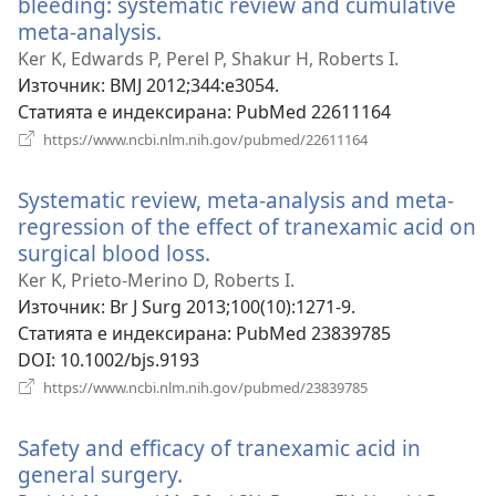
bleeding: systematic review and cumulative
meta-analysis.
(отваря
нов
Ker K, Edwards P, Perel P, Shakur H, Roberts I.
прозорец)
Източник
‎: BMJ 2012;344:e3054.
Статията е индексирана
‎: PubMed 22611164
(отваря
https://www.ncbi.nlm.nih.gov/pubmed/22611164
нов
прозорец)
Systematic review, meta-analysis and meta-
regression of the effect of tranexamic acid on
surgical blood loss.
(отваря
нов
Ker K, Prieto-Merino D, Roberts I.
прозорец)
Източник
‎: Br J Surg 2013;100(10):1271-9.
Статията е индексирана
‎: PubMed 23839785
DOI
‎: 10.1002/bjs.9193
(отваря
https://www.ncbi.nlm.nih.gov/pubmed/23839785
нов
прозорец)
Safety and efficacy of tranexamic acid in
general surgery.
(отваря