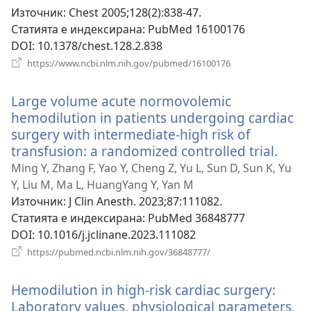
Източник
‎: Chest 2005;128(2):838-47.
Статията е индексирана
‎: PubMed 16100176
DOI
‎: 10.1378/chest.128.2.838
(отваря
https://www.ncbi.nlm.nih.gov/pubmed/16100176
нов
прозорец)
Large volume acute normovolemic
hemodilution in patients undergoing cardiac
surgery with intermediate-high risk of
transfusion: a randomized controlled trial.
(отв
нов
Ming Y, Zhang F, Yao Y, Cheng Z, Yu L, Sun D, Sun K, Yu
проз
Y, Liu M, Ma L, HuangYang Y, Yan M
Източник
‎: J Clin Anesth. 2023;87:111082.
Статията е индексирана
‎: PubMed 36848777
DOI
‎: 10.1016/j.jclinane.2023.111082
(отваря
https://pubmed.ncbi.nlm.nih.gov/36848777/
нов
прозорец)
Hemodilution in high-risk cardiac surgery:
Laboratory values, physiological parameters,