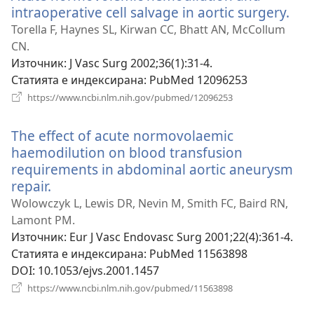
intraoperative cell salvage in aortic surgery.
(от
нов
Torella F, Haynes SL, Kirwan CC, Bhatt AN, McCollum
про
CN.
Източник
‎: J Vasc Surg 2002;36(1):31-4.
Статията е индексирана
‎: PubMed 12096253
(отваря
https://www.ncbi.nlm.nih.gov/pubmed/12096253
нов
прозорец)
The effect of acute normovolaemic
haemodilution on blood transfusion
requirements in abdominal aortic aneurysm
repair.
(отваря
нов
Wolowczyk L, Lewis DR, Nevin M, Smith FC, Baird RN,
прозорец)
Lamont PM.
Източник
‎: Eur J Vasc Endovasc Surg 2001;22(4):361-4.
Статията е индексирана
‎: PubMed 11563898
DOI
‎: 10.1053/ejvs.2001.1457
(отваря
https://www.ncbi.nlm.nih.gov/pubmed/11563898
нов
прозорец)