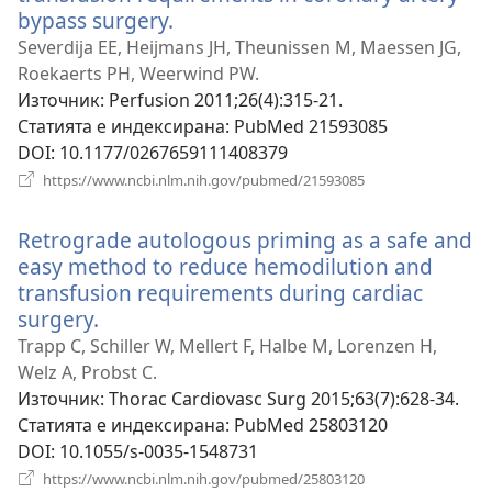
bypass surgery.
(отваря
нов
Severdija EE, Heijmans JH, Theunissen M, Maessen JG,
прозорец)
Roekaerts PH, Weerwind PW.
Източник
‎: Perfusion 2011;26(4):315-21.
Статията е индексирана
‎: PubMed 21593085
DOI
‎: 10.1177/0267659111408379
(отваря
https://www.ncbi.nlm.nih.gov/pubmed/21593085
нов
прозорец)
Retrograde autologous priming as a safe and
easy method to reduce hemodilution and
transfusion requirements during cardiac
surgery.
(отваря
нов
Trapp C, Schiller W, Mellert F, Halbe M, Lorenzen H,
прозорец)
Welz A, Probst C.
Източник
‎: Thorac Cardiovasc Surg 2015;63(7):628-34.
Статията е индексирана
‎: PubMed 25803120
DOI
‎: 10.1055/s-0035-1548731
(отваря
https://www.ncbi.nlm.nih.gov/pubmed/25803120