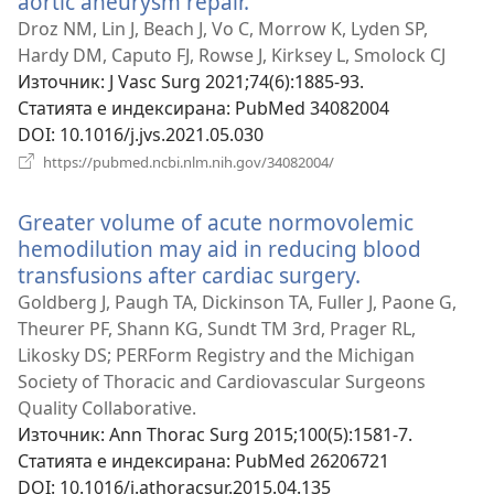
aortic aneurysm repair.
(отваря
нов
Droz NM, Lin J, Beach J, Vo C, Morrow K, Lyden SP,
прозорец)
Hardy DM, Caputo FJ, Rowse J, Kirksey L, Smolock CJ
Източник
‎: J Vasc Surg 2021;74(6):1885-93.
Статията е индексирана
‎: PubMed 34082004
DOI
‎: 10.1016/j.jvs.2021.05.030
(отваря
https://pubmed.ncbi.nlm.nih.gov/34082004/
нов
прозорец)
Greater volume of acute normovolemic
hemodilution may aid in reducing blood
transfusions after cardiac surgery.
(отваря
нов
Goldberg J, Paugh TA, Dickinson TA, Fuller J, Paone G,
прозорец)
Theurer PF, Shann KG, Sundt TM 3rd, Prager RL,
Likosky DS; PERForm Registry and the Michigan
Society of Thoracic and Cardiovascular Surgeons
Quality Collaborative.
Източник
‎: Ann Thorac Surg 2015;100(5):1581-7.
Статията е индексирана
‎: PubMed 26206721
DOI
‎: 10.1016/j.athoracsur.2015.04.135