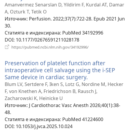
нов
Amanvermez Senarslan D, Yildirim F, Kurdal AT, Damar
прозорец)
A, Ozturk T, Tetik O
Източник
‎: Perfusion. 2022;37(7):722-28. Epub 2021 Jun
30.
Статията е индексирана
‎: PubMed 34192996
DOI
‎: 10.1177/02676591211028178
(отваря
https://pubmed.ncbi.nlm.nih.gov/34192996/
нов
прозорец)
Preservation of platelet function after
intraoperative cell salvage using the i-SEP
Same device in cardiac surgery.
(отваря
нов
Blum LV, Sertdere F, Iken S, Lotz G, Nordine M, Hecker
прозорец)
F, von Knethen A, Friedrichson B, Rausch J,
Zacharowski K, Heinicke U
Източник
‎: J Cardiothorac Vasc Anesth 2026;40(1):38-
48.
Статията е индексирана
‎: PubMed 41224600
DOI
‎: 10.1053/j.jvca.2025.10.024