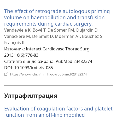
нов
прозорец)
The effect of retrograde autologous priming
volume on haemodilution and transfusion
requirements during cardiac surgery.
(отваря
нов
Vandewiele K, Bové T, De Somer FM, Dujardin D,
прозорец
Vanackere M, De Smet D, Moerman AT, Bouchez S,
François K.
Източник
‎: Interact Cardiovasc Thorac Surg
2013;16(6):778-83.
Статията е индексирана
‎: PubMed 23482374
DOI
‎: 10.1093/icvts/ivt085
(отваря
https://www.ncbi.nlm.nih.gov/pubmed/23482374
нов
прозорец)
Ултрафилтрация
Evaluation of coagulation factors and platelet
function from an off-line modified