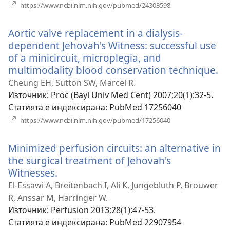
(отваря
https://www.ncbi.nlm.nih.gov/pubmed/24303598
нов
прозорец)
Aortic valve replacement in a dialysis-
dependent Jehovah's Witness: successful use
of a minicircuit, microplegia, and
multimodality blood conservation technique.
(о
но
Cheung EH, Sutton SW, Marcel R.
пр
Източник
‎: Proc (Bayl Univ Med Cent) 2007;20(1):32-5.
Статията е индексирана
‎: PubMed 17256040
(отваря
https://www.ncbi.nlm.nih.gov/pubmed/17256040
нов
прозорец)
Minimized perfusion circuits: an alternative in
the surgical treatment of Jehovah's
Witnesses.
(отваря
нов
El-Essawi A, Breitenbach I, Ali K, Jungebluth P, Brouwer
прозорец)
R, Anssar M, Harringer W.
Източник
‎: Perfusion 2013;28(1):47-53.
Статията е индексирана
‎: PubMed 22907954