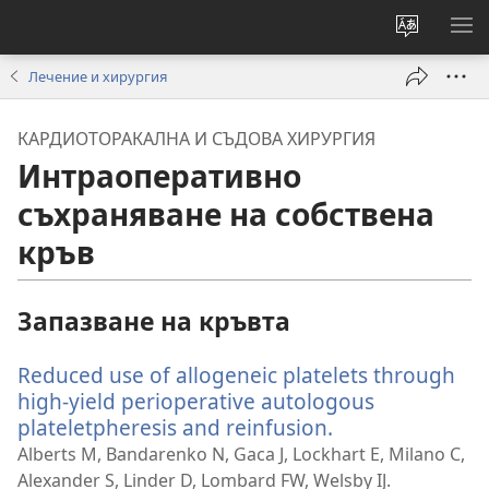
Смени
ПО
езика
МЕ
Лечение и хирургия
на
сайта
КАРДИОТОРАКАЛНА И СЪДОВА ХИРУРГИЯ
Интраоперативно
съхраняване на собствена
кръв
Запазване на кръвта
Reduced use of allogeneic platelets through
high-yield perioperative autologous
plateletpheresis and reinfusion.
(отваря
нов
Alberts M, Bandarenko N, Gaca J, Lockhart E, Milano C,
прозорец)
Alexander S, Linder D, Lombard FW, Welsby IJ.