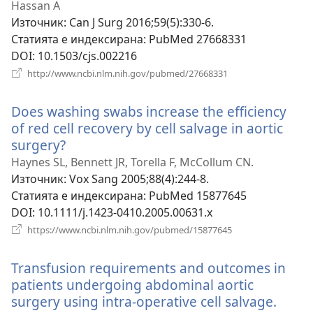
Hassan A
Източник
‎: Can J Surg 2016;59(5):330-6.
Статията е индексирана
‎: PubMed 27668331
DOI
‎: 10.1503/cjs.002216
(отваря
http://www.ncbi.nlm.nih.gov/pubmed/27668331
нов
прозорец)
Does washing swabs increase the efficiency
of red cell recovery by cell salvage in aortic
surgery?
(отваря
нов
Haynes SL, Bennett JR, Torella F, McCollum CN.
прозорец)
Източник
‎: Vox Sang 2005;88(4):244-8.
Статията е индексирана
‎: PubMed 15877645
DOI
‎: 10.1111/j.1423-0410.2005.00631.x
(отваря
https://www.ncbi.nlm.nih.gov/pubmed/15877645
нов
прозорец)
Transfusion requirements and outcomes in
patients undergoing abdominal aortic
surgery using intra-operative cell salvage.
(отва