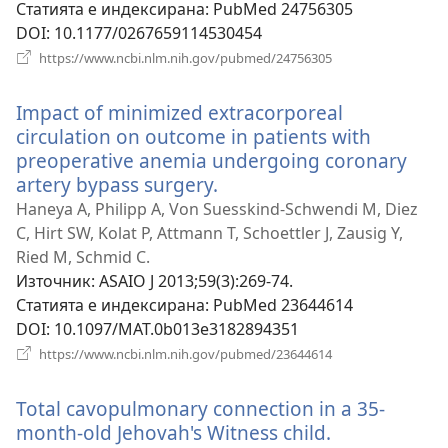
Статията е индексирана
‎: PubMed 24756305
DOI
‎: 10.1177/0267659114530454
(отваря
https://www.ncbi.nlm.nih.gov/pubmed/24756305
нов
прозорец)
Impact of minimized extracorporeal
circulation on outcome in patients with
preoperative anemia undergoing coronary
artery bypass surgery.
(отваря
нов
Haneya A, Philipp A, Von Suesskind-Schwendi M, Diez
прозорец)
C, Hirt SW, Kolat P, Attmann T, Schoettler J, Zausig Y,
Ried M, Schmid C.
Източник
‎: ASAIO J 2013;59(3):269-74.
Статията е индексирана
‎: PubMed 23644614
DOI
‎: 10.1097/MAT.0b013e3182894351
(отваря
https://www.ncbi.nlm.nih.gov/pubmed/23644614
нов
прозорец)
Total cavopulmonary connection in a 35-
month-old Jehovah's Witness child.
(отваря