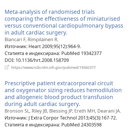
нов
прозорец)
Meta-analysis of randomised trials
comparing the effectiveness of miniaturised
versus conventional cardiopulmonary bypass
in adult cardiac surgery.
(отваря
нов
Biancari F, Rimpiläinen R.
прозорец)
Източник
‎: Heart 2009;95(12):964-9.
Статията е индексирана
‎: PubMed 19342377
DOI
‎: 10.1136/hrt.2008.158709
(отваря
https://www.ncbi.nlm.nih.gov/pubmed/19342377
нов
прозорец)
Prescriptive patient extracorporeal circuit
and oxygenator sizing reduces hemodilution
and allogeneic blood product transfusion
during adult cardiac surgery.
(отваря
нов
Bronson SL, Riley JB, Blessing JP, Ereth MH, Dearani JA.
прозорец)
Източник
‎: J Extra Corpor Technol 2013;45(3):167-72.
Статията е индексирана
‎: PubMed 24303598