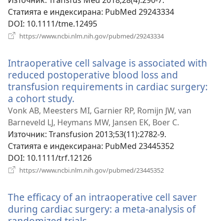
Източник
‎: Transfus Med 2018;28(4):290-7.
Статията е индексирана
‎: PubMed 29243334
DOI
‎: 10.1111/tme.12495
(отваря
https://www.ncbi.nlm.nih.gov/pubmed/29243334
нов
прозорец)
Intraoperative cell salvage is associated with
reduced postoperative blood loss and
transfusion requirements in cardiac surgery:
a cohort study.
(отваря
нов
Vonk AB, Meesters MI, Garnier RP, Romijn JW, van
прозорец)
Barneveld LJ, Heymans MW, Jansen EK, Boer C.
Източник
‎: Transfusion 2013;53(11):2782-9.
Статията е индексирана
‎: PubMed 23445352
DOI
‎: 10.1111/trf.12126
(отваря
https://www.ncbi.nlm.nih.gov/pubmed/23445352
нов
прозорец)
The efficacy of an intraoperative cell saver
during cardiac surgery: a meta-analysis of
randomized trials.
(отваря