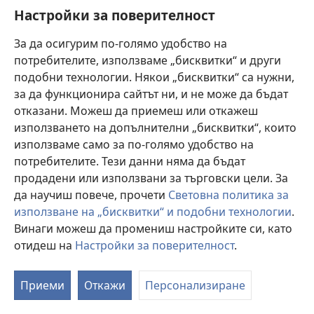
прозорец)
Настройки за поверителност
Beneficial effects of using a minimal
extracorporeal circulation system during
За да осигурим по-голямо удобство на
coronary artery bypass grafting.
(отваря
потребителите, използваме „бисквитки“ и други
нов
Liu Y, Tao L, Wang X, Cui H, Chen X, Ji B.
подобни технологии. Някои „бисквитки“ са нужни,
прозорец)
Източник
‎: Perfusion 2012;27(1):83-9.
за да функционира сайтът ни, и не може да бъдат
Статията е индексирана
‎: PubMed 21987667
отказани. Можеш да приемеш или откажеш
DOI
‎: 10.1177/0267659111424636
използването на допълнителни „бисквитки“, които
(отваря
https://www.ncbi.nlm.nih.gov/pubmed/21987667
използваме само за по-голямо удобство на
нов
потребителите. Тези данни няма да бъдат
прозорец)
продадени или използвани за търговски цели. За
Perfusion approaches to blood conservation.
(о
да научиш повече, прочети
Световна политика за
н
McKay C.
използване на „бисквитки“ и подобни технологии
.
пр
Източник
‎: Semin Cardiothorac Vasc Anesth
Винаги можеш да промениш настройките си, като
2007;11(4):252-5.
отидеш на
Настройки за поверителност
.
Статията е индексирана
‎: PubMed 18270187
DOI
‎: 10.1177/1089253207311158
(отваря
https://www.ncbi.nlm.nih.gov/pubmed/18270187
Приеми
Откажи
Персонализиране
нов
прозорец)