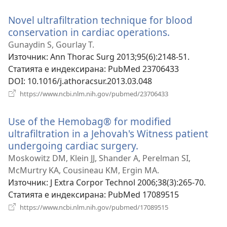
прозорец)
Novel ultrafiltration technique for blood
conservation in cardiac operations.
(отваря
нов
Gunaydin S, Gourlay T.
прозорец)
Източник
‎: Ann Thorac Surg 2013;95(6):2148-51.
Статията е индексирана
‎: PubMed 23706433
DOI
‎: 10.1016/j.athoracsur.2013.03.048
(отваря
https://www.ncbi.nlm.nih.gov/pubmed/23706433
нов
прозорец)
Use of the Hemobag® for modified
ultrafiltration in a Jehovah's Witness patient
undergoing cardiac surgery.
(отваря
нов
Moskowitz DM, Klein JJ, Shander A, Perelman SI,
прозорец)
McMurtry KA, Cousineau KM, Ergin MA.
Източник
‎: J Extra Corpor Technol 2006;38(3):265-70.
Статията е индексирана
‎: PubMed 17089515
(отваря
https://www.ncbi.nlm.nih.gov/pubmed/17089515
нов
прозорец)