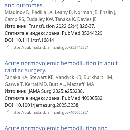
and outcomes.
(отваря
нов
Mladinov D, Padilla LA, Leahy B, Norman JB, Enslin J,
прозорец)
Camp RS, Eudailey KW, Tanaka K, Davies JE
Източник
‎: Transfusion 2022;62(4):826-37.
Статията е индексирана
‎: PubMed 35244229
DOI
‎: 10.1111/trf.16844
(отваря
https://pubmed.ncbi.nlm.nih.gov/35244229/
нов
прозорец)
Acute normovolemic hemodilution in adult
cardiac surgery.
(отваря
нов
Tanaka KA, Stewart KE, Vandyck KB, Burkhart HM,
прозорец)
Garwe T, Kertai MD, Butt AL, Mazzeffi MA
Източник
‎: JAMA Surg 2025:e253238.
Статията е индексирана
‎: PubMed 40900582
DOI
‎: 10.1001/jamasurg.2025.3238
(отваря
https://pubmed.ncbi.nlm.nih.gov/40900582/
нов
прозорец)
Acute normovolemic hemodilution and