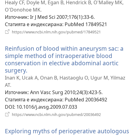
нов
Healy CF, Doyle M, Egan B, Hendrick B, O'Malley MK,
проз
O'Donohoe MK.
Източник
‎: Ir J Med Sci 2007;176(1):33-6.
Статията е индексирана
‎: PubMed 17849521
(отваря
https://www.ncbi.nlm.nih.gov/pubmed/17849521
нов
прозорец)
Reinfusion of blood within aneurysm sac: a
simple method of intraoperative blood
conservation in elective abdominal aortic
surgery.
(отваря
нов
Inan K, Ucak A, Onan B, Hastaoglu O, Ugur M, Yilmaz
прозорец)
AT.
Източник
‎: Ann Vasc Surg 2010;24(3):423-5.
Статията е индексирана
‎: PubMed 20036492
DOI
‎: 10.1016/j.avsg.2009.07.033
(отваря
https://www.ncbi.nlm.nih.gov/pubmed/20036492
нов
прозорец)
Exploring myths of perioperative autologous