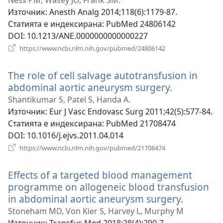
Ness PM, Wasey JO, Frank SM.
Източник
‎: Anesth Analg 2014;118(6):1179-87.
Статията е индексирана
‎: PubMed 24806142
DOI
‎: 10.1213/ANE.0000000000000227
(отваря
https://www.ncbi.nlm.nih.gov/pubmed/24806142
нов
прозорец)
The role of cell salvage autotransfusion in
abdominal aortic aneurysm surgery.
(отваря
нов
Shantikumar S, Patel S, Handa A.
прозорец)
Източник
‎: Eur J Vasc Endovasc Surg 2011;42(5):577-84.
Статията е индексирана
‎: PubMed 21708474
DOI
‎: 10.1016/j.ejvs.2011.04.014
(отваря
https://www.ncbi.nlm.nih.gov/pubmed/21708474
нов
прозорец)
Effects of a targeted blood management
programme on allogeneic blood transfusion
in abdominal aortic aneurysm surgery.
(отваря
нов
Stoneham MD, Von Kier S, Harvey L, Murphy M
прозоре