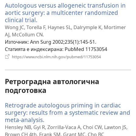
Autologous versus allogeneic transfusion in
aortic surgery: a multicenter randomized
clinical trial.
(отваря
нов
Wong JC, Torella F, Haynes SL, Dalrymple K, Mortimer
прозорец)
AJ, McCollum CN.
Източник
‎: Ann Surg 2002;235(1):145-51.
Статията е индексирана
‎: PubMed 11753054
(отваря
https://www.ncbi.nlm.nih.gov/pubmed/11753054
нов
прозорец)
Ретроградна автологична
подготовка
Retrograde autologous priming in cardiac
surgery: results from a systematic review and
meta-analysis.
(отваря
нов
Hensley NB, Gyi R, Zorrilla-Vaca A, Choi CW, Lawton JS,
прозорец)
Brown CH 4th, Frank SM, Grant MC, Cho BC