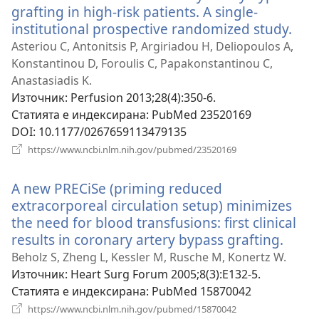
grafting in high-risk patients. A single-
institutional prospective randomized study.
(от
нов
Asteriou C, Antonitsis P, Argiriadou H, Deliopoulos A,
про
Konstantinou D, Foroulis C, Papakonstantinou C,
Anastasiadis K.
Източник
‎: Perfusion 2013;28(4):350-6.
Статията е индексирана
‎: PubMed 23520169
DOI
‎: 10.1177/0267659113479135
(отваря
https://www.ncbi.nlm.nih.gov/pubmed/23520169
нов
прозорец)
A new PRECiSe (priming reduced
extracorporeal circulation setup) minimizes
the need for blood transfusions: first clinical
results in coronary artery bypass grafting.
(отв
нов
Beholz S, Zheng L, Kessler M, Rusche M, Konertz W.
проз
Източник
‎: Heart Surg Forum 2005;8(3):E132-5.
Статията е индексирана
‎: PubMed 15870042
(отваря
https://www.ncbi.nlm.nih.gov/pubmed/15870042