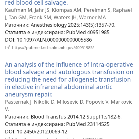
red blood cell salvage.
(отваря
нов
Kaufman M, Jahr JS, Klompas AM, Perelman S, Raphael
прозорец)
J, Tan GM, Frank SM, Waters JH, Warner MA
Източник
‎: Anesthesiology 2025;143(5):1357-70.
Статията е индексирана
‎: PubMed 40951985
DOI
‎: 10.1097/ALN.0000000000005586
(отваря
https://pubmed.ncbi.nlm.nih.gov/40951985/
нов
прозорец)
An analysis of the influence of intra-operative
blood salvage and autologous transfusion on
reducing the need for allogeneic transfusion
in elective infrarenal abdominal aortic
aneurysm repair.
(отваря
нов
Pasternak J, Nikolic D, Milosevic D, Popovic V, Markovic
прозорец)
V.
Източник
‎: Blood Transfus 2014;12 Suppl 1:s182-6.
Статията е индексирана
‎: PubMed 23114525
DOI
‎: 10.2450/2012.0069-12
(отваря