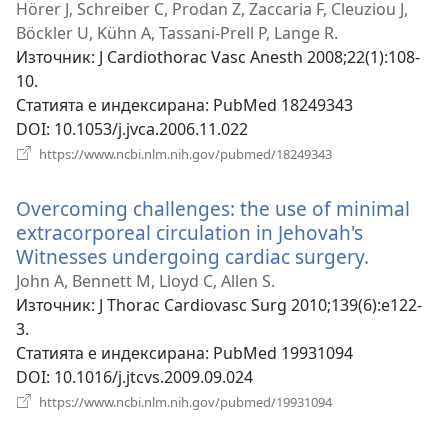
нов
Hörer J, Schreiber C, Prodan Z, Zaccaria F, Cleuziou J,
прозорец)
Böckler U, Kühn A, Tassani-Prell P, Lange R.
Източник
‎: J Cardiothorac Vasc Anesth 2008;22(1):108-
10.
Статията е индексирана
‎: PubMed 18249343
DOI
‎: 10.1053/j.jvca.2006.11.022
(отваря
https://www.ncbi.nlm.nih.gov/pubmed/18249343
нов
прозорец)
Overcoming challenges: the use of minimal
extracorporeal circulation in Jehovah's
Witnesses undergoing cardiac surgery.
(отваря
нов
John A, Bennett M, Lloyd C, Allen S.
прозоре
Източник
‎: J Thorac Cardiovasc Surg 2010;139(6):e122-
3.
Статията е индексирана
‎: PubMed 19931094
DOI
‎: 10.1016/j.jtcvs.2009.09.024
(отваря
https://www.ncbi.nlm.nih.gov/pubmed/19931094
нов
прозорец)