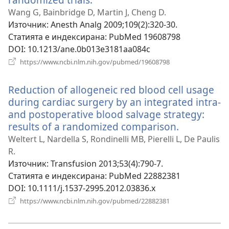
нов
Wang G, Bainbridge D, Martin J, Cheng D.
прозорец)
Източник
‎: Anesth Analg 2009;109(2):320-30.
Статията е индексирана
‎: PubMed 19608798
DOI
‎: 10.1213/ane.0b013e3181aa084c
(отваря
https://www.ncbi.nlm.nih.gov/pubmed/19608798
нов
прозорец)
Reduction of allogeneic red blood cell usage
during cardiac surgery by an integrated intra-
and postoperative blood salvage strategy:
results of a randomized comparison.
(отваря
нов
Weltert L, Nardella S, Rondinelli MB, Pierelli L, De Paulis
прозорец)
R.
Източник
‎: Transfusion 2013;53(4):790-7.
Статията е индексирана
‎: PubMed 22882381
DOI
‎: 10.1111/j.1537-2995.2012.03836.x
(отваря
https://www.ncbi.nlm.nih.gov/pubmed/22882381
нов
прозорец)