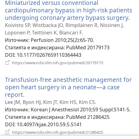
Miniaturized versus conventional
cardiopulmonary bypass in high-risk patients
undergoing coronary artery bypass surgery.
(о
но
Koivisto SP, Wistbacka JO, Rimpiläinen R, Nissinen J,
пр
Loponen P, Teittinen K, Biancari F.
Източник
‎: Perfusion 2010;25(2):65-70.
Статията е индексирана
‎: PubMed 20179173
DOI
‎: 10.1177/0267659110364443
(отваря
https://www.ncbi.nlm.nih.gov/pubmed/20179173
нов
прозорец)
Transfusion-free anesthetic management for
open heart surgery in a neonate—a case
report.
(отваря
нов
Lee JM, Byon HJ, Kim JT, Kim HS, Kim CS.
прозорец)
Източник
‎: Korean J Anesthesiol 2010;59 Suppl:S141-5.
Статията е индексирана
‎: PubMed 21286425
DOI
‎: 10.4097/kjae.2010.59.S.S141
(отваря
https://www.ncbi.nlm.nih.gov/pubmed/21286425
нов