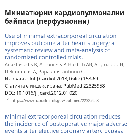
Миниатюрни кардиопулмонални
байпаси (перфузионни)
Use of minimal extracorporeal circulation
improves outcome after heart surgery; a
systematic review and meta-analysis of
randomized controlled trials.
(отваря
нов
Anastasiadis K, Antonitsis P, Haidich AB, Argiriadou H,
прозорец)
Deliopoulos A, Papakonstantinou C.
Източник
‎: Int J Cardiol 2013;164(2):158-69.
Статията е индексирана
‎: PubMed 22325958
DOI
‎: 10.1016/j.ijcard.2012.01.020
(отваря
https://www.ncbi.nlm.nih.gov/pubmed/22325958
нов
прозорец)
Minimal extracorporeal circulation reduces
the incidence of postoperative major adverse
events after elective coronary artery bypass