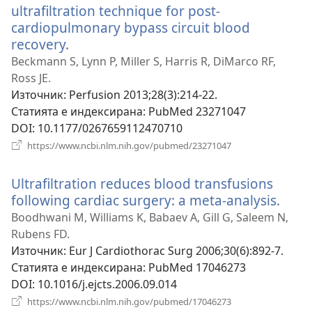
ultrafiltration technique for post-
cardiopulmonary bypass circuit blood
recovery.
(отваря
нов
Beckmann S, Lynn P, Miller S, Harris R, DiMarco RF,
прозорец)
Ross JE.
Източник
‎: Perfusion 2013;28(3):214-22.
Статията е индексирана
‎: PubMed 23271047
DOI
‎: 10.1177/0267659112470710
(отваря
https://www.ncbi.nlm.nih.gov/pubmed/23271047
нов
прозорец)
Ultrafiltration reduces blood transfusions
following cardiac surgery: a meta-analysis.
(отв
нов
Boodhwani M, Williams K, Babaev A, Gill G, Saleem N,
проз
Rubens FD.
Източник
‎: Eur J Cardiothorac Surg 2006;30(6):892-7.
Статията е индексирана
‎: PubMed 17046273
DOI
‎: 10.1016/j.ejcts.2006.09.014
(отваря
https://www.ncbi.nlm.nih.gov/pubmed/17046273
нов