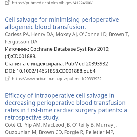
(отваря
https://pubmed.ncbi.nlm.nih.gov/41224600/
нов
прозорец)
Cell salvage for minimising perioperative
allogeneic blood transfusion.
(отваря
нов
Carless PA, Henry DA, Moxey AJ, O'Connell D, Brown T,
прозорец)
Fergusson DA.
Източник
‎: Cochrane Database Syst Rev 2010;
(4):CD001888.
Статията е индексирана
‎: PubMed 20393932
DOI
‎: 10.1002/14651858.CD001888.pub4
(отваря
https://www.ncbi.nlm.nih.gov/pubmed/20393932
нов
прозорец)
Efficacy of intraoperative cell salvage in
decreasing perioperative blood transfusion
rates in first-time cardiac surgery patients: a
retrospective study.
(отваря
нов
Côté CL, Yip AM, MacLeod JB, O'Reilly B, Murray J,
прозорец)
Ouzounian M, Brown CD, Forgie R, Pelletier MP,