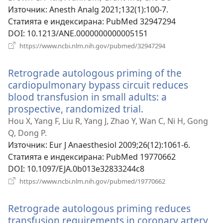
Източник
‎: Anesth Analg 2021;132(1):100-7.
Статията е индексирана
‎: PubMed 32947294
DOI
‎: 10.1213/ANE.0000000000005151
(отваря
https://www.ncbi.nlm.nih.gov/pubmed/32947294
нов
прозорец)
Retrograde autologous priming of the
cardiopulmonary bypass circuit reduces
blood transfusion in small adults: a
prospective, randomized trial.
(отваря
нов
Hou X, Yang F, Liu R, Yang J, Zhao Y, Wan C, Ni H, Gong
прозорец)
Q, Dong P.
Източник
‎: Eur J Anaesthesiol 2009;26(12):1061-6.
Статията е индексирана
‎: PubMed 19770662
DOI
‎: 10.1097/EJA.0b013e32833244c8
(отваря
https://www.ncbi.nlm.nih.gov/pubmed/19770662
нов
прозорец)
Retrograde autologous priming reduces
transfusion requirements in coronary artery