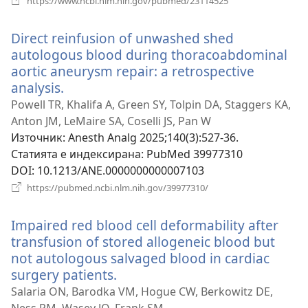
https://www.ncbi.nlm.nih.gov/pubmed/23114525
нов
прозорец)
Direct reinfusion of unwashed shed
autologous blood during thoracoabdominal
aortic aneurysm repair: a retrospective
analysis.
(отваря
нов
Powell TR, Khalifa A, Green SY, Tolpin DA, Staggers KA,
прозорец)
Anton JM, LeMaire SA, Coselli JS, Pan W
Източник
‎: Anesth Analg 2025;140(3):527-36.
Статията е индексирана
‎: PubMed 39977310
DOI
‎: 10.1213/ANE.0000000000007103
(отваря
https://pubmed.ncbi.nlm.nih.gov/39977310/
нов
прозорец)
Impaired red blood cell deformability after
transfusion of stored allogeneic blood but
not autologous salvaged blood in cardiac
surgery patients.
(отваря
нов
Salaria ON, Barodka VM, Hogue CW, Berkowitz DE,
прозорец)