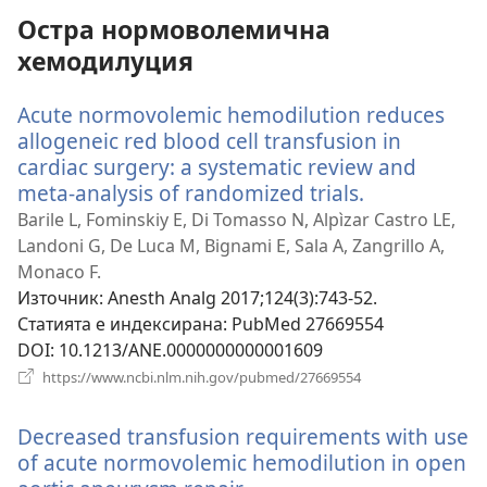
Остра нормоволемична
хемодилуция
Acute normovolemic hemodilution reduces
allogeneic red blood cell transfusion in
cardiac surgery: a systematic review and
meta-analysis of randomized trials.
(отваря
нов
Barile L, Fominskiy E, Di Tomasso N, Alpìzar Castro LE,
прозорец)
Landoni G, De Luca M, Bignami E, Sala A, Zangrillo A,
Monaco F.
Източник
‎: Anesth Analg 2017;124(3):743-52.
Статията е индексирана
‎: PubMed 27669554
DOI
‎: 10.1213/ANE.0000000000001609
(отваря
https://www.ncbi.nlm.nih.gov/pubmed/27669554
нов
прозорец)
Decreased transfusion requirements with use
of acute normovolemic hemodilution in open