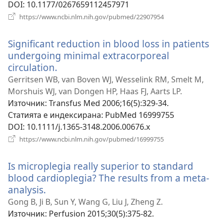
DOI
‎: 10.1177/0267659112457971
(отваря
https://www.ncbi.nlm.nih.gov/pubmed/22907954
нов
прозорец)
Significant reduction in blood loss in patients
undergoing minimal extracorporeal
circulation.
(отваря
нов
Gerritsen WB, van Boven WJ, Wesselink RM, Smelt M,
прозорец)
Morshuis WJ, van Dongen HP, Haas FJ, Aarts LP.
Източник
‎: Transfus Med 2006;16(5):329-34.
Статията е индексирана
‎: PubMed 16999755
DOI
‎: 10.1111/j.1365-3148.2006.00676.x
(отваря
https://www.ncbi.nlm.nih.gov/pubmed/16999755
нов
прозорец)
Is microplegia really superior to standard
blood cardioplegia? The results from a meta-
analysis.
(отваря
нов
Gong B, Ji B, Sun Y, Wang G, Liu J, Zheng Z.
прозорец)
Източник
‎: Perfusion 2015;30(5):375-82.