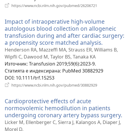
(отваря
https://www.ncbi.nlm.nih.gov/pubmed/26206721
нов
прозорец)
Impact of intraoperative high-volume
autologous blood collection on allogeneic
transfusion during and after cardiac surgery:
a propensity score matched analysis.
(отваря
нов
Henderson RA, Mazzeffi MA, Strauss ER, Williams B,
прозорец)
Wipfli C, Dawood M, Taylor BS, Tanaka KA
Източник
‎: Transfusion 2019;59(6):2023-9.
Статията е индексирана
‎: PubMed 30882929
DOI
‎: 10.1111/trf.15253
(отваря
https://www.ncbi.nlm.nih.gov/pubmed/30882929
нов
прозорец)
Cardioprotective effects of acute
normovolemic hemodilution in patients
undergoing coronary artery bypass surgery.
(о
но
Licker M, Ellenberger C, Sierra J, Kalangos A, Diaper J,
пр
Morel D.