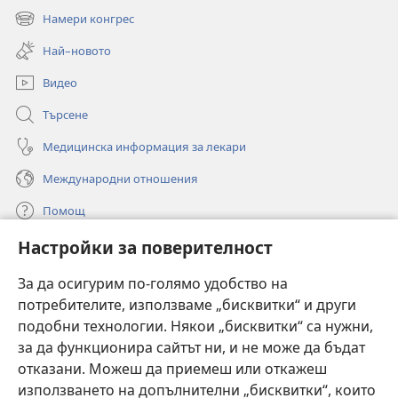
нов
Намери конгрес
(отваря
прозорец)
нов
Най–новото
прозорец)
Видео
Търсене
Медицинска информация за лекари
Международни отношения
Помощ
Настройки за поверителност
Дарения
(отваря
нов
За да осигурим по-голямо удобство на
прозорец)
потребителите, използваме „бисквитки“ и други
ОНЛАЙН БИБЛИОТЕКА „Стражева кула“
(отваря
подобни технологии. Някои „бисквитки“ са нужни,
нов
®
JW Hub
за да функционира сайтът ни, и не може да бъдат
прозорец)
(отваря
отказани. Можеш да приемеш или откажеш
нов
®
JW Library
прозорец)
използването на допълнителни „бисквитки“, които