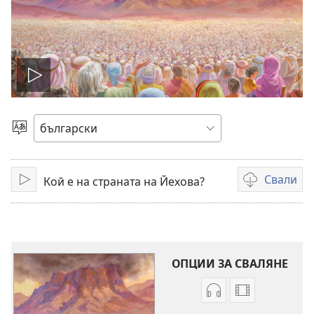
Пусни
видео
Избери
език
Свали
Кой е на страната на Йехова?
Пусни
Опции
за
сваляне
на
видеоклипов
ОПЦИИ ЗА СВАЛЯНЕ
Опции
Опции