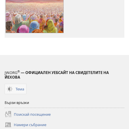
за
за
сваляне
сваляне
на
на
аудиофайлове
видеоклипо
Кой
Кой
е
е
на
на
страната
страната
на
на
Йехова?
Йехова?
®
JW.ORG
— ОФИЦИАЛЕН УЕБСАЙТ НА СВИДЕТЕЛИТЕ НА
ЙЕХОВА
Тема
Бързи връзки
Поискай посещение
Намери събрание
(отваря