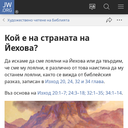
JW.ORG
Влез
(отваря
Смени
Търсене
ПО
нов
езика
в
МЕ
Художествено четене на Библията
прозорец)
на
JW.ORG
сайта
Кой е на страната на
Йехова?
Да искаме да сме лоялни на Йехова или да твърдим,
че сме му лоялни, е различно от това наистина да му
останем лоялни, както се вижда от библейския
разказ, записан в
Изход 20,
24,
32 и
34 глава
.
Въз основа на
Изход 20:1–7;
24:3–18;
32:1–35;
34:1–14
.