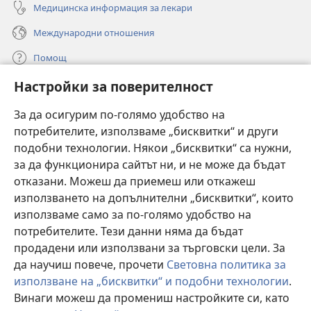
Медицинска информация за лекари
Международни отношения
Помощ
Настройки за поверителност
Дарения
(отваря
нов
За да осигурим по-голямо удобство на
прозорец)
потребителите, използваме „бисквитки“ и други
ОНЛАЙН БИБЛИОТЕКА „Стражева кула“
(отваря
подобни технологии. Някои „бисквитки“ са нужни,
нов
®
JW Hub
за да функционира сайтът ни, и не може да бъдат
прозорец)
(отваря
отказани. Можеш да приемеш или откажеш
нов
®
JW Library
прозорец)
използването на допълнителни „бисквитки“, които
използваме само за по-голямо удобство на
®
Watchtower Library
потребителите. Тези данни няма да бъдат
продадени или използвани за търговски цели. За
да научиш повече, прочети
Световна политика за
използване на „бисквитки“ и подобни технологии
.
Copyright
© 2026 Watch Tower Bible and Tract Society of Pennsylvania.
Винаги можеш да промениш настройките си, като
УСЛОВИЯ ЗА ПОЛЗВАНЕ
|
ПОЛИТИКА ЗА ПОВЕРИТЕЛНОСТ
|