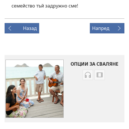
семейство тъй задружно сме!
Назад
Напред
ОПЦИИ ЗА СВАЛЯНЕ
Опции
Опции
за
за
сваляне
сваляне
на
на
аудиофайлове
видеоклипо
Песни
Песни