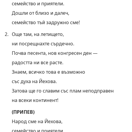
семейство и приятели.
Дошли от близо и далеч,
семейство тъй задружно сме!
2.
Още там, на летището,
ни посрещнахте сърдечно.
Почва песента, нов конгресен ден —
радостта ни все расте.
Знаем, всичко това е възможно
със духа на Йехова.
Затова ще го славим със плам неподправен
на всеки континент!
(ПРИПЕВ)
Народ сме на Йехова,
семейство и приятели.