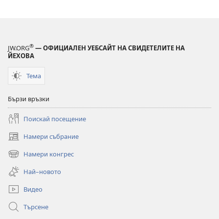
®
JW.ORG
— ОФИЦИАЛЕН УЕБСАЙТ НА СВИДЕТЕЛИТЕ НА
ЙЕХОВА
Тема
Бързи връзки
Поискай посещение
Намери събрание
(отваря
нов
Намери конгрес
(отваря
прозорец)
нов
Най–новото
прозорец)
Видео
Търсене