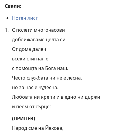
Свали:
Нотен лист
1.
С полети многочасови
доближаваме целта си.
От дома далеч
всеки стигнал е
с помощта на Бога наш.
Често службата ни не е лесна,
но за нас е чудесна.
Любовта ни крепи и в едно ни държи
и пеем от сърце:
(ПРИПЕВ)
Народ сме на Йехова,