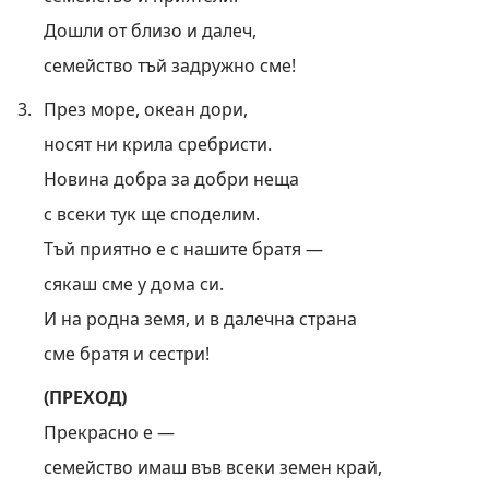
Дошли от близо и далеч,
семейство тъй задружно сме!
3.
През море, океан дори,
носят ни крила сребристи.
Новина добра за добри неща
с всеки тук ще споделим.
Тъй приятно е с нашите братя —
сякаш сме у дома си.
И на родна земя, и в далечна страна
сме братя и сестри!
(ПРЕХОД)
Прекрасно е —
семейство имаш във всеки земен край,