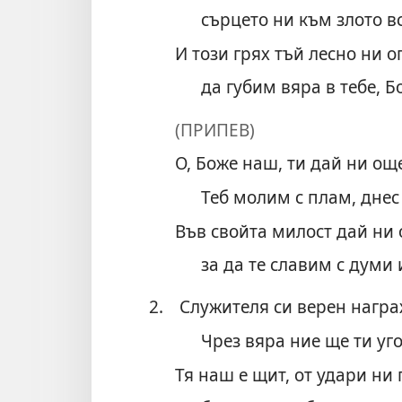
сърцето ни към злото в
И този грях тъй лесно ни 
да губим вяра в тебе, Б
(ПРИПЕВ)
О, Боже наш, ти дай ни ощ
Теб молим с плам, днес 
Във свойта милост дай ни 
за да те славим с думи 
2.
Служителя си верен нагр
Чрез вяра ние ще ти уг
Тя наш е щит, от удари ни 