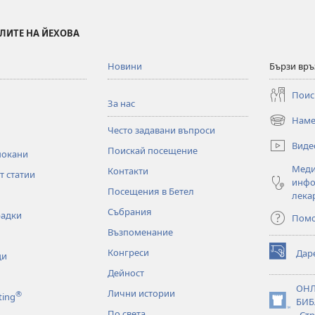
ЛИТЕ НА ЙЕХОВА
Новини
Бързи връ
Поис
За нас
Наме
(отваря
Често задавани въпроси
нов
Виде
Поискай посещение
прозорец)
покани
Меди
Контакти
т статии
инфо
Посещения в Бетел
лека
Събрания
радки
Пом
Възпоменание
Конгреси
Дар
ци
(отваря
нов
Дейност
прозорец)
ОН
Лични истории
®
ting
БИБ
(отваря
По света