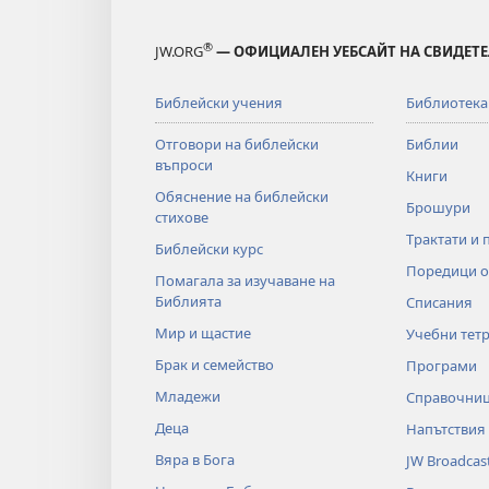
®
JW.ORG
— ОФИЦИАЛЕН УЕБСАЙТ НА СВИДЕТЕ
Библейски учения
Библиотека
Отговори на библейски
Библии
въпроси
Книги
Обяснение на библейски
Брошури
стихове
Трактати и 
Библейски курс
Поредици о
Помагала за изучаване на
Библията
Списания
Мир и щастие
Учебни тет
Брак и семейство
Програми
Младежи
Справочни
Деца
Напътствия
Вяра в Бога
JW Broadcas