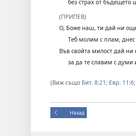
без страх от бъдещето 
(ПРИПЕВ)
О, Боже наш, ти дай ни ощ
Теб молим с плам, днес 
Във свойта милост дай ни 
за да те славим с думи 
(Виж също
Бит. 8:21
;
Евр. 11:6;
Назад