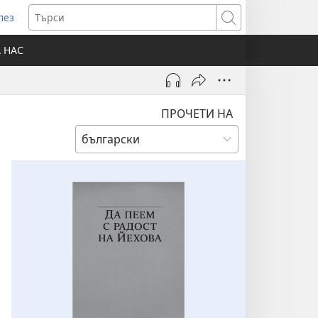
лез
отваря
Търси
ов
А НАС
розорец)
ПРОЧЕТИ НА