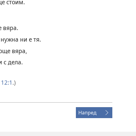
ще стоим.
е вяра.
нужна ни е тя.
още вяра,
и с дела.
12:1
.)
Напред