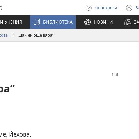
а
български
В
Избери
(
език
н
И УЧЕНИЯ
БИБЛИОТЕКА
НОВИНИ
З
п
хова
„Дай ни още вяра“
ра“
е, Йехова,