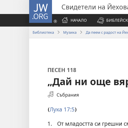
JW.ORG
Свидетели на Йехов
НАЧАЛО
БИБЛЕЙСК
Библиотека
Музика
Да пеем с радост на Йе
ПЕСЕН 118
„Дай ни още вя
Избери
Събрания
аудиозапис
Лука 17:5
(
)
1.
От младостта си грешни см