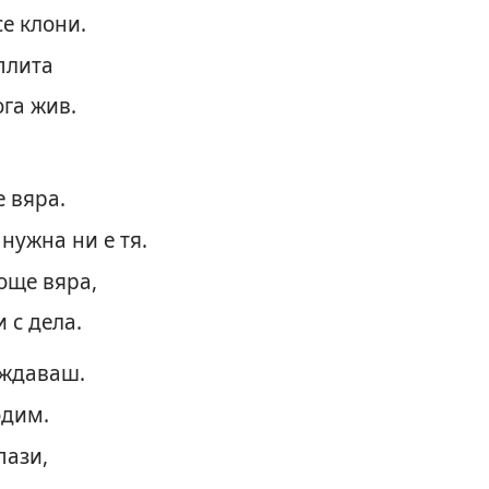
се клони.
оплита
ога жив.
е вяра.
нужна ни е тя.
още вяра,
и с дела.
аждаваш.
одим.
пази,