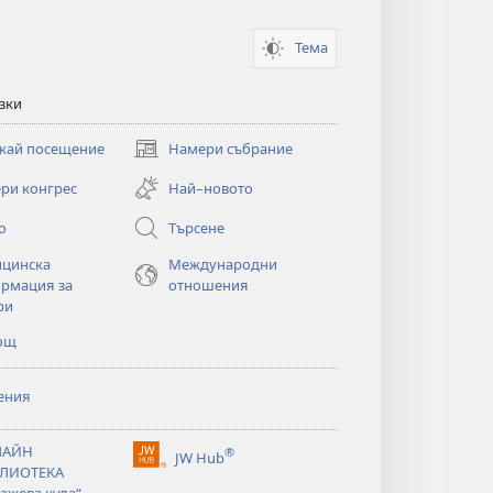
Тема
зки
кай посещение
Намери събрание
(отваря
нов
ри конгрес
Най–новото
прозорец)
о
Търсене
цинска
Международни
рмация за
отношения
ри
ощ
ения
ЛАЙН
®
JW Hub
(отваря
ЛИОТЕКА
нов