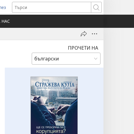
лез
отваря
Търси
ов
А НАС
розорец)
ПРОЧЕТИ НА