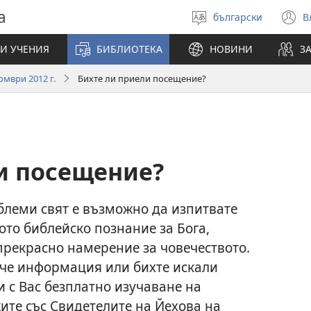
а
български
В
Избери
(
език
н
И УЧЕНИЯ
БИБЛИОТЕКА
НОВИНИ
З
п
мври 2012 г.
Бихте ли приели посещение?
и посещение?
блеми свят е възможно да изпитвате
то библейско познание за Бога,
прекрасно намерение за човечеството.
ече информация или бихте искали
и с Вас безплатно изучаване на
ите със Свидетелите на Йехова на