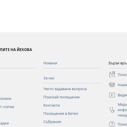
ЛИТЕ НА ЙЕХОВА
Новини
Бързи връ
Поис
За нас
Наме
(отваря
Често задавани въпроси
нов
Виде
Поискай посещение
прозорец)
покани
Меди
Контакти
т статии
инфо
Посещения в Бетел
лека
Събрания
радки
Пом