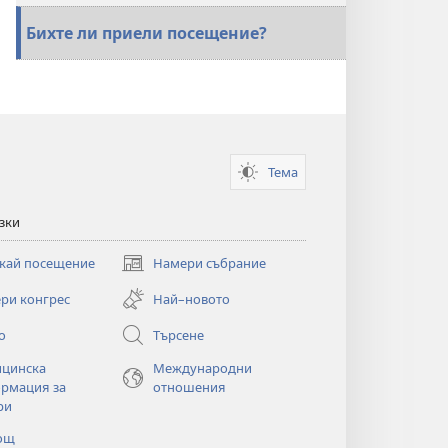
Бихте ли приели посещение?
Тема
зки
кай посещение
Намери събрание
(отваря
нов
ри конгрес
Най–новото
прозорец)
о
Търсене
цинска
Международни
рмация за
отношения
ри
ощ