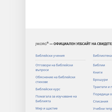
®
JW.ORG
— ОФИЦИАЛЕН УЕБСАЙТ НА СВИДЕТЕ
Библейски учения
Библиотека
Отговори на библейски
Библии
въпроси
Книги
Обяснение на библейски
Брошури
стихове
Трактати и 
Библейски курс
Поредици о
Помагала за изучаване на
Библията
Списания
Мир и щастие
Учебни тет