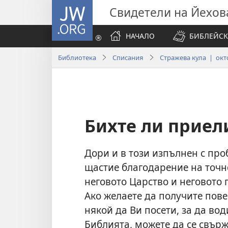
JW.ORG
Свидетели на Йехов
НАЧАЛО
БИБЛЕЙСК
Библиотека
Списания
Стражева кула | окто
Бихте ли приел
Дори и в този изпълнен с про
щастие благодарение на точно
неговото Царство и неговото 
Ако желаете да получите пов
някой да Ви посети, за да вод
Библията, можете да се свърж