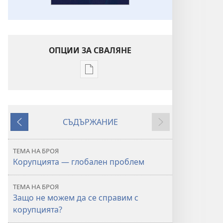
ОПЦИИ ЗА СВАЛЯНЕ
Опции
за
сваляне
на
СЪДЪРЖАНИЕ
издания
Назад
Напред
СТРАЖЕВА
КУЛА
ТЕМА НА БРОЯ
Корупцията —
Корупцията — глобален проблем
глобален
проблем
ТЕМА НА БРОЯ
Защо не можем да се справим с
корупцията?