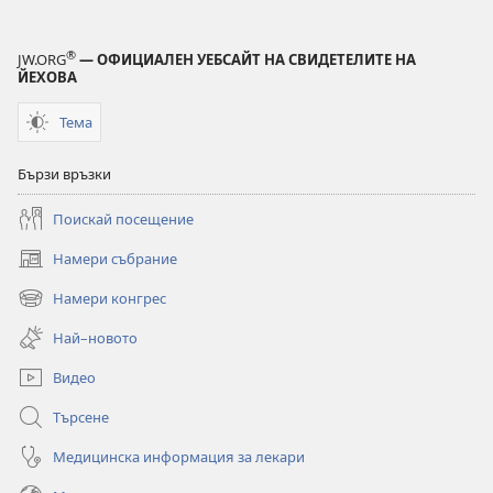
СТРАЖЕВА
КУЛА
®
JW.ORG
— ОФИЦИАЛЕН УЕБСАЙТ НА СВИДЕТЕЛИТЕ НА
март
ЙЕХОВА
2010 г.
Тема
Бързи връзки
Поискай посещение
Намери събрание
(отваря
нов
Намери конгрес
(отваря
прозорец)
нов
Най–новото
прозорец)
Видео
Търсене
Медицинска информация за лекари