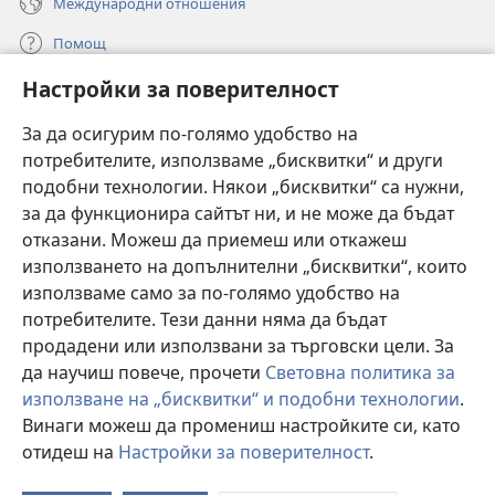
Международни отношения
Помощ
Настройки за поверителност
Дарения
(отваря
нов
За да осигурим по-голямо удобство на
прозорец)
потребителите, използваме „бисквитки“ и други
ОНЛАЙН БИБЛИОТЕКА „Стражева кула“
(отваря
подобни технологии. Някои „бисквитки“ са нужни,
нов
®
JW Hub
за да функционира сайтът ни, и не може да бъдат
прозорец)
(отваря
отказани. Можеш да приемеш или откажеш
нов
®
JW Library
прозорец)
използването на допълнителни „бисквитки“, които
използваме само за по-голямо удобство на
®
Watchtower Library
потребителите. Тези данни няма да бъдат
продадени или използвани за търговски цели. За
да научиш повече, прочети
Световна политика за
използване на „бисквитки“ и подобни технологии
.
Copyright
© 2026 Watch Tower Bible and Tract Society of Pennsylvania.
Винаги можеш да промениш настройките си, като
УСЛОВИЯ ЗА ПОЛЗВАНЕ
|
ПОЛИТИКА ЗА ПОВЕРИТЕЛНОСТ
|
отидеш на
Настройки за поверителност
.
П
НАСТРОЙКИ ЗА ПОВЕРИТЕЛНОСТ
с