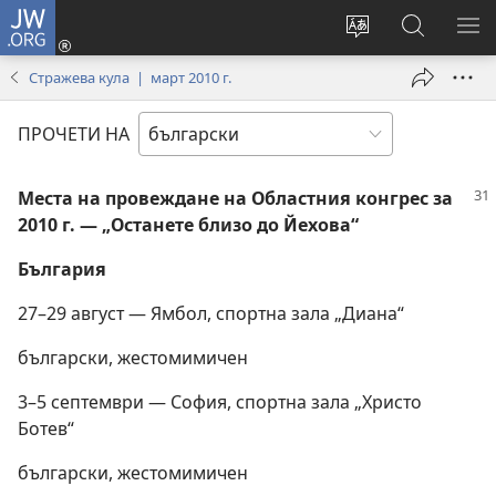
JW.ORG
Влез
(отваря
Смени
Търсене
ПО
нов
езика
в
МЕ
Стражева кула | март 2010 г.
прозорец)
на
JW.ORG
сайта
ПРОЧЕТИ НА
Места на провеждане на Областния конгрес за
2010 г. — „Останете близо до Йехова“
България
27–29 август — Ямбол, спортна зала „Диана“
български, жестомимичен
3–5 септември — София, спортна зала „Христо
Ботев“
български, жестомимичен