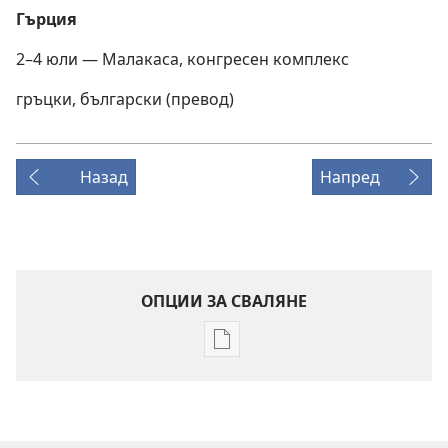
Гърция
2–4 юли — Малакаса, конгресен комплекс
гръцки, български (превод)
Назад
Напред
ОПЦИИ ЗА СВАЛЯНЕ
Опции
за
сваляне
на
издания