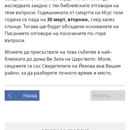
изследвате заедно с тях библейските отговори на
тези въпроси. Годишнината от смъртта на Исус тази
година се пада на
30 март, вторник,
след залез
слънце. Тогава ще бъдат обсъдени основаните на
Писанието отговори на посочените по–горе
въпроси.
Можете да присъствате на това събитие в най–
близката до дома Ви Зала на Царството. Моля,
свържете се със Свидетелите на Йехова във Вашия
район, за да разберете точното време и място.
Назад
Напред