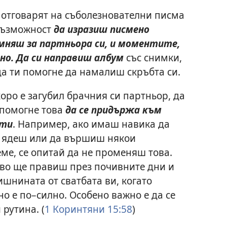
 отговарят на съболезнователни писма
 възможност
да изразиш писмено
мняш за партньора си, и моментите,
дно. Да си направиш албум
със снимки,
а ти помогне да намалиш скръбта си.
оро е загубил брачния си партньор, да
 помогне това
да се придържа към
сти
. Например, ако имаш навика да
а ядеш или да вършиш някои
ме, се опитай да не променяш това.
во ще правиш през почивните дни и
ишнината от сватбата ви, когато
но е по–силно. Особено важно е да се
рутина. (
1 Коринтяни 15:58
)