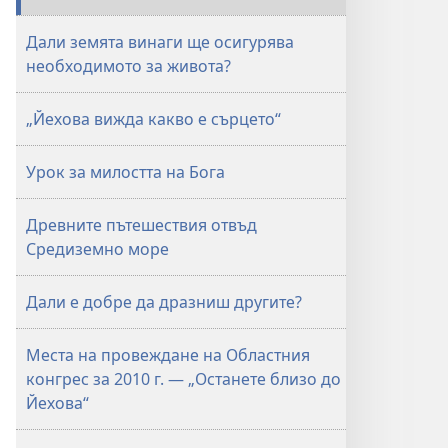
Дали земята винаги ще осигурява
необходимото за живота?
„Йехова вижда какво е сърцето“
Урок за милостта на Бога
Древните пътешествия отвъд
Средиземно море
Дали е добре да дразниш другите?
Места на провеждане на Областния
конгрес за 2010 г. — „Останете близо до
Йехова“