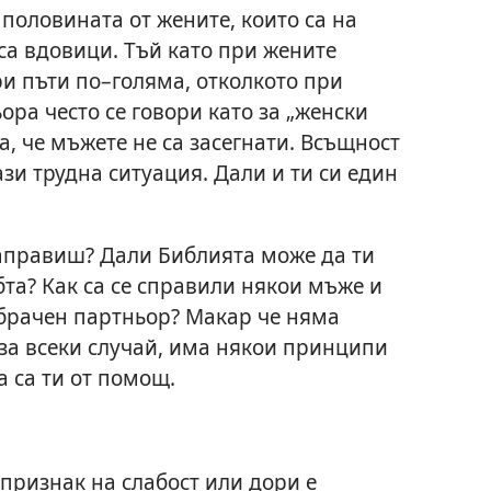
 половината от жените, които са на
са вдовици. Тъй като при жените
ри пъти по–голяма, отколкото при
ора често се говори като за „женски
а, че мъжете не са засегнати. Всъщност
зи трудна ситуация. Дали и ти си един
направиш? Дали Библията може да ти
та? Как са се справили някои мъже и
 брачен партньор? Макар че няма
за всеки случай, има някои принципи
 са ти от помощ.
 признак на слабост или дори е