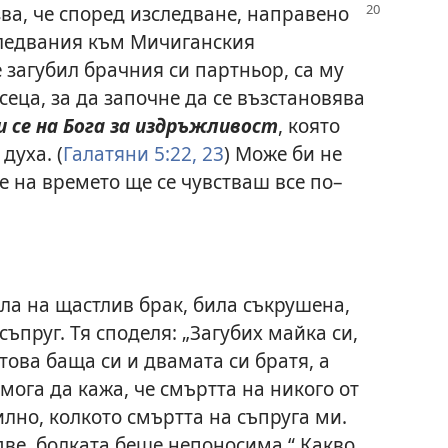
зва, че според изследване,
направено
следвания към Мичиганския
е загубил брачния си партньор, са му
еца, за да започне да се възстановява
 се на Бога за издръжливост
, която
духа. (
Галатяни 5:22, 23
) Може би не
ие на времето ще се чувстваш все по–
ала на щастлив брак, била съкрушена,
съпруг. Тя споделя: „Загубих майка си,
 това баща си и двамата си братя, а
 мога да кажа, че смъртта на никого от
илно, колкото смъртта на съпруга ми.
две, болката беше непоносима.“ Какво