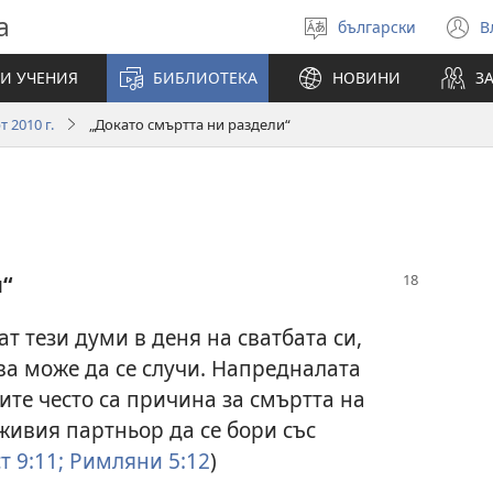
а
български
В
Избери
(
език
н
И УЧЕНИЯ
БИБЛИОТЕКА
НОВИНИ
З
п
 2010 г.
„Докато смъртта ни раздели“
и“
 тези думи в деня на сватбата си,
ова може да се случи. Напредналата
ките често са причина за смъртта на
живия партньор да се бори със
т 9:11;
Римляни 5:12
)