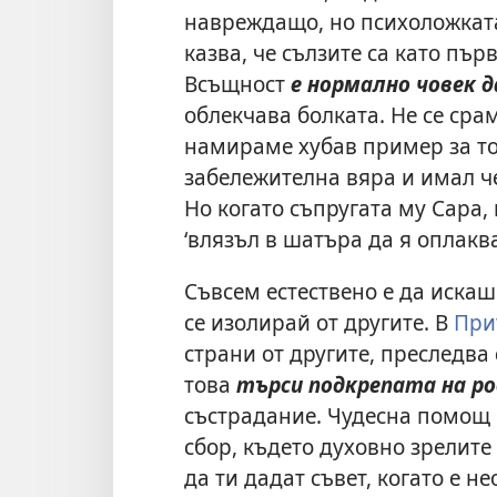
навреждащо, но психоложката
казва, че сълзите са като пъ
Всъщност
е нормално човек д
облекчава болката. Не се сра
намираме хубав пример за то
забележителна вяра и имал че
Но когато съпругата му Сара,
‘влязъл в шатъра да я оплаква 
Съвсем естествено е да искаш
се изолирай от другите. В
При
страни от
другите, преследва
това
търси подкрепата на ро
състрадание. Чудесна помощ 
сбор, където духовно зрелите
да ти дадат съвет, когато е не