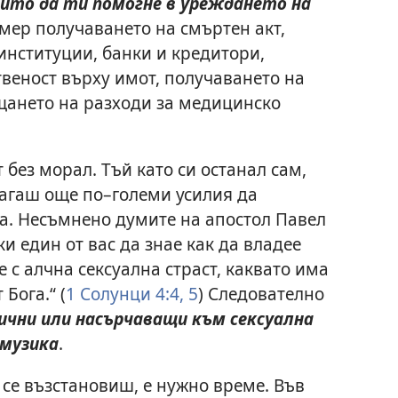
ойто да ти помогне в уреждането на
ер получаването на смъртен акт,
нституции, банки и кредитори,
твеност върху имот, получаването на
щането на разходи за медицинско
 без морал. Тъй като си останал сам,
агаш още по–големи усилия да
а. Несъмнено думите на апостол Павел
ки един от вас да знае как да владее
не с алчна сексуална страст, каквато има
Бога.“ (
1 Солунци 4:4, 5
) Следователно
ични или насърчаващи към сексуална
 музика
.
 се възстановиш, е нужно време. Във