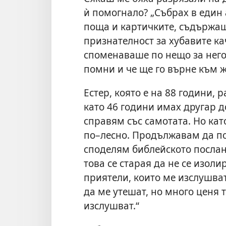
ѝ помогнало? „Събрах в един
поща и картичките, съдържащ
признателност за хубавите ка
споменаваше по нещо за него.
помни и че ще го върне към ж
Естер, която е на 88 години, 
като 46 години имах другар до
справям със самотата. Но кат
по–лесно. Продължавам да п
споделям библейското послани
това се старая да не се изол
приятели, които ме изслушват.
да ме утешат, но много ценя т
изслушват.“