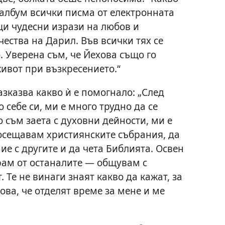
 албум всички писма от електронната
и чудесни изрази на любов и
чества на Дарил. Във всички тях се
 Уверена съм, че Йехова също го
ивот при възкресението.“
разказва какво ѝ е помогнало: „След
 себе си, ми е много трудно да се
о съм заета с духовни дейности, ми е
осещавам християнските събрания, да
е с другите и да чета Библията. Освен
ирам от останалите — общувам с
 Те не винаги знаят какво да кажат, за
ова, че отделят време за мене и ме