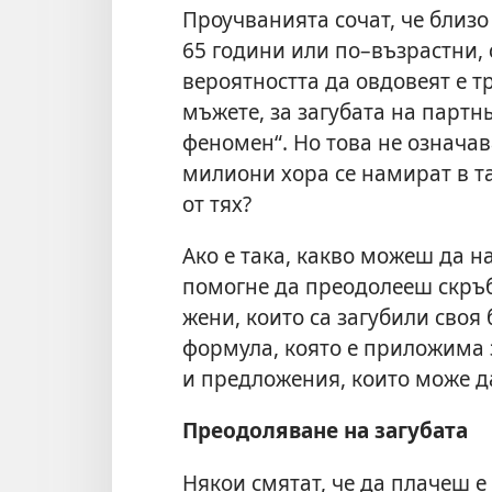
Проучванията сочат, че близо
65 години или по–възрастни, 
вероятността да овдовеят е т
мъжете, за загубата на партнь
феномен“. Но това не означав
милиони хора се намират в та
от тях?
Ако е така, какво можеш да 
помогне да преодолееш скръб
жени, които са загубили своя
формула, която е приложима 
и предложения, които може да
Преодоляване на загубата
Някои смятат, че да плачеш е