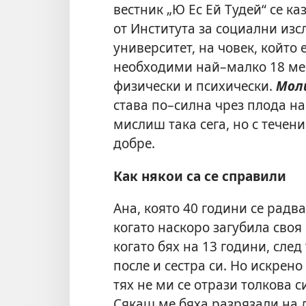
вестник „Ю Ес Ей Тудей“ се ка
от Института за социални из
университет, на човек, който 
необходими най–малко 18 мес
физически и психически.
Моли
става по–силна чрез плода на 
мислиш така сега, но с течен
добре.
Как някои са се справили
Ана, която 40 години се радв
когато наскоро загубила своя 
когато бях на 13 години, след
после и сестра си. Но искрено
тях не ми се отрази толкова с
Сякаш ме бяха разрязали на 