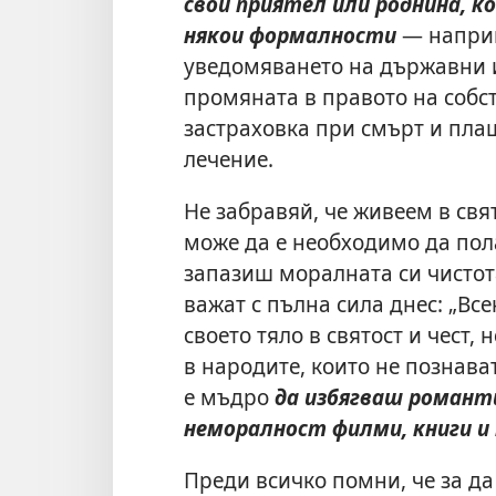
свой приятел или роднина, к
някои формалности
— наприм
уведомяването на държавни и
промяната в правото на собс
застраховка при смърт и пла
лечение.
Не забравяй, че живеем в свят
може да е необходимо да пол
запазиш моралната си чистот
важат с пълна сила днес: „Все
своето тяло в святост и чест, 
в народите, които не познават 
е мъдро
да избягваш романт
неморалност филми, книги и
Преди всичко помни, че за да