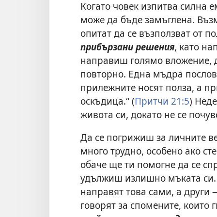
Когато човек изпитва силна 
може да бъде замъглена. Въз
опитат да се възползват от п
прибързани решения
, като н
направиш голямо вложение, 
повторно. Една мъдра послов
прилежните носят полза, а пр
оскъдица.“ (
Притчи 21:5
) Нед
живота си, докато не се поч
Да се погрижиш за личните в
много трудно, особено ако ст
обаче ще ти помогне да се сп
удължиш излишно мъката си. 
направят това сами, а други —
говорят за спомените, които