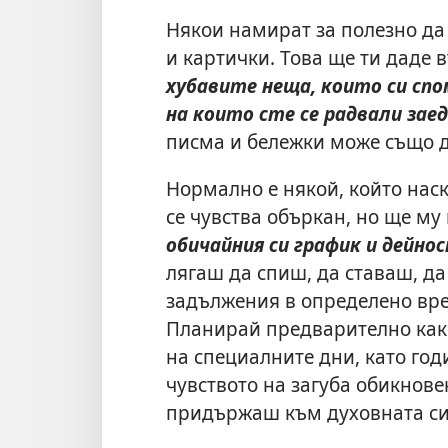
Някои намират за полезно да
и картички. Това ще ти даде
хубавите неща, които си спо
на които сте се радвали зае
писма и бележки може също д
Нормално е някой, който наск
се чувства объркан, но ще му
обичайния си график и дейно
лягаш да спиш, да ставаш, д
задължения в определено вре
Планирай предварително как
на специалните дни, като год
чувството на загуба обикнове
придържаш към духовната си 