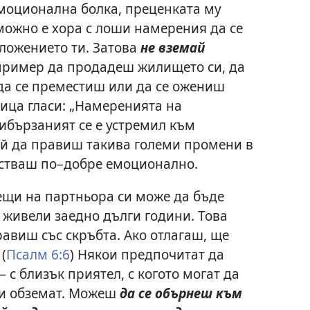
емоционална болка, преценката му
можно е хора с лоши намерения да се
оложението ти. Затова
не вземай
апример да продадеш жилището си, да
да се преместиш или да се ожениш
ица гласи: „Намеренията на
ибързаният се е устремил към
ей да правиш такива големи промени в
увстваш по–добре емоционално.
ещи на партньора си може да бъде
е живели заедно дълги години. Това
равиш със скръбта. Ако отлагаш, ще
(
Псалм 6:6
) Някои предпочитат да
 с близък приятел, с когото могат да
 ги обземат. Можеш
да се обърнеш към