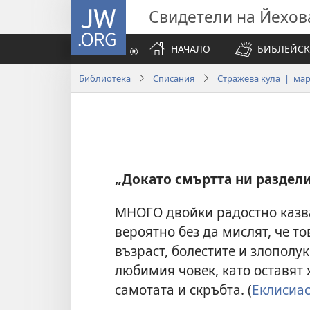
JW.ORG
Свидетели на Йехов
НАЧАЛО
БИБЛЕЙСК
Библиотека
Списания
Стражева кула | март
„Докато смъртта ни раздел
МНОГО двойки радостно казват
вероятно без да мислят, че т
възраст, болестите и злополу
любимия човек, като оставят 
самотата и скръбта. (
Еклисиас