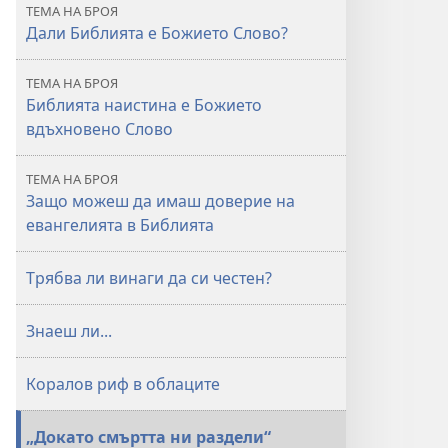
КУЛА
ТЕМА НА БРОЯ
март
Дали Библията е Божието Слово?
2010 г.
ТЕМА НА БРОЯ
Библията наистина е Божието
вдъхновено Слово
ТЕМА НА БРОЯ
Защо можеш да имаш доверие на
евангелията в Библията
Трябва ли винаги да си честен?
Знаеш ли...
Коралов риф в облаците
„Докато смъртта ни раздели“