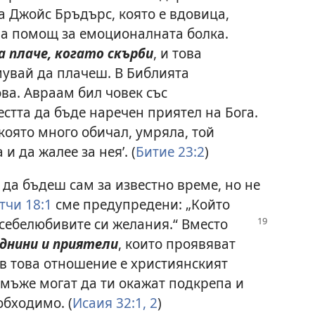
 Джойс Бръдърс, която е вдовица,
рва помощ за емоционалната болка.
а плаче, когато скърби
, и това
мувай да плачеш. В Библията
ва. Авраам бил човек със
стта да бъде наречен приятел на Бога.
 която много обичал, умряла, той
и да жалее за нея’. (
Битие 23:2
)
 да бъдеш сам за известно време, но не
тчи 18:1
сме предупредени: „Който
 себелюбивите си желания.“ Вместо
днини и приятели
, които проявяват
в това отношение е християнският
 мъже могат да ти окажат подкрепа и
обходимо. (
Исаия 32:1, 2
)