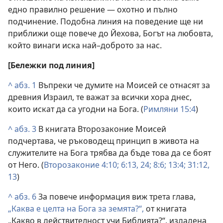
едно правилно решение — охотно и пълно
подчинение. Подобна линия на поведение ще ни
приближи още повече до Йехова, Богът на любовта,
който винаги иска най–доброто за нас.
[Бележки под линия]
^
абз. 1
Въпреки че думите на Моисей се отнасят за
древния Израил, те важат за всички хора днес,
които искат да са угодни на Бога. (
Римляни 15:4
)
^
абз. 3
В книгата Второзаконие Моисей
подчертава, че ръководещ принцип в живота на
служителите на Бога трябва да бъде това да се боят
от Него. (
Второзаконие 4:10;
6:13,
24;
8:6;
13:4;
31:12,
13
)
^
абз. 6
За повече информация виж трета глава,
„Каква е целта на Бога за земята?“,
от книгата
„Какво в действителност учи Библията?“, издадена