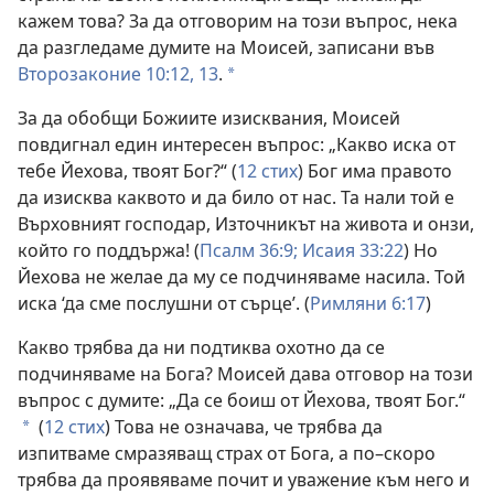
кажем това? За да отговорим на този въпрос, нека
да разгледаме думите на Моисей, записани във
Второзаконие 10:12, 13
.
*
За да обобщи Божиите изисквания, Моисей
повдигнал един интересен въпрос: „Какво иска от
тебе Йехова, твоят Бог?“ (
12 стих
) Бог има правото
да изисква каквото и да било от нас. Та нали той е
Върховният господар, Източникът на живота и онзи,
който го поддържа! (
Псалм 36:9;
Исаия 33:22
) Но
Йехова не желае да му се подчиняваме насила. Той
иска ‘да сме послушни от сърце’. (
Римляни 6:17
)
Какво трябва да ни подтиква охотно да се
подчиняваме на Бога? Моисей дава отговор на този
въпрос с думите: „Да се боиш от Йехова, твоят Бог.“
(
12 стих
) Това не означава, че трябва да
*
изпитваме смразяващ страх от Бога, а по–скоро
трябва да проявяваме почит и уважение към него и