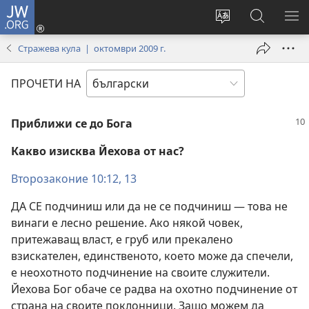
JW.ORG
Влез
(отваря
Смени
Търсене
ПО
нов
езика
в
МЕ
Стражева кула | октомври 2009 г.
прозорец)
на
JW.ORG
сайта
ПРОЧЕТИ НА
Приближи се до Бога
Какво изисква Йехова от нас?
Второзаконие 10:12, 13
ДА СЕ подчиниш или да не се подчиниш — това не
винаги е лесно решение. Ако някой човек,
притежаващ власт, е груб или прекалено
взискателен, единственото, което може да спечели,
е неохотното подчинение на своите служители.
Йехова Бог обаче се радва на охотно подчинение от
страна на своите поклонници. Защо можем да