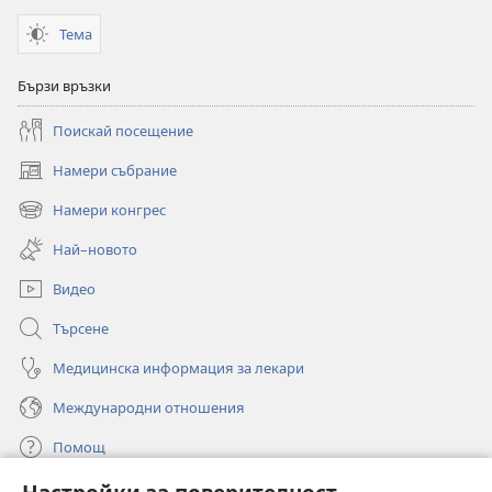
2009 г.
Тема
Бързи връзки
Поискай посещение
Намери събрание
(отваря
нов
Намери конгрес
(отваря
прозорец)
нов
Най–новото
прозорец)
Видео
Търсене
Медицинска информация за лекари
Международни отношения
Помощ