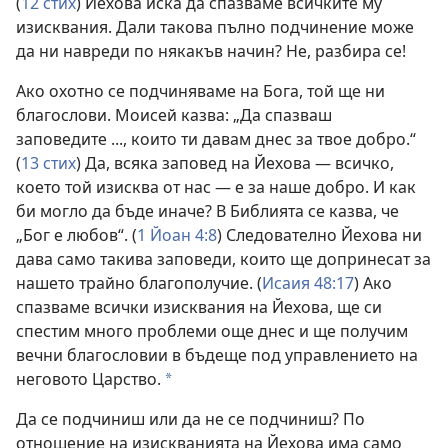
(
12 стих
) Йехова иска да спазваме всичките му
изисквания. Дали такова пълно подчинение може
да ни навреди по някакъв начин? Не, разбира се!
Ако охотно се подчиняваме на Бога, той ще ни
благослови. Моисей казва: „Да спазваш
заповедите ..., които ти давам днес за твое добро.“
(
13 стих
) Да, всяка заповед на Йехова — всичко,
което той изисква от нас — е за наше добро. И как
би могло да бъде иначе? В Библията се казва, че
„Бог е любов“. (
1 Йоан 4:8
) Следователно Йехова ни
дава само такива заповеди, които ще допринесат за
нашето трайно благополучие. (
Исаия 48:17
) Ако
спазваме всички изисквания на Йехова, ще си
спестим много проблеми още днес и ще получим
вечни благословии в бъдеще под управлението на
неговото Царство.
*
Да се подчиниш или да не се подчиниш? По
отношение на изискванията на Йехова има само