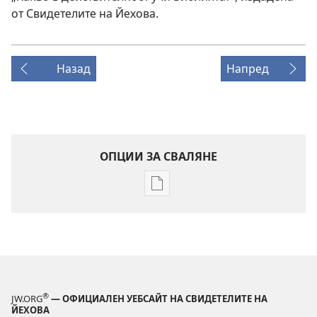
от Свидетелите на Йехова.
Назад
Напред
ОПЦИИ ЗА СВАЛЯНЕ
Опции
за
сваляне
на
издания
СТРАЖЕВА
КУЛА
®
JW.ORG
— ОФИЦИАЛЕН УЕБСАЙТ НА СВИДЕТЕЛИТЕ НА
октомври
ЙЕХОВА