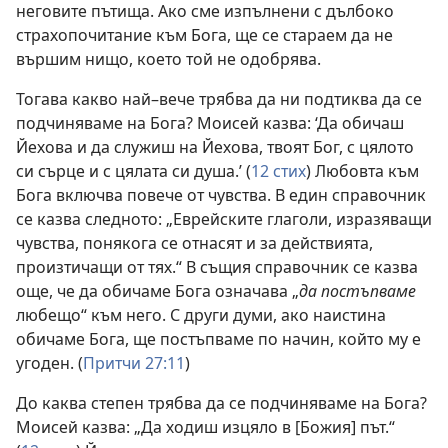
неговите пътища. Ако сме изпълнени с дълбоко
страхопочитание към Бога, ще се стараем да не
вършим нищо, което той не одобрява.
Тогава какво най–вече трябва да ни подтиква да се
подчиняваме на Бога? Моисей казва: ‘Да обичаш
Йехова и да служиш на Йехова, твоят Бог, с цялото
си сърце и с цялата си душа.’ (
12 стих
) Любовта към
Бога включва повече от чувства. В един справочник
се казва следното: „Еврейските глаголи, изразяващи
чувства, понякога се отнасят и за действията,
произтичащи от тях.“ В същия справочник се казва
още, че да обичаме Бога означава „
да постъпваме
любещо“ към него. С други думи, ако наистина
обичаме Бога, ще постъпваме по начин, който му е
угоден. (
Притчи 27:11
)
До каква степен трябва да се подчиняваме на Бога?
Моисей казва: „Да ходиш изцяло в [Божия] път.“