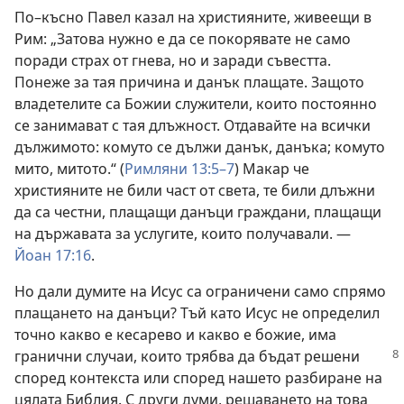
По–късно Павел казал на християните, живеещи в
Рим: „Затова нужно е да се покорявате не само
поради страх от гнева, но и заради съвестта.
Понеже за тая причина и данък плащате. Защото
владетелите са Божии служители, които постоянно
се занимават с тая длъжност. Отдавайте на всички
дължимото: комуто се дължи данък, данъка; комуто
мито, митото.“ (
Римляни 13:5–7
) Макар че
християните не били част от света, те били длъжни
да са честни, плащащи данъци граждани, плащащи
на държавата за услугите, които получавали. —
Йоан 17:16
.
Но дали думите на Исус са ограничени само спрямо
плащането на данъци? Тъй като Исус не определил
точно какво е кесарево и какво е божие, има
гранични
случаи, които трябва да бъдат решени
според контекста или според нашето разбиране на
цялата Библия. С други думи, решаването на това