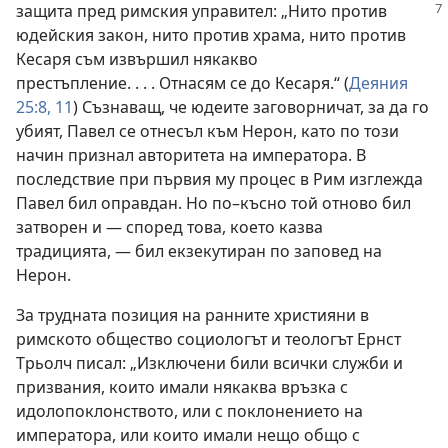
защита пред римския управител:
„Нито против
юдейския закон, нито против храма, нито против
Кесаря съм извършил някакво
престъпление. . . . Отнасям се до Кесаря.“ (
Деяния
25:8,
11
) Съзнаващ, че юдеите заговорничат, за да го
убият, Павел се отнесъл към Нерон, като по този
начин признал авторитета на императора. В
последствие при първия му процес в Рим изглежда
Павел бил оправдан. Но по–късно той отново бил
затворен и — според това, което казва
традицията, — бил екзекутиран по заповед на
Нерон.
За трудната позиция на ранните християни в
римското общество социологът и теологът Ернст
Трьолч писал: „Изключени били всички служби и
призвания, които имали някаква връзка с
идолопоклонството, или с поклонението на
императора, или които имали нещо общо с