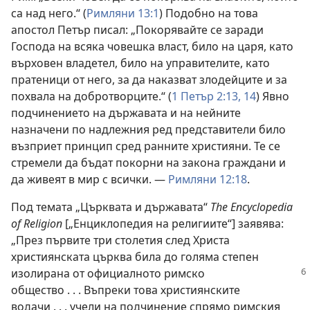
са над него.“ (
Римляни 13:1
) Подобно на това
апостол Петър писал: „Покорявайте се заради
Господа на всяка човешка власт, било на царя, като
върховен владетел, било на управителите, като
пратеници от него, за да наказват злодейците и за
похвала на добротворците.“ (
1 Петър 2:13, 14
) Явно
подчинението на държавата и на нейните
назначени по надлежния ред представители било
възприет принцип сред ранните християни. Те се
стремели да бъдат покорни на закона граждани и
да живеят в мир с всички. —
Римляни 12:18
.
Под темата „Църквата и държавата“
The Encyclopedia
of Religion
[„Енциклопедия на религиите“] заявява:
„През първите три столетия след Христа
християнската църква била до голяма степен
изолирана от официалното
римско
общество . . . Въпреки това християнските
водачи . . . учели на подчинение спрямо римския