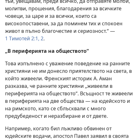
тъй, увещавам, преди всичко, да отправяте молби,
молитви, прошения, благодарения за всичките
човеци, за царе и за всички, които са
високопоставени, за да поминем тих и спокоен
живот в пълно благочестие и сериозност.“ —
1 Тимотей 2:1, 2
.
„В периферията на обществото“
Това изпълнено с уважение поведение на ранните
християни не им донесло приятелството на света, в
който живеели. Френският историк А. Аман
разказва, че ранните християни „живеели в
периферията на обществото“. Всъщност те живеели
в периферията на две общества — на юдейското и
на римското, като се сблъсквали с много
предубеденост и неразбиране и от двете.
Например, когато бил лъжливо обвинен от
юдейските водачи, апостол Павел заявил в своята