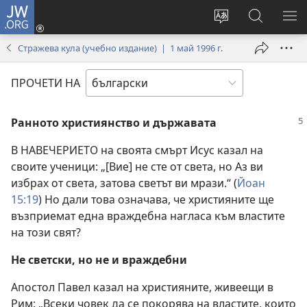
JW.ORG
Влез
(отваря
Смени
Търсене
ПО
нов
езика
в
МЕ
Стражева кула (учебно издание) | 1 май 1996 г.
прозорец)
на
JW.ORG
сайта
ПРОЧЕТИ НА
Ранното християнство и държавата
В НАВЕЧЕРИЕТО на своята смърт Исус казал на
своите ученици: „[Вие] не сте от света, но Аз ви
избрах от света, затова светът ви мрази.“ (
Йоан
15:19
) Но дали това означава, че християните ще
възприемат една враждебна нагласа към властите
на този свят?
Не светски, но не и враждебни
Апостол Павел казал на християните, живеещи в
Рим: „Всеки човек да се покорява на властите, които