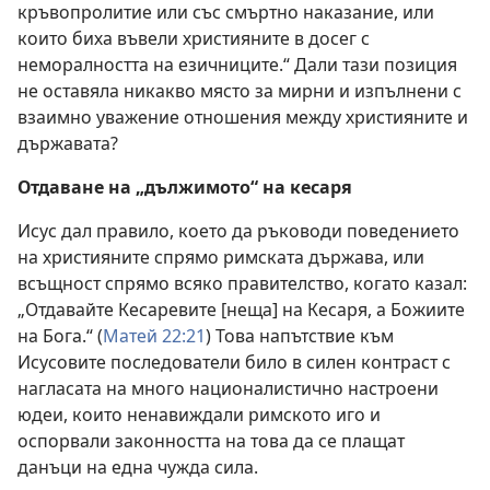
кръвопролитие или със смъртно наказание, или
които биха въвели християните в досег с
неморалността на езичниците.“ Дали тази позиция
не оставяла никакво място за мирни и изпълнени с
взаимно уважение отношения между християните и
държавата?
Отдаване на „дължимото“ на кесаря
Исус дал правило, което да ръководи поведението
на християните спрямо римската държава, или
всъщност спрямо всяко правителство, когато казал:
„Отдавайте Кесаревите [неща] на Кесаря, а Божиите
на Бога.“ (
Матей 22:21
) Това напътствие към
Исусовите последователи било в силен контраст с
нагласата на много националистично настроени
юдеи, които ненавиждали римското иго и
оспорвали законността на това да се плащат
данъци на една чужда сила.