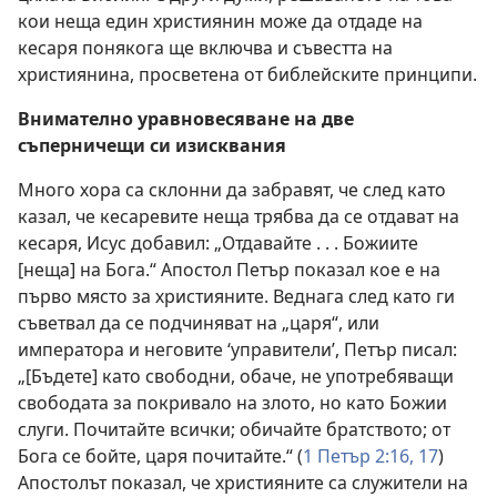
кои неща един християнин може да отдаде на
кесаря понякога ще включва и съвестта на
християнина, просветена от библейските принципи.
Внимателно уравновесяване на две
съперничещи си изисквания
Много хора са склонни да забравят, че след като
казал, че кесаревите неща трябва да се отдават на
кесаря, Исус добавил: „Отдавайте . . . Божиите
[неща] на Бога.“ Апостол Петър показал кое е на
първо място за християните. Веднага след като ги
съветвал да се подчиняват на „царя“, или
императора и неговите ‘управители’, Петър писал:
„[Бъдете] като свободни, обаче, не употребяващи
свободата за покривало на злото, но като Божии
слуги. Почитайте всички; обичайте братството; от
Бога се бойте, царя почитайте.“ (
1 Петър 2:16, 17
)
Апостолът показал, че християните са служители на