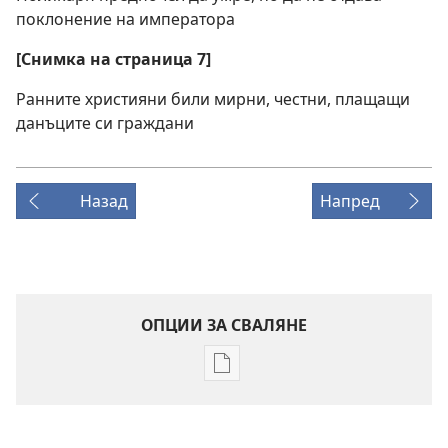
поклонение на императора
[Снимка на страница 7]
Ранните християни били мирни, честни, плащащи
данъците си граждани
Назад
Напред
ОПЦИИ ЗА СВАЛЯНЕ
Опции
за
сваляне
на