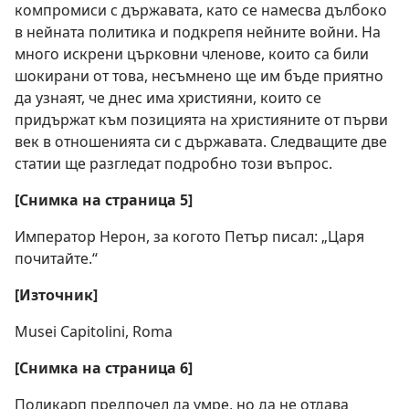
компромиси с държавата, като се намесва дълбоко
в нейната политика и подкрепя нейните войни. На
много искрени църковни членове, които са били
шокирани от това, несъмнено ще им бъде приятно
да узнаят, че днес има християни, които се
придържат към позицията на християните от първи
век в отношенията си с държавата. Следващите две
статии ще разгледат подробно този въпрос.
[Снимка на страница 5]
Император Нерон, за когото Петър писал: „Царя
почитайте.“
[Източник]
Musei Capitolini, Roma
[Снимка на страница 6]
Поликарп предпочел да умре, но да не отдава