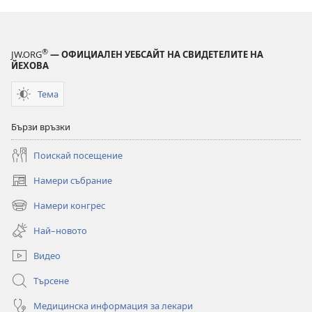
издания
СТРАЖЕВА
КУЛА
®
JW.ORG
— ОФИЦИАЛЕН УЕБСАЙТ НА СВИДЕТЕЛИТЕ НА
(УЧЕБНО
ЙЕХОВА
ИЗДАНИЕ)
Тема
1 май
1996 г.
Бързи връзки
Поискай посещение
Намери събрание
(отваря
нов
Намери конгрес
(отваря
прозорец)
нов
Най–новото
прозорец)
Видео
Търсене
Медицинска информация за лекари