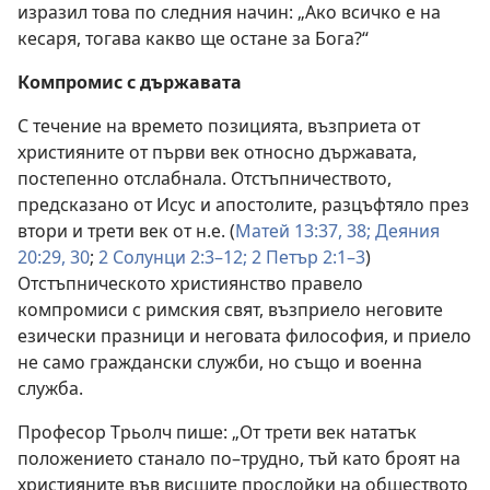
изразил това по следния начин: „Ако всичко е на
кесаря, тогава какво ще остане за Бога?“
Компромис с държавата
С течение на времето позицията, възприета от
християните от първи век относно държавата,
постепенно отслабнала. Отстъпничеството,
предсказано от Исус и апостолите, разцъфтяло през
втори и трети век от н.е. (
Матей 13:37, 38;
Деяния
20:29, 30
;
2 Солунци 2:3–12;
2 Петър 2:1–3
)
Отстъпническото християнство правело
компромиси с римския свят, възприело неговите
езически празници и неговата философия, и приело
не само граждански служби, но също и военна
служба.
Професор Трьолч пише: „От трети век нататък
положението станало по–трудно, тъй като броят на
християните във висшите прослойки на обществото