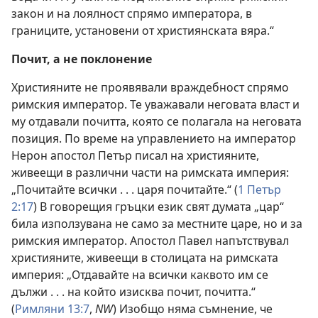
закон и на лоялност спрямо императора, в
границите, установени от християнската вяра.“
Почит, а не поклонение
Християните не проявявали враждебност спрямо
римския император. Те уважавали неговата власт и
му отдавали почитта, която се полагала на неговата
позиция. По време на управлението на император
Нерон апостол Петър писал на християните,
живеещи в различни части на римската империя:
„Почитайте всички . . . царя почитайте.“ (
1 Петър
2:17
) В говорещия гръцки език свят думата „цар“
била използувана не само за местните царе, но и за
римския император. Апостол Павел напътствувал
християните, живеещи в столицата на римската
империя: „Отдавайте на всички каквото им се
дължи . . . на който изисква почит, почитта.“
(
Римляни 13:7
,
NW
) Изобщо няма съмнение, че