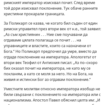
римският император изисквал почит. След време
той дори изисквал поклонение. Тук обаче ранните
християни прокарали границата.
За Поликарп се казва, че когато бил съден от един
римски управител през втори век от н.е., той заявил:
„Аз съм християнин . . . Ние сме поучавани да
отдаваме цялата полагаща се почит . . . на
управниците и властите, които са назначени от
Бога.“ Но Поликарп предпочел да умре, вместо да
отдаде поклонение на императора. Апологетът от
втори век Теофил от Антиохия писал: „Аз по–скоро
бих оказал почит на императора, не като му се
покланям, а като се моля за него. Но на Бога, на
живия и истински Бог аз отдавам поклонение.“
Уместните молитви относно императора изобщо не
били свързани с поклонението на императора или с
национализма. Апостол Павел обяснил целта им: „И