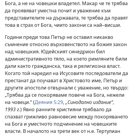
Бога, а не на човешки владетел. Макар че те трябва
да проявяват уместна почит и уважение към
представителите на държавата, те трябва да правят
това в страх от Бога, чиито закони са най–висши.
Години преди това Петър не оставил никакво
съмнение относно върховенството на божия закон
над човешкия. Юдейският синедрион бил
административното тяло, на което римляните били
дали както гражданска, така и религиозна власт.
Когато той наредил на Исусовите последователи да
престанат да поучават в Христовото име, Петър и
другите апостоли отвърнали с уважение, но твърдо:
„Трябва да се покоряваме повече на Бога, нежели
на човеци.“ (
Деяния 5:29
,
„Синодално издание“,
1993 г.
) Явно ранните християни трябвало да
спазват грижливо равновесие между покоряването
на Бога и уместното подчинение на човешките
власти. В началото на трети век от н.е. Тертулиан