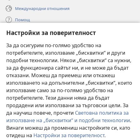
Международни отношения
Помощ
Настройки за поверителност
Дарения
(отваря
нов
За да осигурим по-голямо удобство на
прозорец)
потребителите, използваме „бисквитки“ и други
ОНЛАЙН БИБЛИОТЕКА „Стражева кула“
(отваря
подобни технологии. Някои „бисквитки“ са нужни,
нов
®
JW Hub
за да функционира сайтът ни, и не може да бъдат
прозорец)
(отваря
отказани. Можеш да приемеш или откажеш
нов
®
JW Library
прозорец)
използването на допълнителни „бисквитки“, които
използваме само за по-голямо удобство на
®
Watchtower Library
потребителите. Тези данни няма да бъдат
продадени или използвани за търговски цели. За
да научиш повече, прочети
Световна политика за
използване на „бисквитки“ и подобни технологии
.
Copyright
© 2026 Watch Tower Bible and Tract Society of Pennsylvania.
Винаги можеш да промениш настройките си, като
УСЛОВИЯ ЗА ПОЛЗВАНЕ
|
ПОЛИТИКА ЗА ПОВЕРИТЕЛНОСТ
|
отидеш на
Настройки за поверителност
.
П
НАСТРОЙКИ ЗА ПОВЕРИТЕЛНОСТ