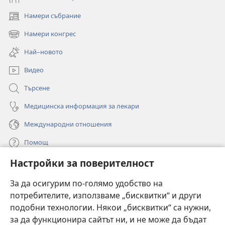
Намери събрание
(отваря
нов
Намери конгрес
(отваря
прозорец)
нов
Най–новото
прозорец)
Видео
Търсене
Медицинска информация за лекари
Международни отношения
Помощ
Настройки за поверителност
Дарения
(отваря
нов
За да осигурим по-голямо удобство на
прозорец)
потребителите, използваме „бисквитки“ и други
ОНЛАЙН БИБЛИОТЕКА „Стражева кула“
(отваря
подобни технологии. Някои „бисквитки“ са нужни,
нов
®
JW Hub
за да функционира сайтът ни, и не може да бъдат
прозорец)
(отваря