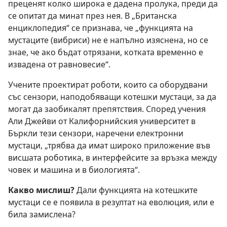
преценят колко широка е дадена пролука, преди да
се опитат да минат през нея. В „Британска
енциклопедия“ се признава, че „функцията на
мустаците (вибриси) не е напълно изяснена, но се
знае, че ако бъдат отрязани, котката временно е
извадена от равновесие“.
Учените проектират роботи, които са оборудвани
със сензори, наподобяващи котешки мустаци, за да
могат да заобикалят препятствия. Според учения
Али Джейви от Калифорнийския университет в
Бъркли тези сензори, наречени електронни
мустаци, „трябва да имат широко приложение във
висшата роботика, в интерфейсите за връзка между
човек и машина и в биологията“.
Какво мислиш?
Дали функцията на котешките
мустаци се е появила в резултат на еволюция, или е
била замислена?