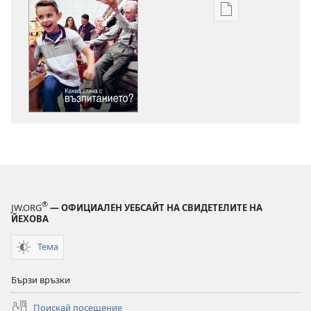
Опции
за
сваляне
на
издания
ПРОБУДЕТЕ
СЕ!
Какво
стана
с
възпитанието?
®
JW.ORG
— ОФИЦИАЛЕН УЕБСАЙТ НА СВИДЕТЕЛИТЕ НА
ЙЕХОВА
Тема
Бързи връзки
Поискай посещение