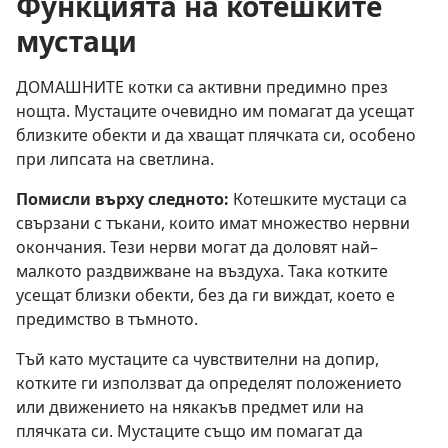
Функцията на котешките
мустаци
ДОМАШНИТЕ котки са активни предимно през
нощта. Мустаците очевидно им помагат да усещат
близките обекти и да хващат плячката си, особено
при липсата на светлина.
Помисли върху следното:
Котешките мустаци са
свързани с тъкани, които имат множество нервни
окончания. Тези нерви могат да доловят най–
малкото раздвижване на въздуха. Така котките
усещат близки обекти, без да ги виждат, което е
предимство в тъмното.
Тъй като мустаците са чувствителни на допир,
котките ги използват да определят положението
или движението на някакъв предмет или на
плячката си. Мустаците също им помагат да