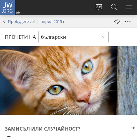
JW.ORG
Влез
(отваря
Смени
Търсене
ПО
нов
езика
в
МЕ
Пробудете се! | април 2015 г.
прозорец)
на
JW.ORG
сайта
ПРОЧЕТИ НА
ЗАМИСЪЛ ИЛИ СЛУЧАЙНОСТ?