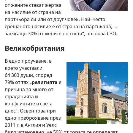
от жените стават жертва
на насилие от страна на
партньора си или от друг човек. Най–често
срещаното насилие е от страна на партньора, ...
засягащо 30% от жените по света“, посочва СЗО.
Великобритания
В едно проучване, в
което участвали
64 303 души, според
79% от тях „
религията
е
причина за много от
страданията и
конфликтите в света
днес“. Освен това при
едно преброяване през
2011 г. в Англия и Уелс
било установено, че 59% от хората се определят