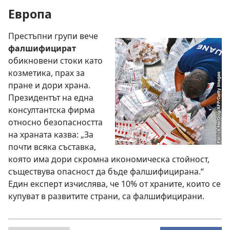
Европа
Престъпни групи вече
фалшифицират
обикновени стоки като
козметика, прах за
пране и дори храна.
Президентът на една
консултантска фирма
относно безопасността
на храната казва: „За
почти всяка съставка,
която има дори скромна икономическа стойност,
съществува опасност да бъде фалшифицирана.“
Един експерт изчислява, че 10% от храните, които се
купуват в развитите страни, са фалшифицирани.