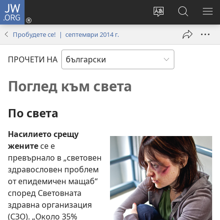
JW.ORG
Влез
(отваря
Смени
Търсене
ПО
нов
езика
в
МЕ
Пробудете се! | септември 2014 г.
прозорец)
на
JW.ORG
сайта
ПРОЧЕТИ НА
Поглед към света
По света
Насилието срещу
жените
се е
превърнало в „световен
здравословен проблем
от епидемичен мащаб“
според Световната
здравна организация
(СЗО). „Около 35%