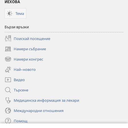
преумората
ЙЕХОВА
Тема
Бързи връзки
Поискай посещение
Намери събрание
(отваря
нов
Намери конгрес
(отваря
прозорец)
нов
Най–новото
прозорец)
Видео
Търсене
Медицинска информация за лекари
Международни отношения
Помощ