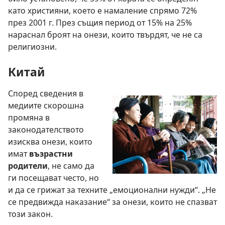
като християни, което е намаление спрямо 72%
през 2001 г. През същия период от 15% на 25%
нараснал броят на онези, които твърдят, че не са
религиозни.
Китай
Според сведения в
медиите скорошна
промяна в
законодателството
изисква онези, които
имат
възрастни
родители
, не само да
ги посещават често, но
и да се грижат за техните „емоционални нужди“. „Не
се предвижда наказание“ за онези, които не спазват
този закон.