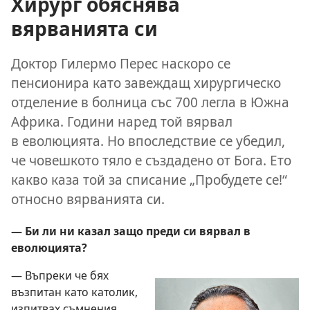
Хирург обяснява
вярванията си
Доктор Гилермо Перес наскоро се
пенсионира като завеждащ хирургическо
отделение в болница със 700 легла в Южна
Африка. Години наред той вярвал
в еволюцията. Но впоследствие се убедил,
че човешкото тяло е създадено от Бога. Ето
какво каза той за списание „Пробудете се!“
относно вярванията си.
— Би ли ни казал защо преди си вярвал в
еволюцията?
— Въпреки че бях
възпитан като католик,
изпитвах съмнения