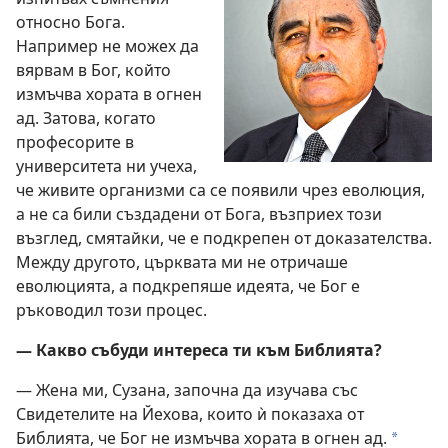
относно Бога.
Например не можех да
вярвам в Бог, който
измъчва хората в огнен
ад. Затова, когато
професорите в
университета ни учеха,
че живите организми са се появили чрез еволюция,
а не са били създадени от Бога, възприех този
възглед, смятайки, че е подкрепен от доказателства.
Между другото, църквата ми не отричаше
еволюцията, а подкрепяше идеята, че Бог е
ръководил този процес.
— Какво събуди интереса ти към Библията?
— Жена ми, Сузана, започна да изучава със
Свидетелите на Йехова, които ѝ показаха от
Библията, че Бог не измъчва хората в огнен ад.
*