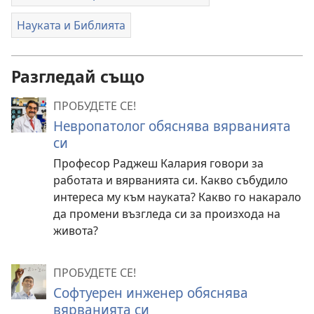
Науката и Библията
Разгледай също
ПРОБУДЕТЕ СЕ!
Невропатолог обяснява вярванията
си
Професор Раджеш Калария говори за
работата и вярванията си. Какво събудило
интереса му към науката? Какво го накарало
да промени възгледа си за произхода на
живота?
ПРОБУДЕТЕ СЕ!
Софтуерен инженер обяснява
вярванията си