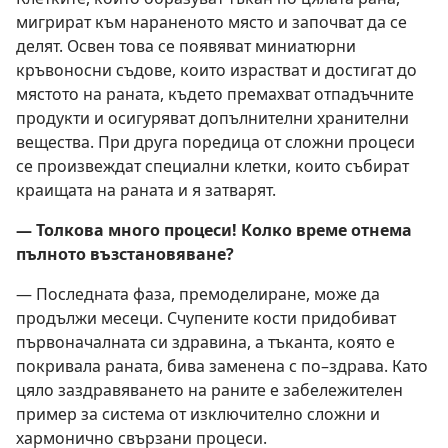
мигрират към нараненото място и започват да се
делят. Освен това се появяват миниатюрни
кръвоносни съдове, които израстват и достигат до
мястото на раната, където премахват отпадъчните
продукти и осигуряват допълнителни хранителни
вещества. При друга поредица от сложни процеси
се произвеждат специални клетки, които събират
краищата на раната и я затварят.
— Толкова много процеси! Колко време отнема
пълното възстановяване?
— Последната фаза, премоделиране, може да
продължи месеци. Счупените кости придобиват
първоначалната си здравина, а тъканта, която е
покривала раната, бива заменена с по–здрава. Като
цяло заздравяването на раните е забележителен
пример за система от изключително сложни и
хармонично свързани процеси.