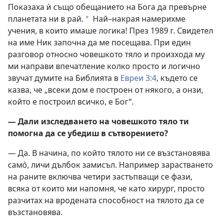
Показаха ѝ също обещанието на Бога да превърне
планетата ни в рай.
Най–накрая намерихме
*
учения, в които имаше логика! През 1989 г. Свидетел
на име Ник започна да ме посещава. При един
разговор относно човешкото тяло и произхода му
ми направи впечатление колко просто и логично
звучат думите на Библията в
Евреи 3:4
, където се
казва, че „всеки дом е построен от някого, а онзи,
който е построил всичко, е Бог“.
— Дали изследването на човешкото тяло ти
помогна да се убедиш в сътворението?
— Да. В начина, по който тялото ни се възстановява
само̀, личи дълбок замисъл. Например зарастването
на раните включва четири застъпващи се фази,
всяка от които ми напомня, че като хирург, просто
разчитах на вродената способност на тялото да се
възстановява.