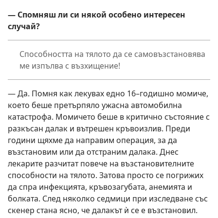
— Спомняш ли си някой особено интересен
случай?
Способността на тялото да се самовъзстановява
ме изпълва с възхищение!
— Да. Помня как лекувах едно 16–годишно момиче,
което беше претърпяло ужасна автомобилна
катастрофа. Момичето беше в критично състояние с
разкъсан далак и вътрешен кръвоизлив. Преди
години щяхме да направим операция, за да
възстановим или да отстраним далака. Днес
лекарите разчитат повече на възстановителните
способности на тялото. Затова просто се погрижих
да спра инфекцията, кръвозагубата, анемията и
болката. След няколко седмици при изследване със
скенер стана ясно, че далакът ѝ се е възстановил.