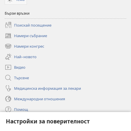
Бързи връзки
Поискай посещение
Намери събрание
(отваря
нов
Намери конгрес
(отваря
прозорец)
нов
Най–новото
прозорец)
Видео
Търсене
Медицинска информация за лекари
Международни отношения
Помощ
Настройки за поверителност
Дарения
(отваря