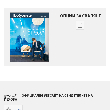
ОПЦИИ ЗА СВАЛЯНЕ
Опции
за
сваляне
на
издания
ПРОБУДЕТЕ
СЕ!
Как
да
победиш
стреса?
®
JW.ORG
— ОФИЦИАЛЕН УЕБСАЙТ НА СВИДЕТЕЛИТЕ НА
ЙЕХОВА
Тема