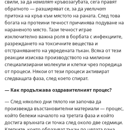
свили, за да
намалят
кръвозагубата, сега правят
обратното — разширяват се, за да
увеличат
притока на кръв към мястото на раната. След това
богата на протеини течност причинява подуване на
нараненото място. Тази течност играе
изключително важна роля в борбата с инфекциите,
разреждането на токсичните вещества и
отстраняването на увредената тъкан. Всяка от тези
реакции изисква производството на милиони
специализирани молекули и клетки чрез поредица
от процеси. Някои от тези процеси активират
следващата фаза, след което спират.
— Как продължава оздравителният процес?
— След няколко дни тялото ни започва да
произвежда възстановителни материали — процес,
който бележи началото на третата фаза и който
достига връхната си точка след около две седмици.
Клетките, които образуват тъкан по цялата рана,