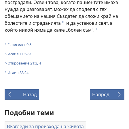
пострадали. Освен това, когато пациентите имаха
нужда да разговарят, можех да споделя с тях
обещанието на нашия Създател да сложи край на
болестите и страданията
и да установи свят, в
*
който никой няма да каже „болен съм“.
*
^
Еклисиаст 9:5
^
Исаия 11:6–9
^
Откровение 21:3, 4
^
Исаия 33:24
Назад
Напред
Подобни теми
Възгледи за произхода на живота