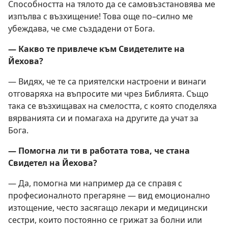
Способността на тялото да се самовъзстановява ме
изпълва с възхищение! Това още по–силно ме
убеждава, че сме създадени от Бога.
— Какво те привлече към Свидетелите на
Йехова?
— Видях, че те са приятелски настроени и винаги
отговаряха на въпросите ми чрез Библията. Също
така се възхищавах на смелостта, с която споделяха
вярванията си и помагаха на другите да учат за
Бога.
— Помогна ли ти в работата това, че стана
Свидетел на Йехова?
— Да, помогна ми например да се справя с
професионалното прегаряне — вид емоционално
изтощение, често засягащо лекари и медицински
сестри, които постоянно се грижат за болни или