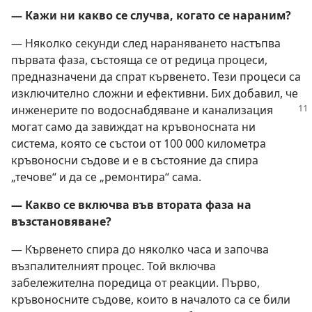
— Кажи ни какво се случва, когато се нараним?
— Няколко секунди след нараняването настъпва
първата фаза, състояща се от редица процеси,
предназначени да спрат кървенето. Тези процеси са
изключително сложни и ефективни. Бих добавил, че
инженерите по водоснабдяване и
канализация
могат само да завиждат на кръвоносната ни
система, която се състои от 100 000 километра
кръвоносни съдове и е в състояние да спира
„течове“ и да се „ремонтира“ сама.
— Какво се включва във втората фаза на
възстановяване?
— Кървенето спира до няколко часа и започва
възпалителният процес. Той включва
забележителна поредица от реакции. Първо,
кръвоносните съдове, които в началото са се били