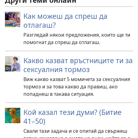
Други теми онлайн
Как можеш да спреш да
отлагаш?
Разгледай някои предложения, които ще ти
помогнат да спреш да отлагаш.
Какво казват връстниците ти за
сексуалния тормоз
Виж какво казват 5 момичета за сексуалния
тормоз и за това какво да правиш, ако
попаднеш в такава ситуация.
Кой казал тези думи? (Битие
41–50)
Свали тази задача и се опитай да свържеш