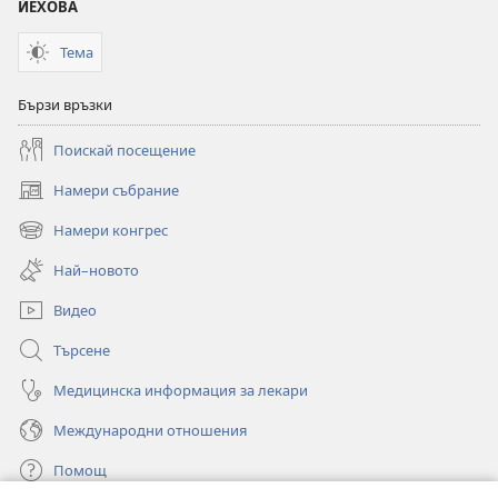
ЙЕХОВА
Тема
Бързи връзки
Поискай посещение
Намери събрание
(отваря
нов
Намери конгрес
(отваря
прозорец)
нов
Най–новото
прозорец)
Видео
Търсене
Медицинска информация за лекари
Международни отношения
Помощ