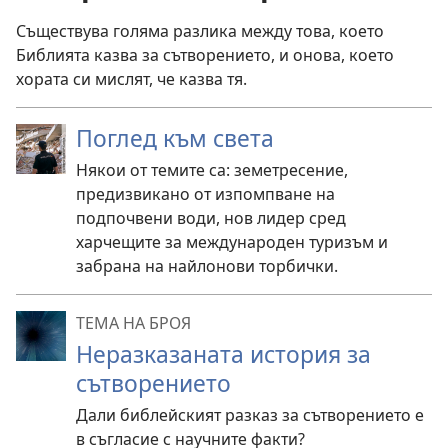
Съществува голяма разлика между това, което
Библията казва за сътворението, и онова, което
хората си мислят, че казва тя.
Поглед към света
Някои от темите са: земетресение,
предизвикано от изпомпване на
подпочвени води, нов лидер сред
харчещите за международен туризъм и
забрана на найлонови торбички.
ТЕМА НА БРОЯ
Неразказаната история за
сътворението
Дали библейският разказ за сътворението е
в съгласие с научните факти?