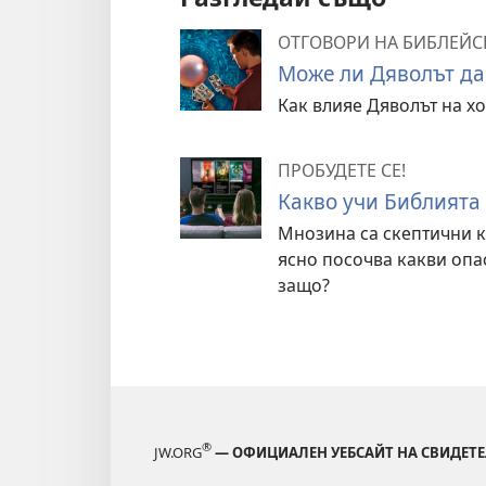
ОТГОВОРИ НА БИБЛЕЙС
Може ли Дяволът да
Как влияе Дяволът на хо
ПРОБУДЕТЕ СЕ!
Какво учи Библията
Мнозина са скептични 
ясно посочва какви опас
защо?
®
JW.ORG
— ОФИЦИАЛЕН УЕБСАЙТ НА СВИДЕТЕ