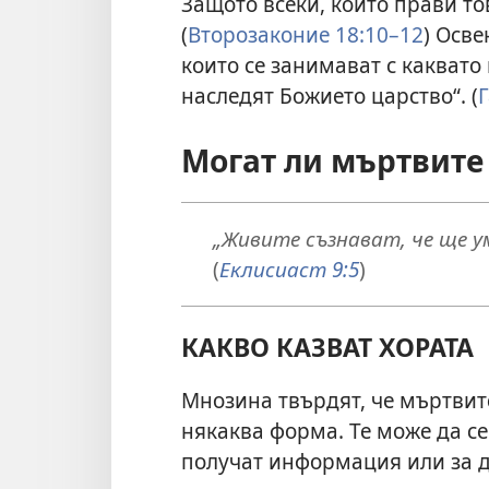
Защото всеки, който прави тов
(
Второзаконие 18:10–12
) Осве
които се занимават с каквато
наследят Божието царство“. (
Могат ли мъртвите
„Живите съзнават, че ще у
(
Еклисиаст 9:5
)
КАКВО КАЗВАТ ХОРАТА
Мнозина твърдят, че мъртвит
някаква форма. Те може да се 
получат информация или за д