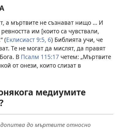
А
, а мъртвите не съзнават нищо ... И
 ревността им [които са чувствали,
“ (
Еклисиаст 9:5, 6
) Библията учи, че
ат. Те не могат да мислят, да правят
Бога. В
Псалм 115:17
четем: „Мъртвите
якой от онези, които слизат в
понякога медиумите
?
е допитва до мъртвите относно