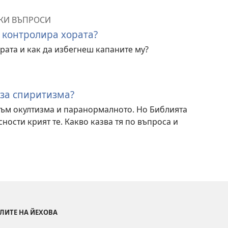
КИ ВЪПРОСИ
 контролира хората?
рата и как да избегнеш капаните му?
 за спиритизма?
към окултизма и паранормалното. Но Библията
ности крият те. Какво казва тя по въпроса и
ЛИТЕ НА ЙЕХОВА