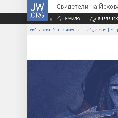
JW.ORG
Свидетели на Йехов
НАЧАЛО
БИБЛЕЙСК
Библиотека
Списания
Пробудете се! | февр