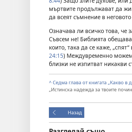
8:44
) Защо злите духове, или
мъртвите продължават да жив
да всеят съмнение в неговото 
Означава ли всичко това, че
Съвсем не! Библията обещава,
които, така да се каже, „спят“
24:15
) Междувременно можем 
близки не изпитват никакви 
^
Седма глава от книгата „Какво в 
„Истинска надежда за твоите почин
Назад
Разгледай също