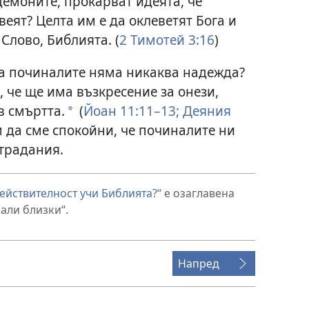
 демоните, прокарват идеята, че
еят? Целта им е да оклеветят Бога и
Слово, Библията. (
2 Тимотей 3:16
)
 за починалите няма никаква надежда?
 че ще има възкресение за онези,
 в смъртта.
(
Йоан 11:11–13;
Деяния
*
да сме спокойни, че починалите ни
страдания.
действителност учи Библията?“
е озаглавена
али близки“.
Напред