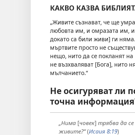
КАКВО КАЗВА БИБЛИЯТ
„Живите съзнават, че ще умрат
любовта им, и омразата им, и
докато са били живи] ги няма.
мъртвите просто не съществув
нещо, нито да се покланят на 
не възхваляват [Бога], нито н
мълчанието.“
Не осигуряват ли 
точна информация
„Нима
[
човек
]
трябва да с
живите?“
(
Исаия 8:19
)