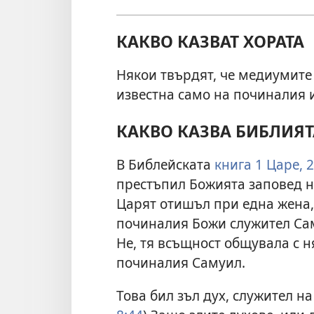
КАКВО КАЗВАТ ХОРАТА
Някои твърдят, че медиумите
известна само на починалия и
КАКВО КАЗВА БИБЛИЯТ
В Библейската
книга 1 Царе, 
престъпил Божията заповед н
Царят отишъл при една жена,
починалия Божи служител Сам
Не, тя всъщност общувала с ня
починалия Самуил.
Това бил зъл дух, служител на