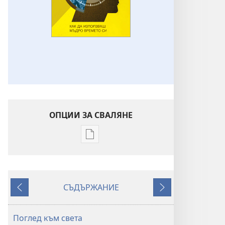
ОПЦИИ ЗА СВАЛЯНЕ
Опции
за
сваляне
на
СЪДЪРЖАНИЕ
издания
Назад
Напред
ПРОБУДЕТЕ
СЕ!
Поглед към света
Как