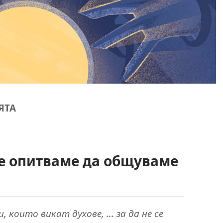
ЯТА
се опитваме да общуваме
 които викат духове, ... за да не се