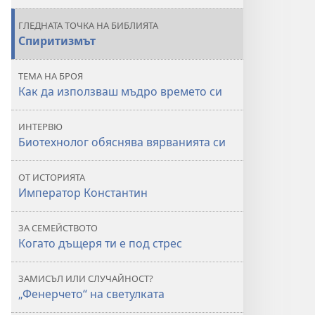
да
ГЛЕДНАТА ТОЧКА НА БИБЛИЯТА
използваш
Спиритизмът
мъдро
времето
ТЕМА НА БРОЯ
си
Как да използваш мъдро времето си
ИНТЕРВЮ
Биотехнолог обяснява вярванията си
ОТ ИСТОРИЯТА
Император Константин
ЗА СЕМЕЙСТВОТО
Когато дъщеря ти е под стрес
ЗАМИСЪЛ ИЛИ СЛУЧАЙНОСТ?
„Фенерчето“ на светулката