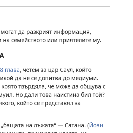
 могат да разкрият информация,
 на семейството или приятелите му.
А
28 глава
, четем за цар Саул, който
икой да не се допитва до медиуми.
 която твърдяла, че може да общува с
уил. Но дали това наистина бил той?
кого, който се представял за
 „бащата на лъжата“ — Сатана. (
Йоан