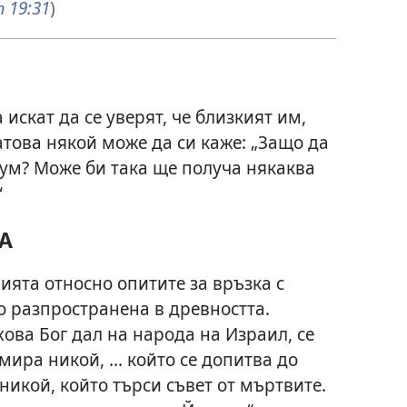
 19:31
)
 искат да се уверят, че близкият им,
Затова някой може да си каже: „Защо да
иум? Може би така ще получа някаква
“
А
лията относно опитите за връзка с
 разпространена в древността.
ова Бог дал на народа на Израил, се
мира никой, ... който се допитва до
и никой, който търси съвет от мъртвите.