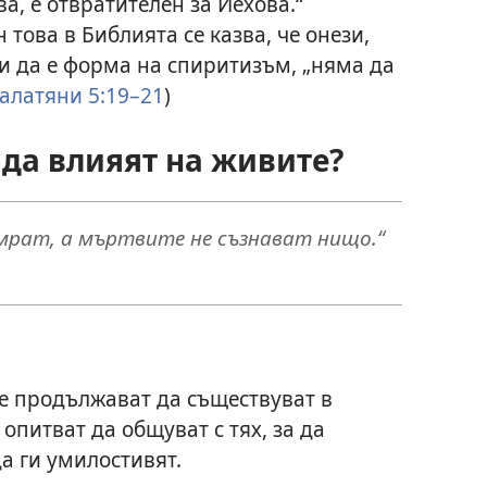
а, е отвратителен за Йехова.“
н това в Библията се казва, че онези,
 и да е форма на спиритизъм, „няма да
Галатяни 5:19–21
)
 да влияят на живите?
мрат, а мъртвите не съзнават нищо.“
е продължават да съществуват в
опитват да общуват с тях, за да
а ги умилостивят.