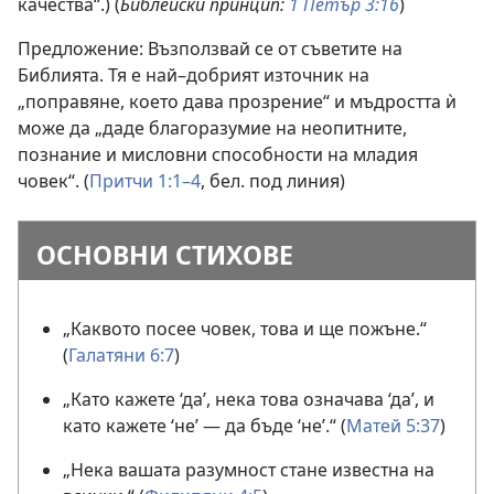
качества“.) (
Библейски принцип:
1 Петър 3:16
)
Предложение: Възползвай се от съветите на
Библията. Тя е най–добрият източник на
„поправяне, което дава прозрение“ и мъдростта ѝ
може да „даде благоразумие на неопитните,
познание и мисловни способности на младия
човек“. (
Притчи 1:1–4
, бел. под линия)
ОСНОВНИ СТИХОВЕ
„Каквото посее човек, това и ще пожъне.“
(
Галатяни 6:7
)
„Като кажете ‘да’, нека това означава ‘да’, и
като кажете ‘не’ — да бъде ‘не’.“ (
Матей 5:37
)
„Нека вашата разумност стане известна на