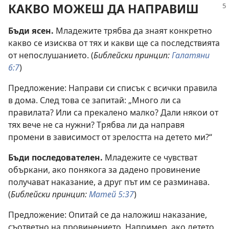
КАКВО МОЖЕШ ДА НАПРАВИШ
Бъди ясен.
Младежите трябва да знаят конкретно
какво се изисква от тях и какви ще са последствията
от непослушанието. (
Библейски принцип:
Галатяни
6:7
)
Предложение: Направи си списък с всички правила
в дома. След това се запитай: „Много ли са
правилата? Или са прекалено малко? Дали някои от
тях вече не са нужни? Трябва ли да направя
промени в зависимост от зрелостта на детето ми?“
Бъди последователен.
Младежите се чувстват
объркани, ако понякога за дадено провинение
получават наказание, а друг път им се разминава.
(
Библейски принцип:
Матей 5:37
)
Предложение: Опитай се да наложиш наказание,
съответно на провинението. Например, ако детето