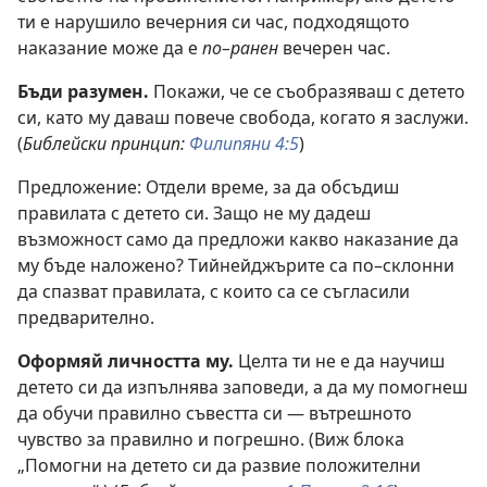
ти е нарушило вечерния си час, подходящото
наказание може да е
по–ранен
вечерен час.
Бъди разумен.
Покажи, че се съобразяваш с детето
си, като му даваш повече свобода, когато я заслужи.
(
Библейски принцип:
Филипяни 4:5
)
Предложение: Отдели време, за да обсъдиш
правилата с детето си. Защо не му дадеш
възможност само да предложи какво наказание да
му бъде наложено? Тийнейджърите са по–склонни
да спазват правилата, с които са се съгласили
предварително.
Оформяй личността му.
Целта ти не е да научиш
детето си да изпълнява заповеди, а да му помогнеш
да обучи правилно съвестта си — вътрешното
чувство за правилно и погрешно. (Виж блока
„Помогни на детето си да развие положителни