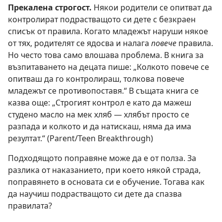
Прекалена строгост.
Някои родители се опитват да
контролират подрастващото си дете с безкраен
списък от правила. Когато младежът наруши някое
от тях, родителят се ядосва и налага
повече
правила.
Но често това само влошава проблема. В книга за
възпитаването на децата пише: „Колкото повече се
опитваш да го контролираш, толкова повече
младежът се противопоставя.“ В същата книга се
казва още: „Строгият контрол е като да мажеш
студено масло на мек хляб — хлябът просто се
разпада и колкото и да натискаш, няма да има
резултат.“ (Parent/Teen Breakthrough)
Подходящото поправяне може да е от полза. За
разлика от наказанието, при което някой страда,
поправянето в основата си е обучение. Тогава как
да научиш подрастващото си дете да спазва
правилата?