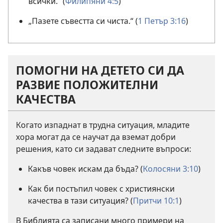
всички.“ (
Филипяни 4:5
)
„Пазете съвестта си чиста.“ (
1 Петър 3:16
)
ПОМОГНИ НА ДЕТЕТО СИ ДА
РАЗВИЕ ПОЛОЖИТЕЛНИ
КАЧЕСТВА
Когато изпаднат в трудна ситуация, младите
хора могат да се научат да вземат добри
решения, като си задават следните въпроси:
Какъв човек искам да бъда? (
Колосяни 3:10
)
Как би постъпил човек с християнски
качества в тази ситуация? (
Притчи 10:1
)
В Библията са записани много примери на