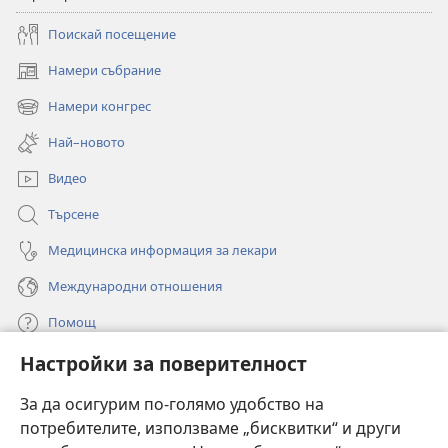
Поискай посещение
Намери събрание
(отваря
нов
Намери конгрес
(отваря
прозорец)
нов
Най–новото
прозорец)
Видео
Търсене
Медицинска информация за лекари
Международни отношения
Помощ
Настройки за поверителност
Дарения
(отваря
нов
За да осигурим по-голямо удобство на
прозорец)
потребителите, използваме „бисквитки“ и други
ОНЛАЙН БИБЛИОТЕКА „Стражева кула“
(отваря