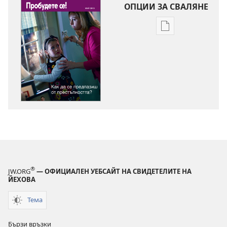
ОПЦИИ ЗА СВАЛЯНЕ
Опции
за
сваляне
на
издания
ПРОБУДЕТЕ
СЕ!
Как
да
се
предпазиш
от
®
JW.ORG
— ОФИЦИАЛЕН УЕБСАЙТ НА СВИДЕТЕЛИТЕ НА
престъпността?
ЙЕХОВА
Тема
Бързи връзки