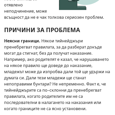
отявлено
неподчинение, може
всъщност да не е чак толкова сериозен проблем.
ПРИЧИНИ ЗА ПРОБЛЕМА
Неясни граници.
Някои тийнейджъри
пренебрегват правилата, за да разберат докъде
могат да стигнат, без да получат наказание.
Например, ако родителят е казал, че нарушаването
на някое правило ще доведе до наказание,
младежът може да изпробва дали той ще удържи на
думата си. Дали тези младежи ще станат
непоправими бунтари? Не непременно. Факт е, че
тийнейджърите са по–склонни да пренебрегват
правилата, когато родителите им не са
последователни в налагането на наказания или
когато границите не са ясно установени.