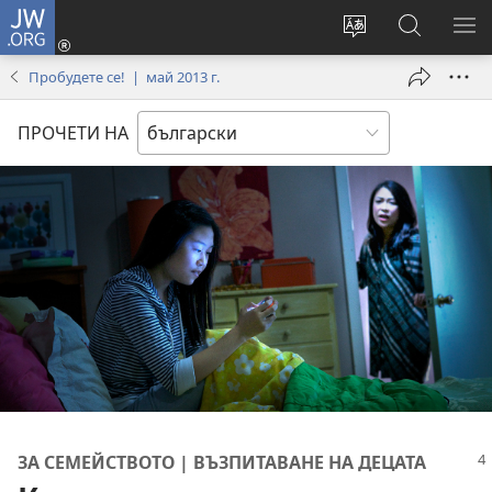
JW.ORG
Влез
(отваря
Смени
Търсене
ПО
нов
езика
в
МЕ
Пробудете се! | май 2013 г.
прозорец)
на
JW.ORG
сайта
ПРОЧЕТИ НА
ЗА СЕМЕЙСТВОТО | ВЪЗПИТАВАНЕ НА ДЕЦАТА