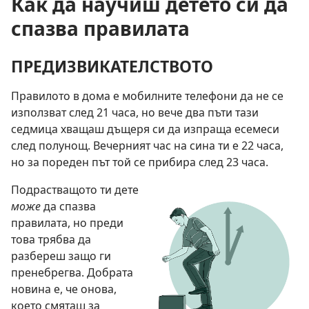
Как да научиш детето си да
спазва правилата
ПРЕДИЗВИКАТЕЛСТВОТО
Правилото в дома е мобилните телефони да не се
използват след 21 часа, но вече два пъти тази
седмица хващаш дъщеря си да изпраща есемеси
след полунощ. Вечерният час на сина ти е 22 часа,
но за пореден път той се прибира след 23 часа.
Подрастващото ти дете
може
да спазва
правилата, но преди
това трябва да
разбереш защо ги
пренебрегва. Добрата
новина е, че онова,
което смяташ за