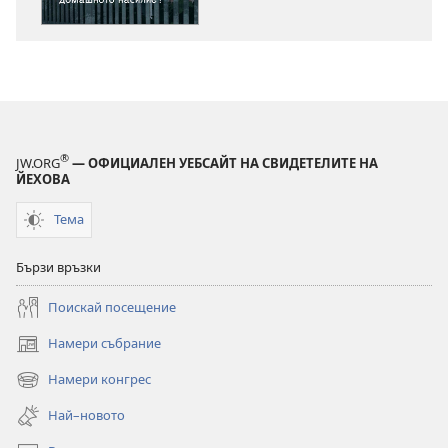
ПРОБУДЕТЕ
СЕ!
Ще
има
ли
край
домашното
®
JW.ORG
— ОФИЦИАЛЕН УЕБСАЙТ НА СВИДЕТЕЛИТЕ НА
насилие?
ЙЕХОВА
Тема
Бързи връзки
Поискай посещение
Намери събрание
(отваря
нов
Намери конгрес
(отваря
прозорец)
нов
Най–новото
прозорец)