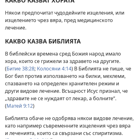
КАКВО КАЗВАТ ХОРАТА
Някои предпочитат чудодейните изцеления, или
изцелението чрез вяра, пред медицинското
лечение.
КАКВО КАЗВА БИБЛИЯТА
В библейски времена сред Божия народ имало
хора, които се грижели за здравето на другите.
(
Битие 38:28
;
Колосяни 4:14
) В Библията не пише, че
Бог бил против използването на билки, мехлеми,
спазването на определен хранителен режим и
други видове лечение. Всъщност Исус признал, че
„здравите не се нуждаят от лекар, а болните“.
(
Матей 9:12
)
Библията обаче не одобрява някои видове лечение,
като например съвременните изцеления чрез вяра
и леченията, които са свързани със спиритизма.