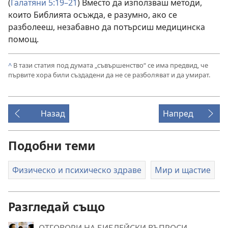
(
Галатяни 5:19–21
) Вместо да използваш методи,
които Библията осъжда, е разумно, ако се
разболееш, незабавно да потърсиш медицинска
помощ.
^
В тази статия под думата „съвършенство“ се има предвид, че
първите хора били създадени да не се разболяват и да умират.
Назад
Напред
Подобни теми
Физическо и психическо здраве
Мир и щастие
Разгледай също