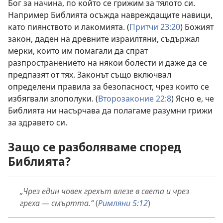
Бог за начина, по който се грижим за тялото си.
Например Библията осъжда навреждащите навици,
като пиянството и лакомията. (
Притчи 23:20
) Божият
закон, даден на древните израилтяни, съдържал
мерки, които им помагали да спрат
разпространението на някои болести и даже да се
предпазят от тях. Законът също включвал
определени правила за безопасност, чрез които се
избягвали злополуки. (
Второзаконие 22:8
) Ясно е, че
Библията ни насърчава да полагаме разумни грижи
за здравето си.
Защо се разболяваме според
Библията?
„Чрез един човек грехът влезе в света и чрез
греха — смъртта.“
(
Римляни 5:12
)