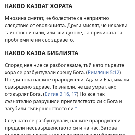
КАКВО КАЗВАТ ХОРАТА
Мнозина смятат, че болестите са неприятно
следствие от еволюцията. Други мислят, че някакви
тайнствени сили, или зли духове, са причината за
проблемите ни със здравето.
КАКВО КАЗВА БИБЛИЯТА
Според нея ние се разболяваме, тъй като първите
хора се разбунтували срещу Бога. (
Римляни 5:12
)
Преди това нашите прародители, Адам и Ева, имали
съвършено здраве. Те знаели, че ще умрат, ако
отхвърлят Бога. (
Битие 2:16, 17
) Но все пак
съзнателно разрушили приятелството си с Бога и
загубили съвършенството си
.
*
След като се разбунтували, нашите прародители
предали несъвършенството си и на нас. Затова
въпреки всичките усилия да премахнем болестите