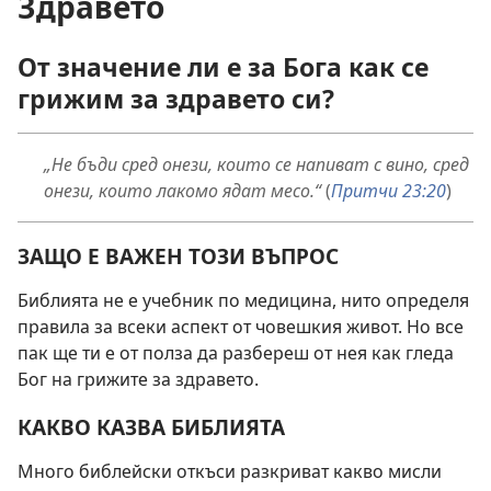
Здравето
От значение ли е за Бога как се
грижим за здравето си?
„Не бъди сред онези, които се напиват с вино, сред
онези, които лакомо ядат месо.“
(
Притчи 23:20
)
ЗАЩО Е ВАЖЕН ТОЗИ ВЪПРОС
Библията не е учебник по медицина, нито определя
правила за всеки аспект от човешкия живот. Но все
пак ще ти е от полза да разбереш от нея как гледа
Бог на грижите за здравето.
КАКВО КАЗВА БИБЛИЯТА
Много библейски откъси разкриват какво мисли