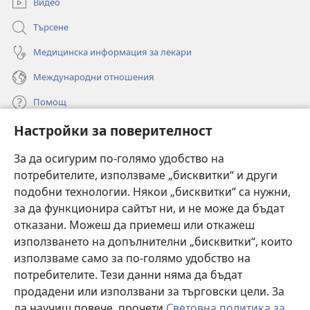
Видео
Търсене
Медицинска информация за лекари
Международни отношения
Помощ
Настройки за поверителност
Дарения
(отваря
нов
За да осигурим по-голямо удобство на
прозорец)
потребителите, използваме „бисквитки“ и други
ОНЛАЙН БИБЛИОТЕКА „Стражева кула“
(отваря
подобни технологии. Някои „бисквитки“ са нужни,
нов
®
JW Hub
за да функционира сайтът ни, и не може да бъдат
прозорец)
(отваря
отказани. Можеш да приемеш или откажеш
нов
®
JW Library
прозорец)
използването на допълнителни „бисквитки“, които
използваме само за по-голямо удобство на
®
Watchtower Library
потребителите. Тези данни няма да бъдат
продадени или използвани за търговски цели. За
да научиш повече, прочети
Световна политика за