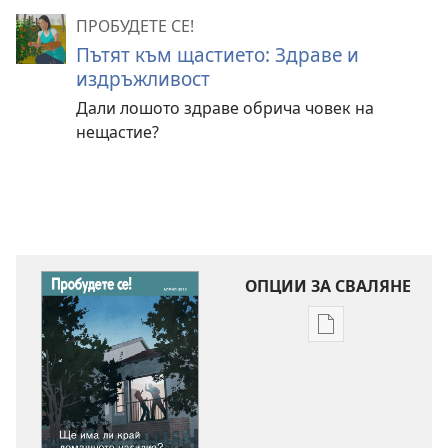
ПРОБУДЕТЕ СЕ!
Пътят към щастието: Здраве и
издръжливост
Дали лошото здраве обрича човек на
нещастие?
ОПЦИИ ЗА СВАЛЯНЕ
Опции
за
сваляне
на
издания