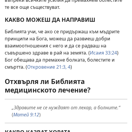
те все още съществуват.
КАКВО МОЖЕШ ДА НАПРАВИШ
Библията учи, че ако се придържаш към мъдрите
принципи на Бога, можеш да развиеш добри
взаимоотношения с него и да се радваш на
съвършено здраве в рай на земята. (
Исаия 33:24
)
Бог обещава да премахне болката, болестите и
смъртта. (
Откровение 21:3, 4
)
Отхвърля ли Библията
медицинското лечение?
„Здравите не се нуждаят от лекар, а болните.“
(
Матей 9:12
)