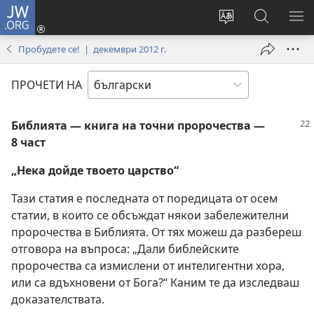
JW.ORG
Влез
(отваря
Смени
Търсене
ПО
нов
езика
в
МЕ
Пробудете се! | декември 2012 г.
прозорец)
на
JW.ORG
сайта
ПРОЧЕТИ НА
Библията — книга на точни пророчества —
8 част
„Нека дойде твоето царство“
Тази статия е последната от поредицата от осем
статии, в които се обсъждат някои забележителни
пророчества в Библията. От тях можеш да разбереш
отговора на въпроса: „Дали библейските
пророчества са измислени от интелигентни хора,
или са вдъхновени от Бога?“ Каним те да изследваш
доказателствата.