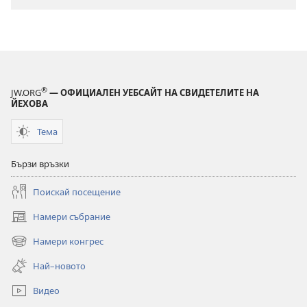
СЕ!
декември
2012 г.
®
JW.ORG
— ОФИЦИАЛЕН УЕБСАЙТ НА СВИДЕТЕЛИТЕ НА
ЙЕХОВА
Тема
Бързи връзки
Поискай посещение
Намери събрание
(отваря
нов
Намери конгрес
(отваря
прозорец)
нов
Най–новото
прозорец)
Видео