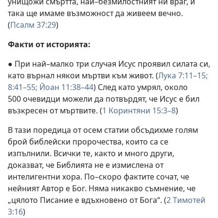
унищожи смъртта, най–безмилостният ни враг, и
така ще имаме възможност да живеем вечно.
(
Псалм 37:29
)
Факти от историята:
● При най–малко три случая Исус проявил силата си,
като върнал някои мъртви към живот. (
Лука 7:11–15;
8:41–55;
Йоан 11:38–44
) След като умрял, около
500 очевидци можели да потвърдят, че Исус е бил
възкресен от мъртвите. (
1 Коринтяни 15:3–8
)
В тази поредица от осем статии обсъдихме голям
брой библейски пророчества, които са се
изпълнили. Всички те, както и много други,
доказват, че Библията не е измислена от
интелигентни хора. По–скоро фактите сочат, че
нейният Автор е Бог. Няма никакво съмнение, че
„цялото Писание е вдъхновено от Бога“. (
2 Тимотей
3:16
)