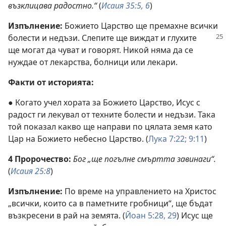
възклицава радостно.“
(
Исаия 35:5, 6
)
Изпълнение:
Божието Царство ще премахне всички
болести и недъзи. Слепите
ще виждат и глухите
ще могат да чуват и говорят. Никой няма да се
нуждае от лекарства, болници или лекари.
Факти от историята:
● Когато учел хората за Божието Царство, Исус с
радост ги лекувал от техните болести и недъзи. Така
той показал какво ще направи по цялата земя като
Цар на Божието небесно Царство. (
Лука 7:22;
9:11
)
4 Пророчество:
Бог „ще погълне смъртта завинаги“.
(
Исаия 25:8
)
Изпълнение:
По време на управлението на Христос
„всички, които са в паметните гробници“, ще бъдат
възкресени в рай на земята. (
Йоан 5:28, 29
) Исус ще