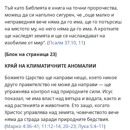
Тъй като Библията е книга на точни пророчества,
можеш да си напълно сигурен, че „още малко и
неправедния вече няма да го има, ще го потърсиш
на мястото му, но него няма да го има. А кротките
ще наследят земята и ще се наслаждават на
изобилие от мир“. (
Псалм 37:10, 11
)
[Блок на страница 23]
КРАЙ НА КЛИМАТИЧНИТЕ АНОМАЛИИ
Божието Царство ще направи нещо, което никое
друго правителство не може да направи — ще
упражнява контрол над природните сили. Исус
показал, че има власт над вятъра и водата, както и
над растенията и животните. Ето защо, когато
Христос управлява над земята, човечеството вече
няма да страда заради природните бедствия.
(
Марко 4:36–41;
11:12–14,
20–23;
Лука 5:4–11
)