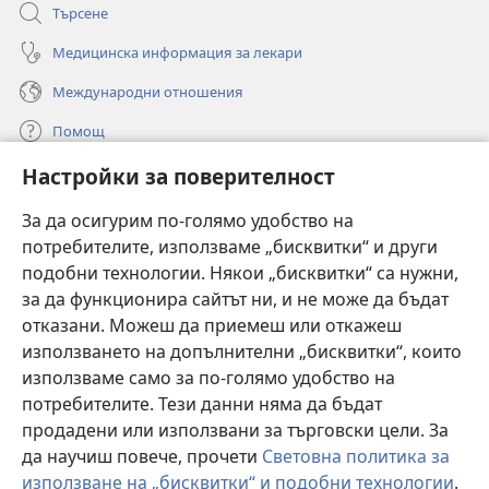
Търсене
Медицинска информация за лекари
Международни отношения
Помощ
Настройки за поверителност
Дарения
(отваря
нов
За да осигурим по-голямо удобство на
прозорец)
потребителите, използваме „бисквитки“ и други
ОНЛАЙН БИБЛИОТЕКА „Стражева кула“
(отваря
подобни технологии. Някои „бисквитки“ са нужни,
нов
®
JW Hub
за да функционира сайтът ни, и не може да бъдат
прозорец)
(отваря
отказани. Можеш да приемеш или откажеш
нов
®
JW Library
прозорец)
използването на допълнителни „бисквитки“, които
използваме само за по-голямо удобство на
®
Watchtower Library
потребителите. Тези данни няма да бъдат
продадени или използвани за търговски цели. За
да научиш повече, прочети
Световна политика за
използване на „бисквитки“ и подобни технологии
.