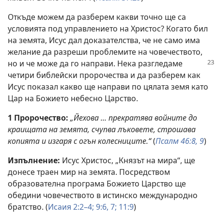
Откъде можем да разберем какви точно ще са
условията под управлението на Христос? Когато бил
на земята, Исус дал доказателства, че не само има
желание да разреши проблемите на човечеството,
но и че може да го направи. Нека разгледаме
четири библейски пророчества и да разберем как
Исус показал какво ще направи по цялата земя като
Цар на Божието небесно Царство.
1 Пророчество:
„Йехова ... прекратява войните до
краищата на земята, счупва лъковете, строшава
копията и изгаря с огън колесниците.“
(
Псалм 46:8, 9
)
Изпълнение:
Исус Христос, „Князът на мира“, ще
донесе траен мир на земята. Посредством
образователна програма Божието Царство ще
обедини човечеството в истинско международно
братство. (
Исаия 2:2–4;
9:6, 7;
11:9
)