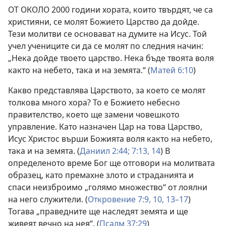
ОТ ОКОЛО 2000 години хората, които твърдят, че са
християни, се молят Божието Царство да дойде.
Тези молитви се основават на думите на Исус. Той
учел учениците си да се молят по следния начин:
„Нека дойде твоето царство. Нека бъде твоята воля
както на небето, така и на земята.“ (
Матей 6:10
)
Какво представлява Царството, за което се молят
толкова много хора? То е Божието небесно
правителство, което ще замени човешкото
управление. Като назначен Цар на това Царство,
Исус Христос върши Божията воля както на небето,
така и на земята. (
Даниил 2:44;
7:13, 14
) В
определеното време Бог ще отговори на молитвата
образец, като премахне злото и страданията и
спаси неизброимо „голямо множество“ от лоялни
на него служители. (
Откровение 7:9, 10,
13–17
)
Тогава „праведните ще наследят земята и ще
живеят вечно на нея“. (
Псалм 37:29
)