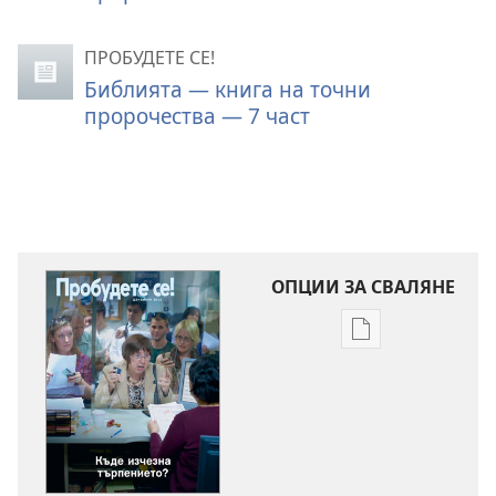
ПРОБУДЕТЕ СЕ!
Библията — книга на точни
пророчества — 7 част
ОПЦИИ ЗА СВАЛЯНЕ
Опции
за
сваляне
на
издания
ПРОБУДЕТЕ