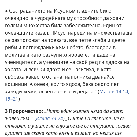
● Състраданието на Исус към гладните било
очевидно, а чудодейната му способност да храни
големи множества била забележителна. Един от
очевидците казал: „[Исус] нареди на множествата да
се разположат на тревата, взе петте хляба и двете
риби и поглеждайки към небето, благодари в
молитва и като разчупи хлябовете, ги даде на
учениците си, а учениците на свой ред ги дадоха на
хората. И всички ядоха и се наситиха, и като
събраха каквото остана, напълниха дванайсет
кошници. А онези, които ядоха, бяха около пет
хиляди мъже, освен жените и децата.“ (
Матей 14:14,
19–21
)
3 Пророчество:
„Нито един жител няма да каже:
‘Болен съм.’“
(
Исаия 33:24
)
„Очите на слепите ще се
отворят и ушите на глухите ще се отпушат. Тогава
куцият ще скача като елен и езикът на немия ще