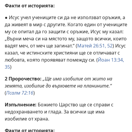
Факти от историята:
● Исус учел учениците си да не използват оръжия, а
да живеят в мир с другите. Когато един от учениците
му се опитал да го защити с оръжие, Исус му казал:
„Върни меча си на мястото му, защото всички, които
вадят меч, от меч ще загинат.“ (
Матей 26:51, 52
) Исус
казал, че истинските християни ще се отличават с
любовта, която проявяват помежду си. (
Йоан 13:34,
35
)
2 Пророчество:
„Ще има изобилие от жито на
земята, изобилие до върховете на планините.“
(
Псалм 72:16
)
Изпълнение:
Божието Царство ще се справи с
недохранването и глада. За всички ще има
изобилие от храна.
Факти от историята: