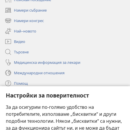
Намери събрание
(отваря
нов
Намери конгрес
(отваря
прозорец)
нов
Най–новото
прозорец)
Видео
Търсене
Медицинска информация за лекари
Международни отношения
Помощ
Настройки за поверителност
Дарения
(отваря
нов
За да осигурим по-голямо удобство на
прозорец)
потребителите, използваме „бисквитки“ и други
ОНЛАЙН БИБЛИОТЕКА „Стражева кула“
(отваря
подобни технологии. Някои „бисквитки“ са нужни,
нов
®
JW Hub
за да функционира сайтът ни, и не може да бъдат
прозорец)
(отваря