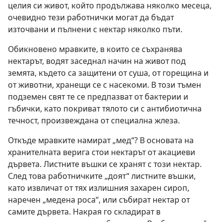
целия си живот, който продължава няколко месеца,
очевидно тези работнички могат да бъдат
източвани и пълнени с нектар няколко пъти.
Обикновено мравките, в които се съхранява
нектарът, водят заседнал начин на живот под
земята, където са защитени от суша, от горещина и
от животни, хранещи се с насекоми. В този тъмен
подземен свят те се предпазват от бактерии и
гъбички, като покриват тялото си с антибиотична
течност, произвеждана от специална жлеза.
Откъде мравките намират „мед“? В основата на
хранителната верига стои нектарът от акациеви
дървета. Листните въшки се хранят с този нектар.
След това работничките „доят“ листните въшки,
като извличат от тях излишния захарен сироп,
наречен „медена роса“, или събират нектар от
самите дървета. Накрая го складират в