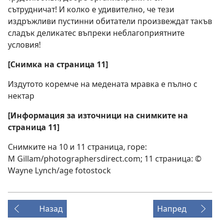
сътрудничат! И колко е удивително, че тези
издръжливи пустинни обитатели произвеждат такъв
сладък деликатес въпреки неблагоприятните
условия!
[Снимка на страница 11]
Издутото коремче на медената мравка е пълно с
нектар
[Информация за източници на снимките на
страница 11]
Снимките на 10 и 11 страница, горе:
M Gillam/photographersdirect.com; 11 страница: ©
Wayne Lynch/age fotostock
Назад
Напред