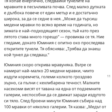
Тя копае енергично, следвайки тунелите на
мравките в песъчливата почва. След малко дупката
е дълбока повече от един метър и е достатъчно
широка, за да се седне в нея. „Може да търсиш
медени мравки по всяко време на годината, но
зимата е най–подходящият сезон, тъй като през
лятото става много горещо“ — провиква се тя. Ние
гледаме, докато Юминия с опитно око проследява
откритите тунели. Тя обяснява: „Трябва да знаеш
кой тунел да следваш.“
Юминия скоро открива мравуняка. Вътре се
намират най–малко 20 медени мравки, чиито
издути коремчета,
големи колкото гроздово
зърно, са пълни с кехлибарена течност. Малките
насекоми висят от тавана на една от подземните
галерии, неспособни да се движат заради издутото
си тяло. След броени минути Юминия събира над
100 мравки от няколко галерии. Тя казва: „Медът от