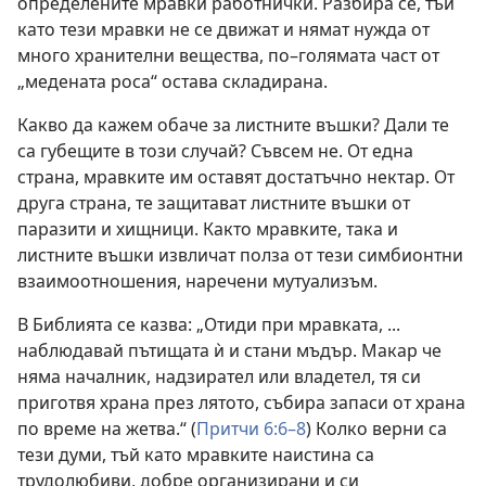
определените мравки работнички. Разбира се, тъй
като тези мравки не се движат и нямат нужда от
много хранителни вещества, по–голямата част от
„медената роса“ остава складирана.
Какво да кажем обаче за листните въшки? Дали те
са губещите в този случай? Съвсем не. От една
страна, мравките им оставят достатъчно нектар. От
друга страна, те защитават листните въшки от
паразити и хищници. Както мравките, така и
листните въшки извличат полза от тези симбионтни
взаимоотношения, наречени мутуализъм.
В Библията се казва: „Отиди при мравката, ...
наблюдавай пътищата ѝ и стани мъдър. Макар че
няма началник, надзирател или владетел, тя си
приготвя храна през лятото, събира запаси от храна
по време на жетва.“ (
Притчи 6:6–8
) Колко верни са
тези думи, тъй като мравките наистина са
трудолюбиви, добре организирани и си