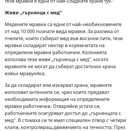
тези мравки е една от най–сладките храни тук.“
Живи „гърненца с мед“
Медените мравки са едни от най–необикновените
от над 10 000 познати вида мравки. За разлика от
пчелите, които събират мед във восъчни пити, тези
мравки складират нектар в коремчетата на
определени мравки работнички. Колонията
използва тези живи „гърненца с мед“, когато
мравките не могат да съберат достатъчно храна
извън мравуняка.
За да складират или изкарват храна, мравките
използват антенките си, чрез които предават
необходимата информация на определените
мравки работнички. Отваряйки устата си,
работничките осигуряват достъп до „гърненцата с
мед“. В стомаха си те имат специален отвор с четири
клапи, контролиращ движението на течността. През