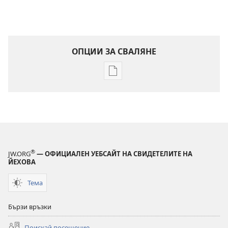
ОПЦИИ ЗА СВАЛЯНЕ
Опции
за
сваляне
на
издания
ПРОБУДЕТЕ
СЕ!
®
JW.ORG
— ОФИЦИАЛЕН УЕБСАЙТ НА СВИДЕТЕЛИТЕ НА
май
ЙЕХОВА
2011 г.
Тема
Бързи връзки
Поискай посещение