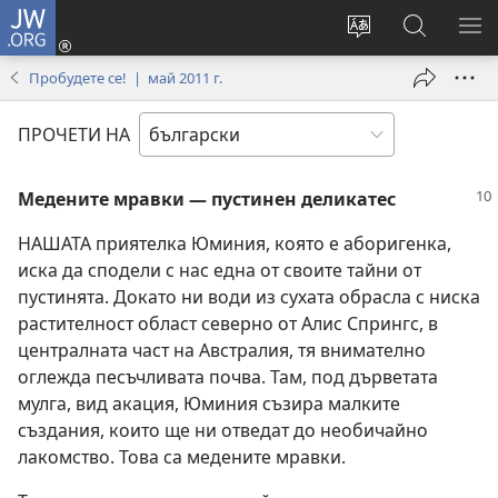
JW.ORG
Влез
(отваря
Смени
Търсене
ПО
нов
езика
в
МЕ
Пробудете се! | май 2011 г.
прозорец)
на
JW.ORG
сайта
ПРОЧЕТИ НА
Медените мравки — пустинен деликатес
НАШАТА приятелка Юминия, която е аборигенка,
иска да сподели с нас една от своите тайни от
пустинята. Докато ни води из сухата обрасла с ниска
растителност област северно от Алис Спрингс, в
централната част на Австралия, тя внимателно
оглежда песъчливата почва. Там, под дърветата
мулга, вид акация, Юминия съзира малките
създания, които ще ни отведат до необичайно
лакомство. Това са медените мравки.