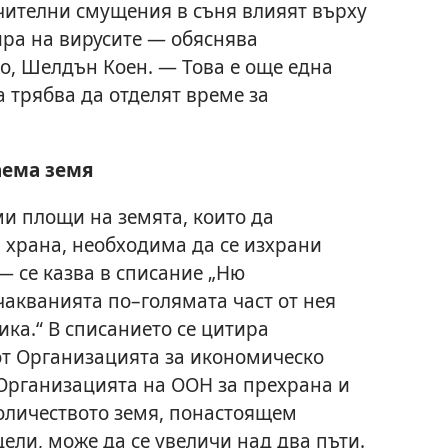
ачителни смущения в съня влияят върху
ира на вирусите — обяснява
о, Шелдън Коен. — Това е още една
 трябва да отделят време за
аема земя
и площи на земята, които да
храна, необходима да се изхрани
— се казва в списание „Ню
чакванията по–голямата част от нея
ка.“ В списанието се цитира
от Организацията за икономическо
 Организацията на ООН за прехрана и
оличеството земя, понастоящем
цели, може да се увеличи над два пъти.