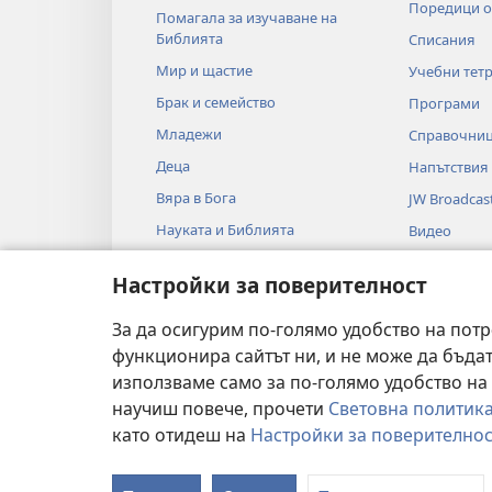
Поредици о
Помагала за изучаване на
Библията
Списания
Мир и щастие
Учебни тет
Брак и семейство
Програми
Младежи
Справочни
Деца
Напътствия
Вяра в Бога
JW Broadcas
Науката и Библията
Видео
Историята и Библията
Музика
Настройки за поверителност
Библейски 
Художестве
За да осигурим по-голямо удобство на потр
Библията
функционира сайтът ни, и не може да бъда
използваме само за по-голямо удобство на 
научиш повече, прочети
Световна политика
като отидеш на
Настройки за поверителнос
Copyright
© 2026 Watch Tower Bible and Tract Soci