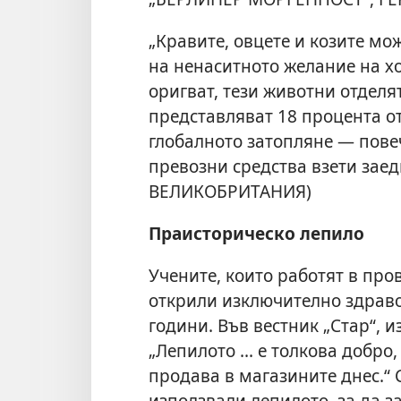
„Кравите, овцете и козите мо
на ненаситното желание на хор
оригват, тези животни отделят
представляват 18 процента о
глобалното затопляне — пове
превозни средства взети заед
ВЕЛИКОБРИТАНИЯ)
Праисторическо лепило
Учените, които работят в про
открили изключително здрав
години. Във вестник „Стар“, и
„Лепилото ... е толкова добро,
продава в магазините днес.“ 
използвали лепилото, за да з