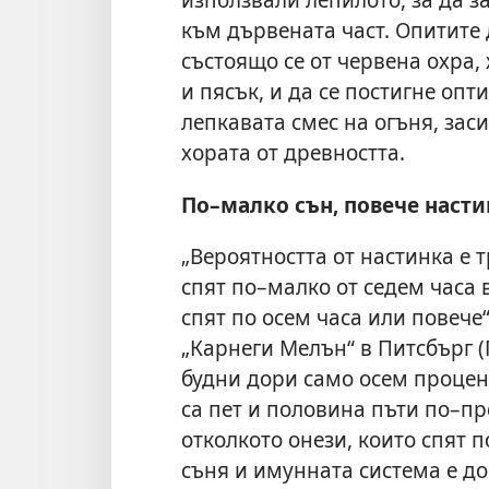
към дървената част. Опитите 
състоящо се от червена охра
и пясък, и да се постигне оп
лепкавата смес на огъня, зас
хората от древността.
По–малко сън, повече наст
„Вероятността от настинка е 
спят по–малко от седем часа 
спят по осем часа или повече
„Карнеги Мелън“ в Питсбърг (
будни дори само осем процента
са пет и половина пъти по–п
отколкото онези, които спят 
съня и имунната система е до