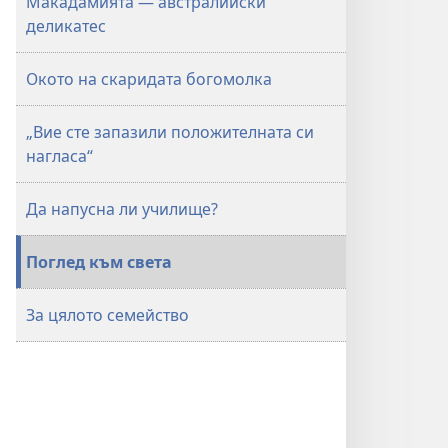
Макадамията — австралийски
деликатес
Окото на скаридата богомолка
„Вие сте запазили положителната си
нагласа“
Да напусна ли училище?
Поглед към света
За цялото семейство