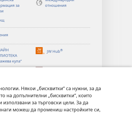
рмация за
отношения
ри
ощ
ения
ЛАЙН
®
JW Hub
(отваря
ЛИОТЕКА
нов
ажева кула“
прозорец)
®
®
ibrary
Watchtower Library
нологии. Някои „бисквитки“ са нужни, за да
то на допълнителни „бисквитки“, които
 използвани за търговски цели. За да
Винаги можеш да промениш настройките си,
ИТЕЛНОСТ
|
НАСТРОЙКИ ЗА ПОВЕРИТЕЛНОСТ