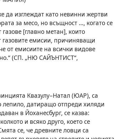
же да изглеждат като невинни жертви
ата за месо, но всъщност ..., когато се
 газове [главно метан], които
т газовите емисии, причиняващи
че от емисиите на всички видове
но.“ (СП. „НЮ САЙЪНТИСТ“,
винцията Квазулу–Натал (ЮАР), са
о лепило, датиращо отпреди хиляди
здаван в Йоханесбург, се казва:
 колкото и всяко друго, което се
Смята се, че древните ловци са
алепят върховете на стрелите и копията