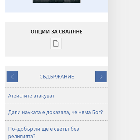
ОПЦИИ ЗА СВАЛЯНЕ
Опции
за
сваляне
на
СЪДЪРЖАНИЕ
издания
Назад
Напред
ПРОБУДЕТЕ
СЕ!
Атеистите атакуват
ноември
2010 г.
Дали науката е доказала, че няма Бог?
По–добър ли ще е светът без
религията?