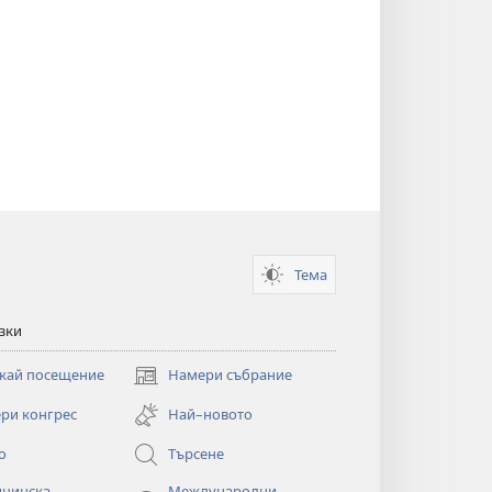
Тема
зки
кай посещение
Намери събрание
(отваря
нов
ри конгрес
Най–новото
прозорец)
о
Търсене
цинска
Международни