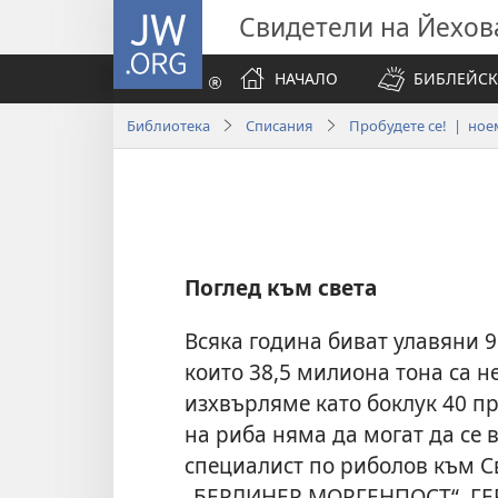
JW.ORG
Свидетели на Йехов
НАЧАЛО
БИБЛЕЙСК
Библиотека
Списания
Пробудете се! | ноем
Поглед към света
Всяка година биват улавяни 
които 38,5 милиона тона са 
изхвърляме като боклук 40 п
на риба няма да могат да се 
специалист по риболов към С
„БЕРЛИНЕР МОРГЕНПОСТ“, Г