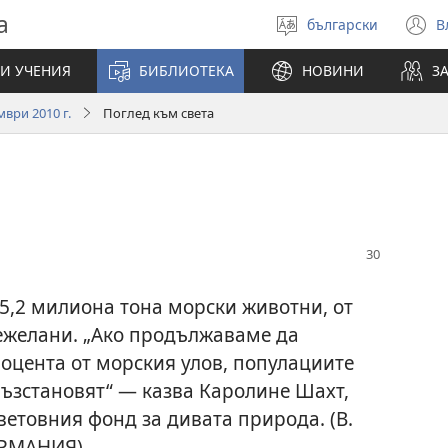
а
български
В
Избери
(
език
н
И УЧЕНИЯ
БИБЛИОТЕКА
НОВИНИ
З
п
ври 2010 г.
Поглед към света
95,2 милиона тона морски животни, от
нежелани. „Ако продължаваме да
роцента от морския улов, популациите
възстановят“ — казва Каролине Шахт,
ветовния фонд за дивата природа. (В.
ЕРМАНИЯ)