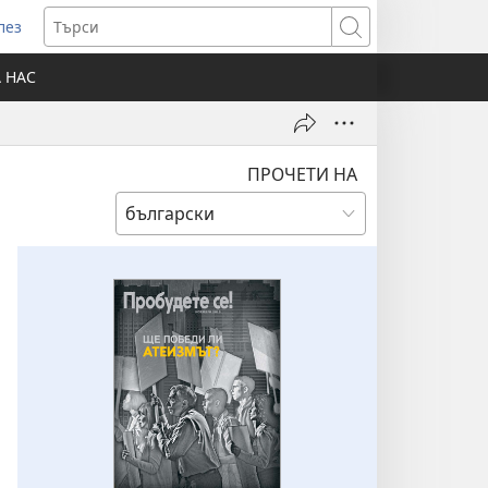
лез
отваря
Търси
ов
А НАС
розорец)
ПРОЧЕТИ НА