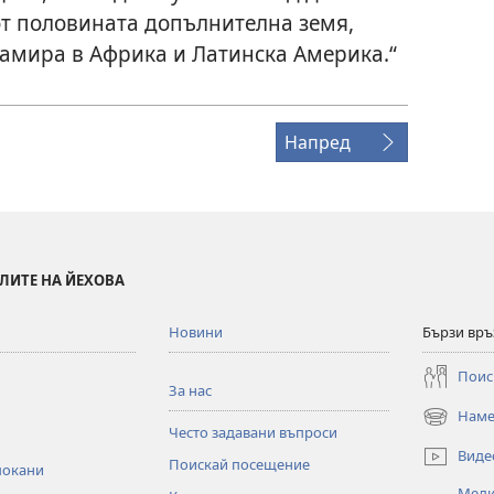
 от половината допълнителна земя,
намира в Африка и Латинска Америка.“
Напред
ЛИТЕ НА ЙЕХОВА
Новини
Бързи връ
Поис
За нас
Наме
(отваря
Често задавани въпроси
нов
Виде
Поискай посещение
прозорец)
покани
Меди