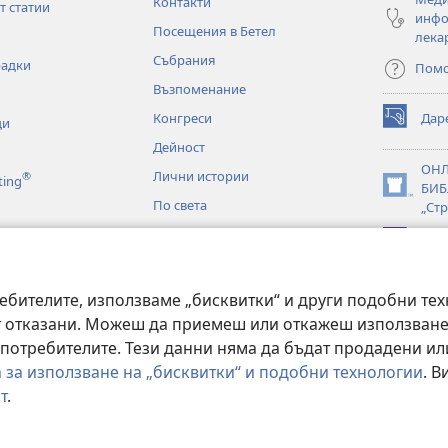
Контакти
т статии
инфо
Посещения в Бетел
лека
Събрания
радки
Пом
Възпоменание
Конгреси
Дар
ци
(отваря
нов
Дейност
прозорец)
ОН
Лични истории
®
ting
БИБ
(отваря
По света
„Стр
нов
прозорец)
JW L
аудиодрами
но четене на
ебителите, използваме „бисквитки“ и други подобни тех
т отказани. Можеш да приемеш или откажеш използване
потребителите. Тези данни няма да бъдат продадени или
 за използване на „бисквитки“ и подобни технологии
. 
т
.
ety of Pennsylvania.
УСЛОВИЯ ЗА ПОЛЗВАНЕ
|
ПОЛИТИКА ЗА ПОВЕР