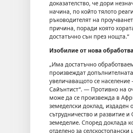
доказателство, че дори незн
начина, по който тялото реаг
ръководителят на проучванет
причина, поради която хората
достатъчно сън през нощта.“
Изобилие от нова обработв
„Има достатъчно обработваем
произвеждат допълнителната 
увеличаващото се население 
Сайънтист“. — Противно на о
може да се произвежда в Афри
земеделски доклад, издаден 
сътрудничество и развитие и
земеделие. Според доклада к
отделено за селскостопански 