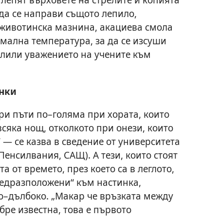
да се направи същото лепило,
, животинска мазнина, акациева смола
тимална температура, за да се изсуши
илили уважението на учените към
инки
три пъти по–голяма при хората, които
всяка нощ, отколкото при онези, които
“ — се казва в сведение от университета
Пенсилвания, САЩ). А тези, които стоят
 от времето, през което са в леглото,
редразположени“ към настинка,
по–дълбоко. „Макар че връзката между
бре известна, това е първото