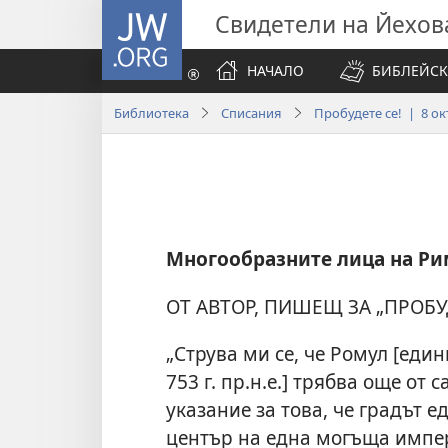
JW.ORG
Свидетели на Йехов
НАЧАЛО
БИБЛЕЙСК
Библиотека
Списания
Пробудете се! | 8 ок
Многообразните лица на Ри
ОТ АВТОР, ПИШЕЩ ЗА „ПРОБУД
„Струва ми се, че Ромул [еди
753 г. пр.н.е.] трябва още от
указание за това, че градът 
център на една могъща имп