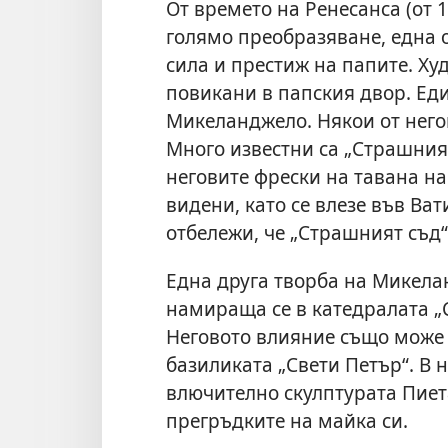
От времето на Ренесанса (от 
голямо преобразяване, една о
сила и престиж на папите. Ху
повикани в папския двор. Ед
Микеланджело. Някои от него
Много известни са „Страшният
неговите фрески на тавана на
видени, като се влезе във Ват
отбележи, че „Страшният съд
Една друга творба на Микела
намираща се в катедралата „
Неговото влияние също може 
базиликата „Свети Петър“. В 
влючително скулптурата Пиет
прегръдките на майка си.