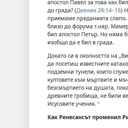
апостол Павел за това как би
до града? (
Деяния 28:14–16
) 
приемаме преданията сляпо. 
близо до форума т.нар. Мамерт
бил апостол Петър. Но няма б
изобщо да е бил в града.
Докато си в околността на „
да посетиш известните катак
подземни тунели, които служе
култовете към мъртвите и мъч
безсмъртието на душата, пока
древните гробища, не били в
Исусовите учения.
b
Как Ренесансът променил Р