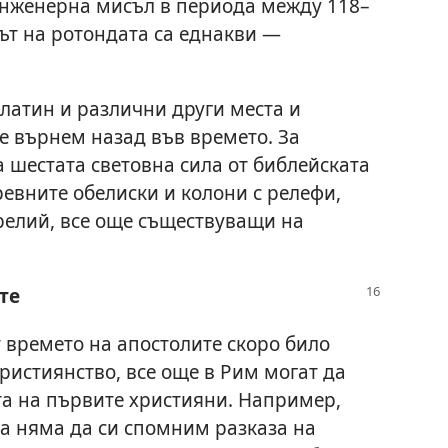
инженерна мисъл в периода между 118–
ът на ротондата са еднакви —
латин и различни други места и
е върнем назад във времето. За
 шестата световна сила от библейската
евните обелиски и колони с релефи,
врелий, все още съществуващи на
те
 времето на апостолите скоро било
ристиянство, все още в Рим могат да
та на първите християни. Например,
ма няма да си спомним разказа на