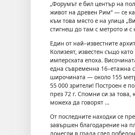
„Форумът е бил център на по
живот на древен Рим“ — се ка
към това място е на улица „
стигнеш до там с метрото и с 
Един от най–известните архит
Колизеят, известен също кат
имперската епоха. Височината
една съвременна 16–етажна с
широчината — около 155 метр
55 000 зрители! Построен е 
през 72 г. Спомни си за това,
можеха да говорят ...
От последните находки се пр
завършен благодарение на пл
донесли в града след победо