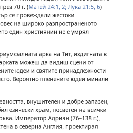
ез 70 г. (
Матей 24:1, 2;
Лука 21:5, 6
)
тър се провеждали жестоки
вовес на широко разпространеното
ито един християнин не е умрял
риумфалната арка на Тит, издигната в
в арката можеш да видиш сцени от
ените юдеи и святите принадлежности
ясто. Вероятно пленените юдеи минали
евността, внушителен и добре запазен,
бил езически храм, посветен на всички
рква. Император Адриан (76–138 г.),
стена в северна Англия, проектирал