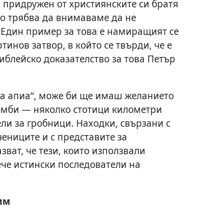
л придружен от християнските си братя
Но трябва да внимаваме да не
Един пример за това е намиращият се
инов затвор, в който се твърди, че е
иблейско доказателство за това Петър
Виа апиа“, може би ще имаш желанието
омби — няколко стотици километри
ли за гробници. Находки, свързани с
ениците и с представите за
зват, че тези, които използвали
ече истински последователи на
им