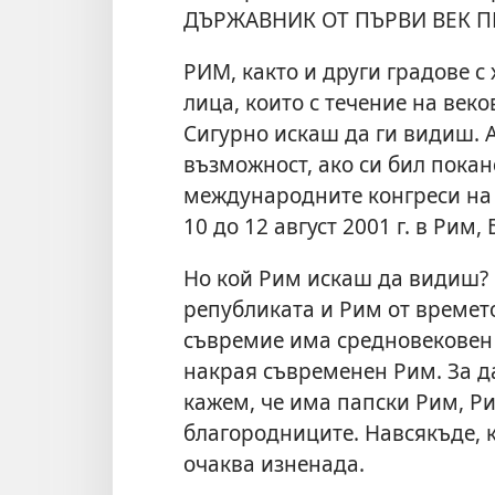
ДЪРЖАВНИК ОТ ПЪРВИ ВЕК ПР
РИМ, както и други градове с
лица, които с течение на веко
Сигурно искаш да ги видиш. А
възможност, ако си бил покан
международните конгреси на 
10 до 12 август 2001 г. в Рим
Но кой Рим искаш да видиш? 
републиката и Рим от времет
съвремие има средновековен 
накрая съвременен Рим. За д
кажем, че има папски Рим, Р
благородниците. Навсякъде, к
очаква изненада.