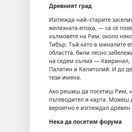
Древният град
Изглежда най–старите засели
желязната епоха, — са се поя
хълмовете на Рим, около няк
Тибър. Тъй като в миналите 
областта, били лесно забележи
на седем хълма — Квиринал, 
Палатин и Капитолий. И до д
тези имена.
Ако решиш да посетиш Рим, н
пътеводител и карта. Можеш 
вероятно е изглеждал древен
Нека да посетим форума