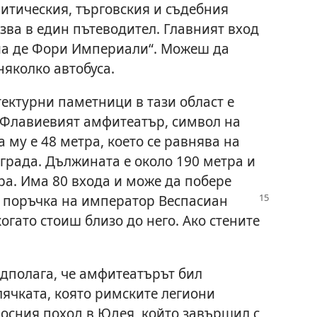
литическия, търговския и съдебния
зва в един пътеводител. Главният вход
Виа де Фори Империали“. Можеш да
няколко автобуса.
ектурни паметници в тази област е
о Флавиевият амфитеатър, символ на
 му е 48 метра, което се равнява на
града. Дължината е около 190 метра и
а. Има 80 входа и може да побере
по поръчка на император
Веспасиан
 когато стоиш близо до него. Ако стените
едполага, че амфитеатърът бил
ячката, която римските легиони
носния поход в Юдея, който завършил с