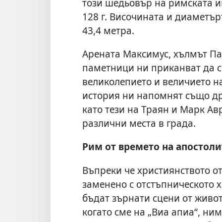
този шедьовър на римската 
128 г. Височината и диаметър
43,4 метра.
Арената Максимус, хълмът Па
паметници ни приканват да с
великолепието и величието на
история ни напомнят също др
като тези на Траян и Марк А
различни места в града.
Рим от времето на апостоли
Въпреки че християнството от
заменено с отстъпническото х
бъдат зърнати сцени от живо
когато сме на „Виа апиа“, ни