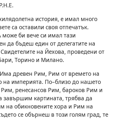
.Н.Е.
 хилядолетна история, е имал много
вете са оставили своя отпечатък.
 може би вече си имал тази
ен да бъдеш един от делегатите на
Свидетелите на Йехова, проведени от
, Бари, Торино и Милано.
Има древен Рим, Рим от времето на
о на империята. По–близо до нашето
Рим, ренесансов Рим, бароков Рим и
а завършим картината, трябва да
им на обикновените хора и Рим на
ъдето се обърнеш в този голям град, те