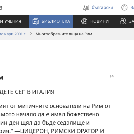
а
български
В
Избери
(
език
н
И УЧЕНИЯ
БИБЛИОТЕКА
НОВИНИ
З
п
томври 2001 г.
Многообразните лица на Рим
м
ЕТЕ СЕ!“ В ИТАЛИЯ
ният от митичните основатели на Рим от
 самото начало да е имал божествено
един ден щял да бъде седалище и
ерия.“ —ЦИЦЕРОН, РИМСКИ ОРАТОР И