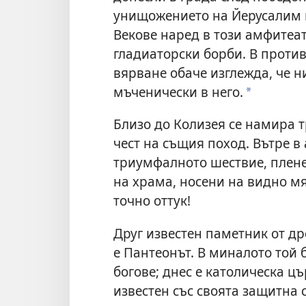
унищожението на Йерусалим пр
Векове наред в този амфитеа
гладиаторски борби. В проти
вярване обаче изглежда, че н
мъченически в него.
a
Близо до Колизея се намира т
чест на същия поход. Вътре 
триумфалното шествие, плен
на храма, носени на видно м
точно оттук!
Друг известен паметник от др
е Пантеонът. В миналото той 
богове; днес е католическа цъ
известен със своята защитна 