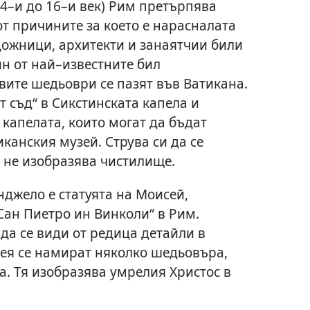
14–и до 16–и век) Рим претърпява
т причините за което е нарасналата
дожници, архитекти и занаятчии били
ин от най–известните бил
вите шедьоври се пазят във Ватикана.
 съд“ в Сикстинската капела и
 капелата, които могат да бъдат
иканския музей. Струва си да се
“ не изобразява чистилище.
нджело е статуята на Моисей,
Сан Пиетро ин Винколи“ в Рим.
да се види от редица детайли в
нея се намират няколко шедьовъра,
а. Тя изобразява умрелия Христос в