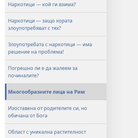
8 октомври
Наркотици — кой ги взима?
2001 г.
Наркотици — защо хората
злоупотребяват с тях?
Злоупотребата с наркотици — има
решение на проблема!
Погрешно ли е да жалеем за
починалите?
Многообразните лица на Рим
Изоставена от родителите си, но
обичана от Бога
Област с уникална растителност