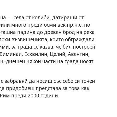
ща — села от колиби, датиращи от
вили много преди осми век пр.н.е. по
огашна падина до древен брод на река
епохи възвишенията, които обграждали
ми, за града се казва, че бил построен
Виминал, Есквилин, Целий, Авентин,
ен–днешен някои части на града носят
е забравяй да носиш със себе си точен
да придобиеш представа за това как
 Рим преди 2000 години.