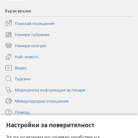
Бързи връзки
Поискай посещение
Намери събрание
(отваря
нов
Намери конгрес
(отваря
прозорец)
нов
Най–новото
прозорец)
Видео
Търсене
Медицинска информация за лекари
Международни отношения
Помощ
Настройки за поверителност
Дарения
(отваря
нов
За да осигурим по-голямо удобство на