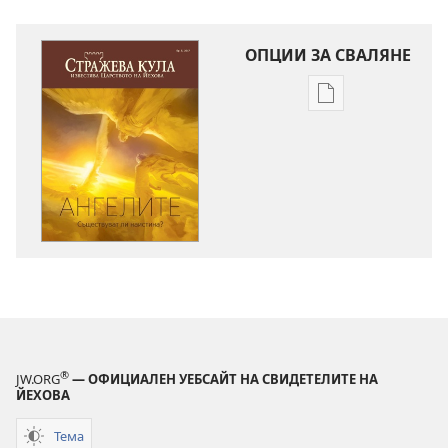
ОПЦИИ ЗА СВАЛЯНЕ
Опции
за
сваляне
на
издания
СТРАЖЕВА
КУЛА
Ангелите —
съществуват
ли
наистина?
®
JW.ORG
— ОФИЦИАЛЕН УЕБСАЙТ НА СВИДЕТЕЛИТЕ НА
ЙЕХОВА
Тема