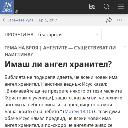
JW.ORG
Влез
(отваря
Смени
Търсене
ПО
нов
езика
в
МЕ
Стражева кула | Бр. 5, 2017
прозорец)
на
JW.ORG
сайта
ПРОЧЕТИ НА
ТЕМА НА БРОЯ | АНГЕЛИТЕ — СЪЩЕСТВУВАТ ЛИ
НАИСТИНА?
Имаш ли ангел хранител?
Библията не подкрепя идеята, че всеки човек има
ангел хранител. Наистина веднъж Исус казал:
„Внимавайте да не презрете някого от тези малките
[Христовите ученици], защото, казвам ви, че техните
ангели на небето винаги са пред лицето на моя
Баща, който е на небето.“ (
Матей 18:10
) С тези думи
обаче Исус нямал предвид, че всеки човек има
ангел хранител, а по–скоро че ангелите живо се