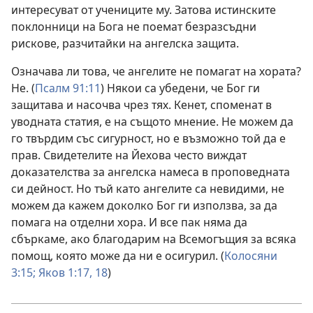
интересуват от учениците му. Затова истинските
поклонници на Бога не поемат безразсъдни
рискове, разчитайки на ангелска защита.
Означава ли това, че ангелите не помагат на хората?
Не. (
Псалм 91:11
) Някои са убедени, че Бог ги
защитава и насочва чрез тях. Кенет, споменат в
уводната статия, е на същото мнение. Не можем да
го твърдим със сигурност, но е възможно той да е
прав. Свидетелите на Йехова често виждат
доказателства за ангелска намеса в проповедната
си дейност. Но тъй като ангелите са невидими, не
можем да кажем доколко Бог ги използва, за да
помага на отделни хора. И все пак няма да
сбъркаме, ако благодарим на Всемогъщия за всяка
помощ, която може да ни е осигурил. (
Колосяни
3:15;
Яков 1:17, 18
)