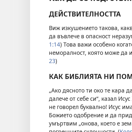
ДЕЙСТВИТЕЛНОСТТА
Виж изкушението такова, как
да въвлече в опасност неразу
1:14
) Това важи особено когат
неморалност, която може да и
23
)
КАК БИБЛИЯТА НИ ПО
„Ако дясното ти око те кара д
далече от себе си“, казал Исус 
не говорел буквално! Исус им
Божието одобрение и да прид
умъртвим „онова, което е земн
погрешните склонности. (
Коло