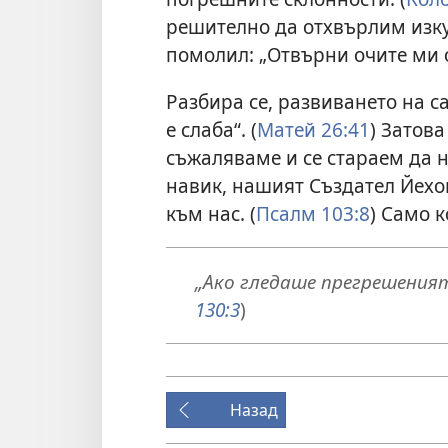
решително да отхвърлим изку
помолил: „Отвърни очите ми о
Разбира се, развиването на са
е слаба“. (
Матей 26:41
) Затов
съжаляваме и се стараем да 
навик, нашият Създател Йехо
към нас. (
Псалм 103:8
) Само 
„Ако гледаше прегрешенията
130:3
)
Назад