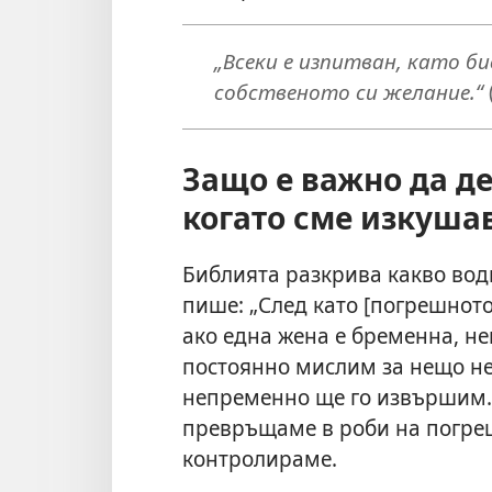
„Всеки е изпитван, като б
собственото си желание.“
Защо е важно да д
когато сме изкуша
Библията разкрива какво вод
пише: „След като [погрешното
ако една жена е бременна, не
постоянно мислим за нещо н
непременно ще го извършим. 
превръщаме в роби на погре
контролираме.