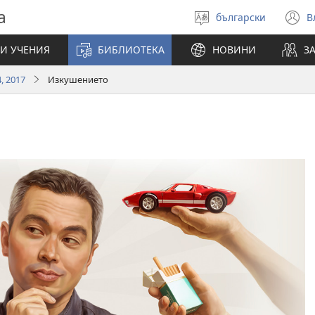
а
български
В
Избери
(
език
н
И УЧЕНИЯ
БИБЛИОТЕКА
НОВИНИ
З
п
, 2017
Изкушението