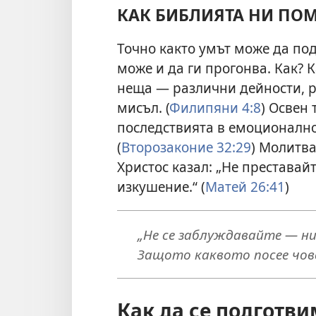
КАК БИБЛИЯТА НИ ПО
Точно както умът може да по
може и да ги прогонва. Как? 
неща — различни дейности, р
мисъл. (
Филипяни 4:8
) Освен
последствията в емоционално
(
Второзаконие 32:29
) Молитва
Христос казал: „Не преставайт
изкушение.“ (
Матей 26:41
)
„Не се заблуждавайте — ник
Защото каквото посее чове
Как да се подготви