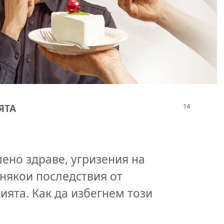
ЯТА
ено здраве, угризения на
 някои последствия от
ята. Как да избегнем този