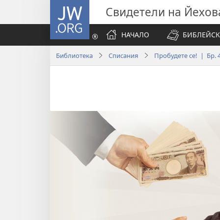
JW.ORG
Свидетели на Йехов
НАЧАЛО
БИБЛЕЙСК
Библиотека
Списания
Пробудете се! | Бр. 4