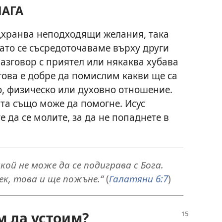
МАГА
дхранва неподходящи желания, така
Като се съсредоточаваме върху други
азговор с приятел или някаква хубава
 това е добре да помислим какви ще са
, физическо или духовно отношение.
та също може да помогне. Исус
е да се молите, за да не попаднете в
ой не може да се подиграва с Бога.
к, това и ще пожъне.“
(
Галатяни 6:7
)
м да устоим?