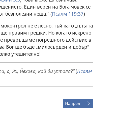
шението. Един верен на Бога човек се
т безполезни неща.“ (
Псалм 119:37
)
моконтрол не е лесно, тъй като „плътта
а ще правим грешки. Но когато искрено
не превръщаме погрешното действие в
ва Бог ще бъде „милосърден и добър“
колко утешително!
, о, Ях, Йехова, кой би устоял?“
(
Псалм
Напред