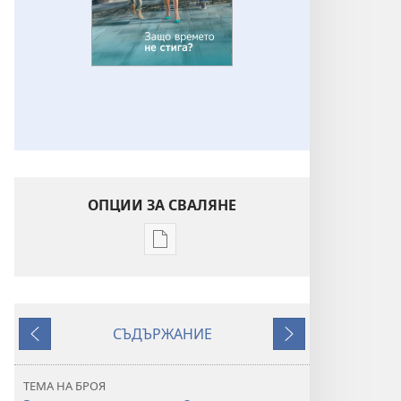
ОПЦИИ ЗА СВАЛЯНЕ
Опции
за
сваляне
на
СЪДЪРЖАНИЕ
издания
Назад
Напред
ПРОБУДЕТЕ
СЕ!
ТЕМА НА БРОЯ
Защо