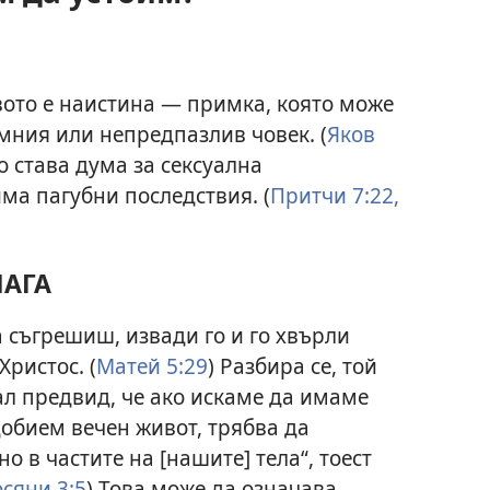
вото е наистина — примка, която може
мния или непредпазлив човек. (
Яков
о става дума за сексуална
ма пагубни последствия. (
Притчи 7:22,
МАГА
а съгрешиш, извади го и го хвърли
Христос. (
Матей 5:29
) Разбира се, той
ал предвид, че ако искаме да имаме
обием вечен живот, трябва да
о в частите на [нашите] тела“, тоест
сяни 3:5
) Това може да означава