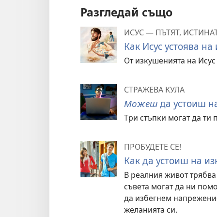
Разгледай също
ИСУС — ПЪТЯТ, ИСТИНА
Как Исус устоява на
От изкушенията на Исус
СТРАЖЕВА КУЛА
Можеш
да устоиш н
Три стъпки могат да ти
ПРОБУДЕТЕ СЕ!
Как да устоиш на и
В реалния живот трябва
съвета могат да ни пом
да избегнем напрежение
желанията си.