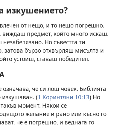
а изкушението?
ивлечен от нещо, и то нещо погрешно.
 виждаш предмет, който много искаш.
 незабелязано. Но съвестта ти
о, затова бързо отхвърляш мисълта и
ойто устоиш, ставаш победител.
А
е означава, че си лош човек. Библията
 изкушаван. (
1 Коринтяни 10:13
) Но
 такъв момент. Някои се
одящото желание и рано или късно го
ават, че е погрешно, и веднага го