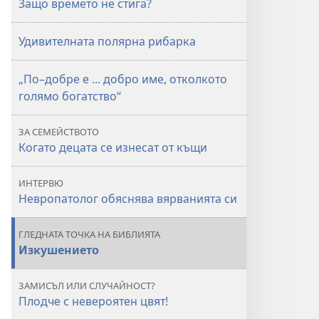
Защо времето не стига?
времето
не
Удивителната полярна рибарка
стига?
„По–добре е ... добро име, отколкото
голямо богатство“
ЗА СЕМЕЙСТВОТО
Когато децата се изнесат от къщи
ИНТЕРВЮ
Невропатолог обяснява вярванията си
ГЛЕДНАТА ТОЧКА НА БИБЛИЯТА
Изкушението
ЗАМИСЪЛ ИЛИ СЛУЧАЙНОСТ?
Плодче с невероятен цвят!