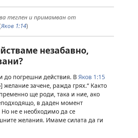
ива теглен и примамван от
(
Яков 1:14
)
ействаме незабавно,
вани?
и до погрешни действия. В
Яков 1:15
] желание зачене, ражда грях.“ Както
пременно ще роди, така и ние, ако
еподходящо, в даден момент
Но не е необходимо да се
шните желания. Имаме силата да ги