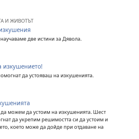
ТА И ЖИВОТЪТ
 изкушения
 научаваме две истини за Дявола.
а изкушението!
 помогнат да устояваш на изкушенията.
зкушенията
 да можем да устоим на изкушенията. Шест
огнат да укрепим решимостта си да устоим и
то, което може да дойде при отдаване на