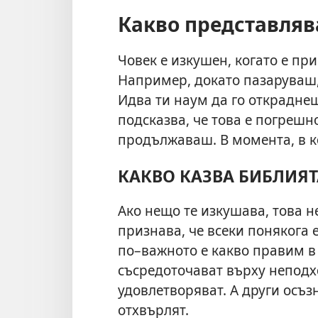
Какво представляв
Човек е изкушен, когато е пр
Например, докато пазаруваш,
Идва ти наум да го откраднеш
подсказва, че това е погрешн
продължаваш. В момента, в к
КАКВО КАЗВА БИБЛИЯТ
Ако нещо те изкушава, това н
признава, че всеки понякога е
по–важното е какво правим в
съсредоточават върху неподх
удовлетворяват. А други осъзн
отхвърлят.