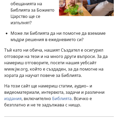
обещанията на
Библията за Божието
Царство ще се
изпълнят?
Може ли Библията да ни помогне да вземаме
мъдри решения в ежедневието си?
Тъй като ни обича, нашият Създател е осигурил
отговори на тези и на много други въпроси. За да
намериш отговорите, посети нашия уебсайт
www.jw.org, който е създаден, за да помогне на
хората да научат повече за Библията.
На този сайт ще намериш статии, аудио– и
видеоматериали, интервюта, задачи и различни
издания
, включително
Библията
. Всичко е
безплатно и не те задължава с нищо.