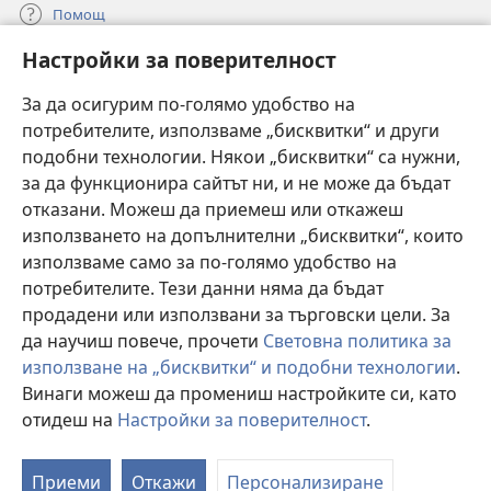
Помощ
Настройки за поверителност
Дарения
(отваря
нов
За да осигурим по-голямо удобство на
прозорец)
потребителите, използваме „бисквитки“ и други
ОНЛАЙН БИБЛИОТЕКА „Стражева кула“
(отваря
подобни технологии. Някои „бисквитки“ са нужни,
нов
®
JW Hub
за да функционира сайтът ни, и не може да бъдат
прозорец)
(отваря
отказани. Можеш да приемеш или откажеш
нов
®
JW Library
прозорец)
използването на допълнителни „бисквитки“, които
използваме само за по-голямо удобство на
®
Watchtower Library
потребителите. Тези данни няма да бъдат
продадени или използвани за търговски цели. За
да научиш повече, прочети
Световна политика за
използване на „бисквитки“ и подобни технологии
.
Copyright
© 2026 Watch Tower Bible and Tract Society of Pennsylvania.
Винаги можеш да промениш настройките си, като
УСЛОВИЯ ЗА ПОЛЗВАНЕ
|
ПОЛИТИКА ЗА ПОВЕРИТЕЛНОСТ
|
отидеш на
Настройки за поверителност
.
П
НАСТРОЙКИ ЗА ПОВЕРИТЕЛНОСТ
с
Приеми
Откажи
Персонализиране