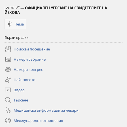
в
®
JW.ORG
— ОФИЦИАЛЕН УЕБСАЙТ НА СВИДЕТЕЛИТЕ НА
безопасен
ЙЕХОВА
свят?
Тема
Бързи връзки
Поискай посещение
Намери събрание
(отваря
нов
Намери конгрес
(отваря
прозорец)
нов
Най–новото
прозорец)
Видео
Търсене
Медицинска информация за лекари
Международни отношения