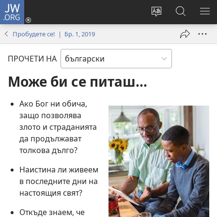
JW.ORG
Влез
(отваря
Смени
Търсене
ПО
нов
езика
в
МЕ
Пробудете се! | Бр. 1, 2019
прозорец)
на
JW.ORG
сайта
ПРОЧЕТИ НА
Може би се питаш...
Ако Бог ни обича,
защо позволява
злото и страданията
да продължават
толкова дълго?
Наистина ли живеем
в последните дни на
настоящия свят?
Откъде знаем, че