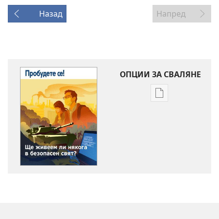
Назад
Напред
ОПЦИИ ЗА СВАЛЯНЕ
Опции
за
сваляне
на
издания
ПРОБУДЕТЕ
СЕ!
Ще
живеем
ли
някога